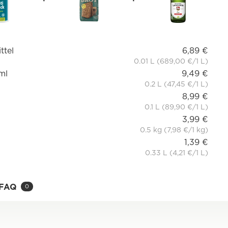
ttel
6,89 €
0.01 L (689,00 €/1 L)
ml
9,49 €
0.2 L (47,45 €/1 L)
8,99 €
0.1 L (89,90 €/1 L)
3,99 €
0.5 kg (7,98 €/1 kg)
1,39 €
0.33 L (4,21 €/1 L)
FAQ
0