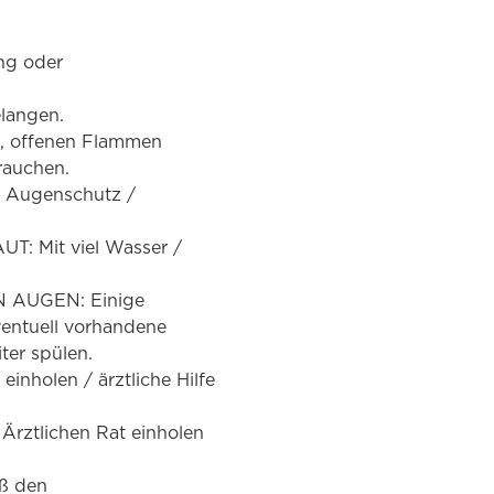
ung oder
elangen.
n, offenen Flammen
rauchen.
/ Augenschutz /
: Mit viel Wasser /
N AUGEN: Einige
entuell vorhandene
ter spülen.
einholen / ärztliche Hilfe
Ärztlichen Rat einholen
äß den