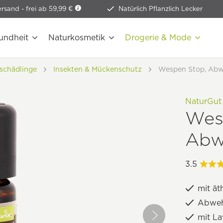
ersand -
frei ab 59,99 €
Natürlich Pflanzlich Lecker
undheit
Naturkosmetik
Drogerie & Mode
schädlinge
Insekten & Mückenschutz
Wespen Stop, Abw
NaturGut
Wes
Abw
3.5
mit ät
Abweh
mit La