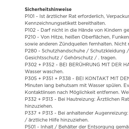
Sicherheitshinweise
P101 - Ist ärztlicher Rat erforderlich, Verpack
Kennzeichnungsetikett bereithalten.
P102 - Darf nicht in die Hände von Kindern g
P210 - Von Hitze, heißen Oberflächen, Funke
sowie anderen Zündquellen fernhalten. Nicht 
P280 - Schutzhandschuhe / Schutzkleidung 
Gesichtsschutz / Gehörschutz / . tragen.
P302 + P352 - BEI BERÜHRUNG MIT DER HAUT
Wasser waschen.
P305 + P351 + P338 - BEI KONTAKT MIT DE
Minuten lang behutsam mit Wasser spülen. Ev
Kontaktlinsen nach Möglichkeit entfernen. Wei
P332 + P313 - Bei Hautreizung: Ärztlichen Rat 
hinzuziehen.
P337 + P313 - Bei anhaltender Augenreizung: 
/ ärztliche Hilfe hinzuziehen.
P501 - Inhalt / Behälter der Entsorgung gem