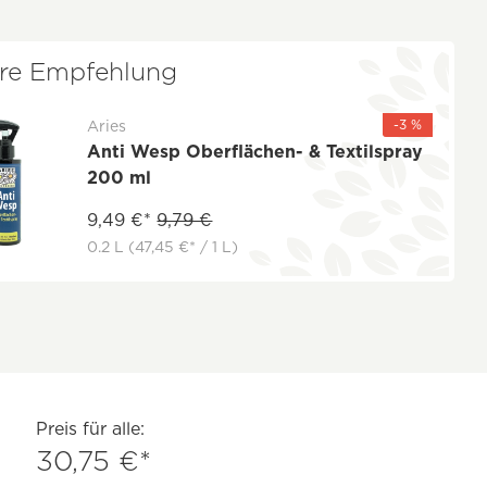
re Empfehlung
-3 %
Aries
Anti Wesp Oberflächen- & Textilspray
200 ml
9,49 €*
9,79 €
0.2 L
(47,45 €* / 1 L)
Preis für alle:
30,75 €*