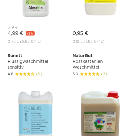
5,19 €
4,99 €
0,95 €
-3 %
0.75 L
(6,65 €
/1 L)
0.12 L
(7,92 €
/1 L)
Sonett
NaturGut
Flüssigwaschmittel
Rosskastanien
sensitiv
Waschmittel
4.6
(9)
5.0
(2)