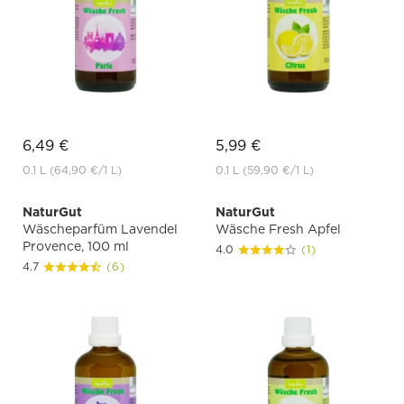
6,49 €
5,99 €
0.1 L
(64,90 €
/1 L)
0.1 L
(59,90 €
/1 L)
NaturGut
NaturGut
Wäscheparfüm Lavendel
Wäsche Fresh Apfel
Provence, 100 ml
4.0
(1)
4.7
(6)