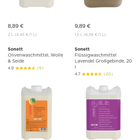
8,89 €
9,89 €
2 L
(4,45 €
/1 L)
1.5 L
(6,59 €
/1 L)
Sonett
Sonett
Olivenwaschmittel, Wolle
Flüssigwaschmittel
& Seide
Lavendel Großgebinde, 20
l
4.9
(9)
4.7
(20)