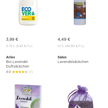
3,99 €
4,49 €
0.75 L
(5,32 €
/1 L)
0.1 L
(44,90 €
/1 L)
Aries
Salus
Bio Lavendel
Lavendelsäckchen
Duftsäckchen
4.0
(1)