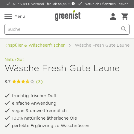
Nur 5,49 € Versand -
frei ab 59,99 €
Natürlich Pflanzlich Lecker
Menü
eichspüler & Wäscheerfrischer
Wäsche Fresh Gute Laune
NaturGut
Wäsche Fresh Gute Laune
3.7
(3)
fruchtig-frischer Duft
einfache Anwendung
vegan & umweltfreundlich
100% natürliche ätherische Öle
perfekte Ergänzung zu Waschnüssen