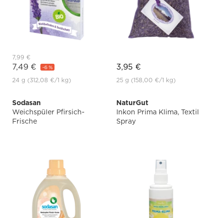
7,99 €
7,49 €
3,95 €
-6 %
24 g
(312,08 €
/1 kg)
25 g
(158,00 €
/1 kg)
Sodasan
NaturGut
Weichspüler Pfirsich-
Inkon Prima Klima, Textil
Frische
Spray