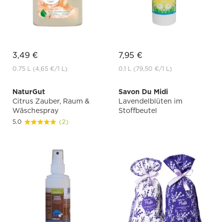
3,49 €
7,95 €
0.75 L
(4,65 €
/1 L)
0.1 L
(79,50 €
/1 L)
NaturGut
Savon Du Midi
Citrus Zauber, Raum &
Lavendelblüten im
Wäschespray
Stoffbeutel
5.0
(2)