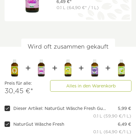
6,49 €*
0.1 L
(64,90 €* / 1 L)
Wird oft zusammen gekauft
Preis für alle:
Alles in den Warenkorb
30,45 €*
Dieser Artikel: NaturGut Wäsche Fresh Gute Laune
5,99 €
0.1 L (59,90 €/1 L)
NaturGut Wäsche Fresh
6,49 €
0.1 L (64,90 €/1 L)