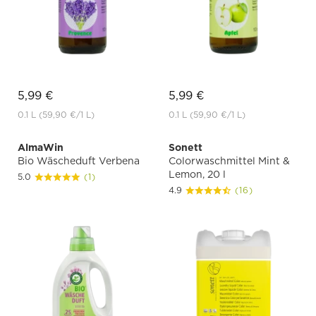
5,99 €
5,99 €
0.1 L
(59,90 €
/1 L)
0.1 L
(59,90 €
/1 L)
AlmaWin
Sonett
Bio Wäscheduft Verbena
Colorwaschmittel Mint &
Lemon, 20 l
5.0
(1)
4.9
(16)