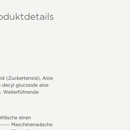
oduktdetails
id (Zuckertensid), Aloe
e decyl glucoside aloe
u. Weiterführende
r Wäsche einen
 ----- Maschinenwäsche