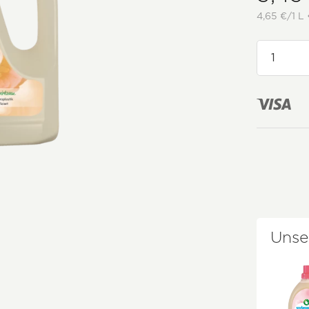
4,65 €/1 L 
Unse