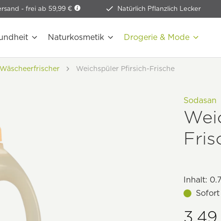
ersand -
frei ab 59,99 €
Natürlich Pflanzlich Lecker
undheit
Naturkosmetik
Drogerie & Mode
Wäscheerfrischer
Weichspüler Pfirsich-Frische
Sodasan
Weic
Fris
Inhalt:
0.7
Sofort
3,49