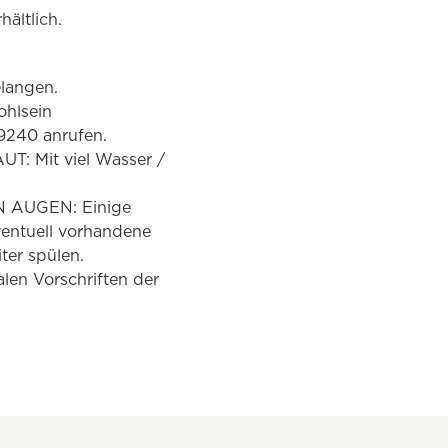
ältlich.
elangen.
hlsein
240 anrufen.
: Mit viel Wasser /
N AUGEN: Einige
entuell vorhandene
ter spülen.
alen Vorschriften der