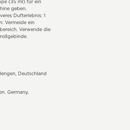
ppe (35 ml) für ein
chine geben.
veres Dufterlebnis: 1
n: Vermeide ein
bereich. Verwende die
Großgebinde.
lengen, Deutschland
en. Germany,