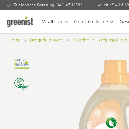
Telefonische Beratung: 040 47112582
Nur 5,49 € V
Vitalfood
Getränke & Tee
Ges
Home
Drogerie & Mode
Wäsche
Weichspüler & 