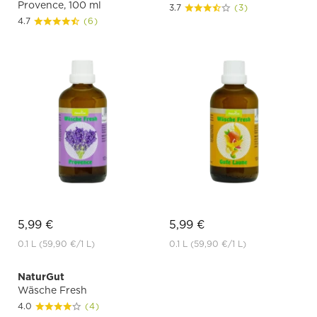
Provence, 100 ml
3.7
(3)
4.7
(6)
5,99 €
5,99 €
0.1 L
(59,90 €
/1 L)
0.1 L
(59,90 €
/1 L)
NaturGut
Wäsche Fresh
4.0
(4)