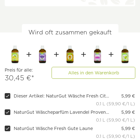
Wird oft zusammen gekauft
Preis für alle:
Alles in den Warenkorb
30,45 €*
Dieser Artikel: NaturGut Wäsche Fresh Citrus
5,99 €
0.1 L (59,90 €/1 L)
NaturGut Wäscheparfüm Lavendel Provence, 100 ml
5,99 €
0.1 L (59,90 €/1 L)
NaturGut Wäsche Fresh Gute Laune
5,99 €
0.1 L (59,90 €/1 L)