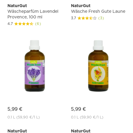
NaturGut
NaturGut
Wäscheparfüm Lavendel
Wäsche Fresh Gute Laune
Provence, 100 ml
3.7
(3)
4.7
(6)
5,99 €
5,99 €
0.1 L
(59,90 €
/1 L)
0.1 L
(59,90 €
/1 L)
NaturGut
NaturGut