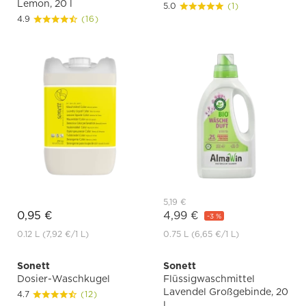
Lemon, 20 l
5.0
(1)
4.9
(16)
5,19 €
0,95 €
4,99 €
-3 %
0.12 L
(7,92 €
/1 L)
0.75 L
(6,65 €
/1 L)
Sonett
Sonett
Dosier-Waschkugel
Flüssigwaschmittel
Lavendel Großgebinde, 20
4.7
(12)
l