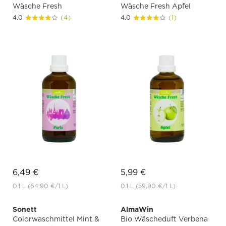
Wäsche Fresh
Wäsche Fresh Apfel
4.0
(4)
4.0
(1)
6,49 €
5,99 €
0.1 L
(64,90 €
/1 L)
0.1 L
(59,90 €
/1 L)
Sonett
AlmaWin
Colorwaschmittel Mint &
Bio Wäscheduft Verbena