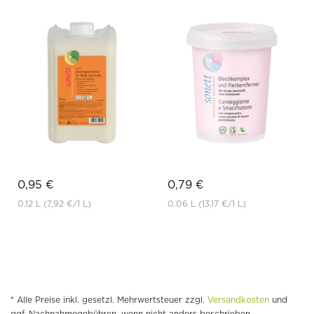
0,95 €
0,79 €
0.12 L
(7,92 €
/1 L)
0.06 L
(13,17 €
/1 L)
* Alle Preise inkl. gesetzl. Mehrwertsteuer zzgl.
Versandkosten
und
ggf. Nachnahmegebühren, wenn nicht anders beschrieben