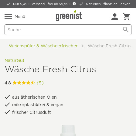
Nur 5,49 € Versand -
frei ab 59,99 €
Natürlich Pflanzlich Lecker
Menü
Weichspüler & Wäscheerfrischer
Wäsche Fresh Citrus
NaturGut
Wäsche Fresh Citrus
4.8
(5)
aus ätherischen Ölen
mikroplastikfrei & vegan
frischer Citrusduft