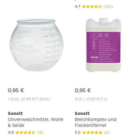
4.7
(20)
0,95 €
0,95 €
1 Stck.
(0,95 €
/1 Stck.)
0.12 L
(7,92 €
/1 L)
Sonett
Sonett
Olivenwaschmittel, Wolle
Bleichkomplex und
& Seide
Fleckentferner
4.9
(9)
5.0
(2)