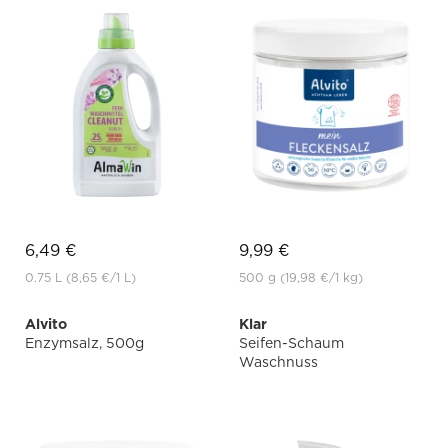
6,49 €
9,99 €
0.75 L
(8,65 €
/1 L)
500 g
(19,98 €
/1 kg)
Alvito
Klar
Enzymsalz, 500g
Seifen-Schaum
Waschnuss