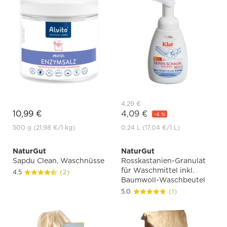
4,29 €
10,99 €
4,09 €
-4 %
500 g
(21,98 €
/1 kg)
0.24 L
(17,04 €
/1 L)
NaturGut
NaturGut
Sapdu Clean, Waschnüsse
Rosskastanien-Granulat
für Waschmittel inkl.
4.5
(2)
Baumwoll-Waschbeutel
5.0
(1)