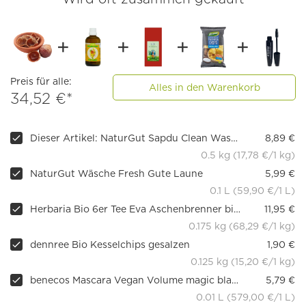
Preis für alle:
Alles in den Warenkorb
34,52 €*
Dieser Artikel: NaturGut Sapdu Clean Waschnuss
8,89 €
0.5 kg (17,78 €/1 kg)
NaturGut Wäsche Fresh Gute Laune
5,99 €
0.1 L (59,90 €/1 L)
Herbaria Bio 6er Tee Eva Aschenbrenner bio, 175g, lose
11,95 €
0.175 kg (68,29 €/1 kg)
dennree Bio Kesselchips gesalzen
1,90 €
0.125 kg (15,20 €/1 kg)
benecos Mascara Vegan Volume magic black
5,79 €
0.01 L (579,00 €/1 L)