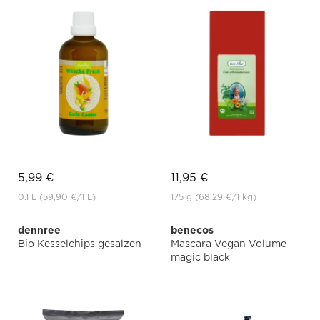
5,99 €
11,95 €
0.1 L
(59,90 €
/1 L)
175 g
(68,29 €
/1 kg)
dennree
benecos
Bio Kesselchips gesalzen
Mascara Vegan Volume
magic black