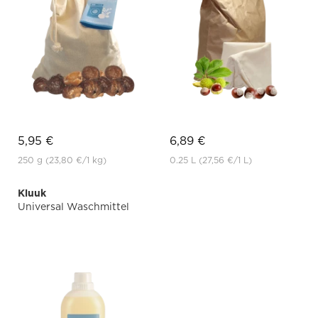
5,95 €
6,89 €
250 g
(23,80 €
/1 kg)
0.25 L
(27,56 €
/1 L)
Kluuk
Universal Waschmittel