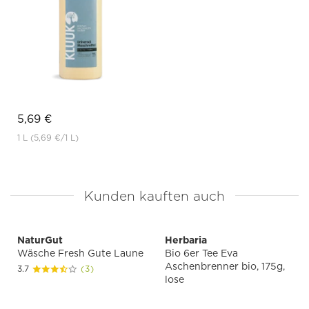
5,69 €
1 L
(5,69 €
/1 L)
Kunden kauften auch
NaturGut
Herbaria
Wäsche Fresh Gute Laune
Bio 6er Tee Eva
Aschenbrenner bio, 175g,
3.7
(3)
lose