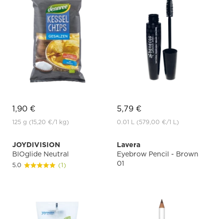
1,90 €
5,79 €
125 g
(15,20 €
/1 kg)
0.01 L
(579,00 €
/1 L)
JOYDIVISION
Lavera
BIOglide Neutral
Eyebrow Pencil - Brown
01
5.0
(1)