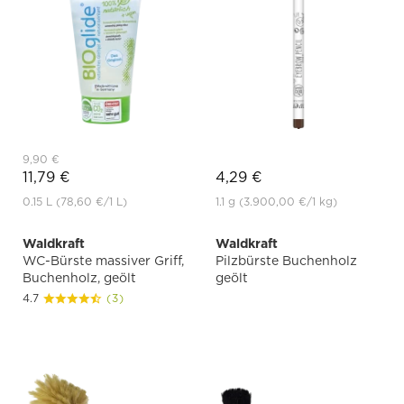
9,90 €
11,79 €
4,29 €
0.15 L
(78,60 €
/1 L)
1.1 g
(3.900,00 €
/1 kg)
Waldkraft
Waldkraft
WC-Bürste massiver Griff,
Pilzbürste Buchenholz
Buchenholz, geölt
geölt
4.7
(3)