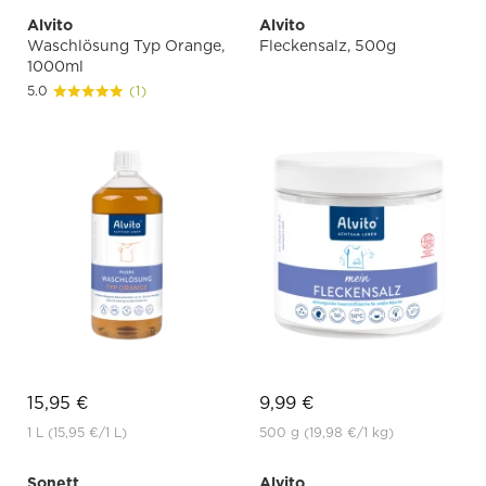
Alvito
Alvito
Waschlösung Typ Orange,
Fleckensalz, 500g
1000ml
5.0
(1)
15,95 €
9,99 €
1 L
(15,95 €
/1 L)
500 g
(19,98 €
/1 kg)
Sonett
Alvito