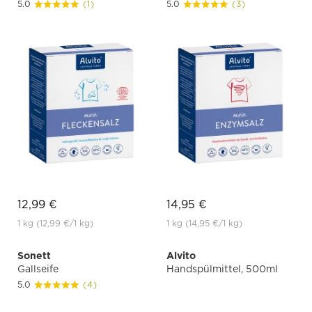
5.0
(1)
5.0
(3)
12,99 €
14,95 €
1 kg
(12,99 €
/1 kg)
1 kg
(14,95 €
/1 kg)
Sonett
Alvito
Gallseife
Handspülmittel, 500ml
5.0
(4)