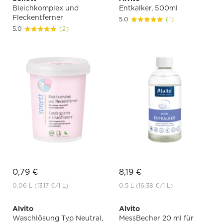
Bleichkomplex und
Entkalker, 500ml
Fleckentferner
5.0
(1)
5.0
(2)
0,79 €
8,19 €
0.06 L
(13,17 €
/1 L)
0.5 L
(16,38 €
/1 L)
Alvito
Alvito
Waschlösung Typ Neutral,
MessBecher 20 ml für