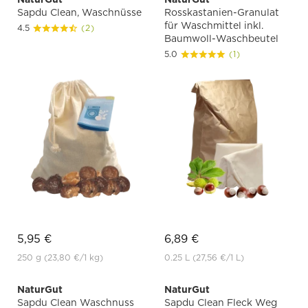
Sapdu Clean, Waschnüsse
Rosskastanien-Granulat
für Waschmittel inkl.
4.5
(2)
Baumwoll-Waschbeutel
5.0
(1)
5,95 €
6,89 €
250 g
(23,80 €
/1 kg)
0.25 L
(27,56 €
/1 L)
NaturGut
NaturGut
Sapdu Clean Waschnuss
Sapdu Clean Fleck Weg