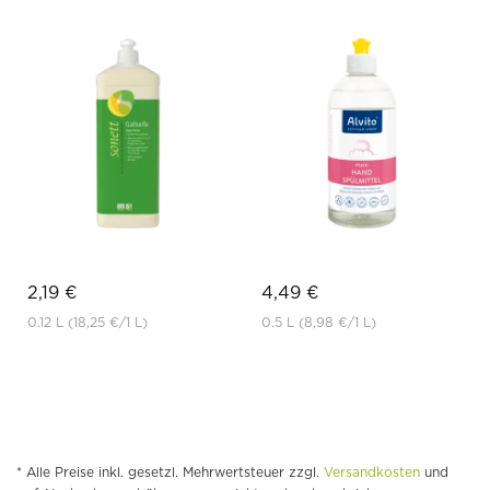
2,19 €
4,49 €
0.12 L
(18,25 €
/1 L)
0.5 L
(8,98 €
/1 L)
* Alle Preise inkl. gesetzl. Mehrwertsteuer zzgl.
Versandkosten
und