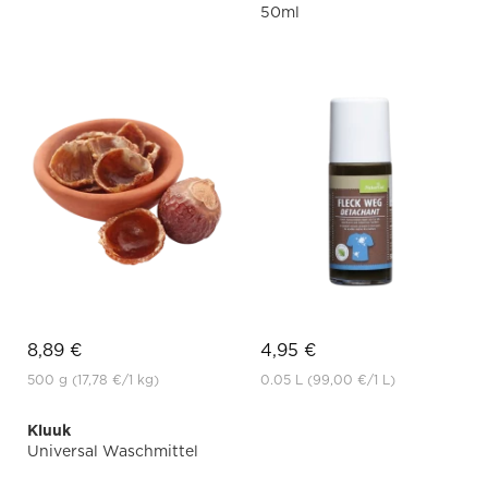
50ml
8,89 €
4,95 €
500 g
(17,78 €
/1 kg)
0.05 L
(99,00 €
/1 L)
Kluuk
Universal Waschmittel