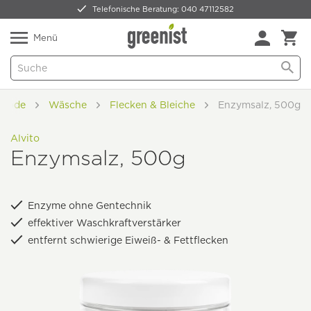
Telefonische Beratung: 040 47112582
Nur 5,49 € Versand -
frei ab 59,99 €
Natürlich Pflanzlich Lecker
Menü
 Mode
Wäsche
Flecken & Bleiche
Enzymsalz, 500g
Alvito
Enzymsalz, 500g
Enzyme ohne Gentechnik
effektiver Waschkraftverstärker
entfernt schwierige Eiweiß- & Fettflecken