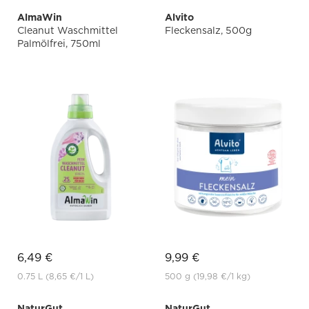
AlmaWin
Alvito
Cleanut Waschmittel
Fleckensalz, 500g
Palmölfrei, 750ml
6,49 €
9,99 €
0.75 L
(8,65 €
/1 L)
500 g
(19,98 €
/1 kg)
NaturGut
NaturGut