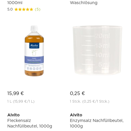
1000ml
Waschlösung
5.0
(5)
15,99 €
0,25 €
1 L
(15,99 €
/1 L)
1 Stck.
(0,25 €
/1 Stck.)
Alvito
Alvito
Fleckensalz
Enzymsalz Nachfüllbeutel,
Nachfüllbeutel, 1000g
1000g