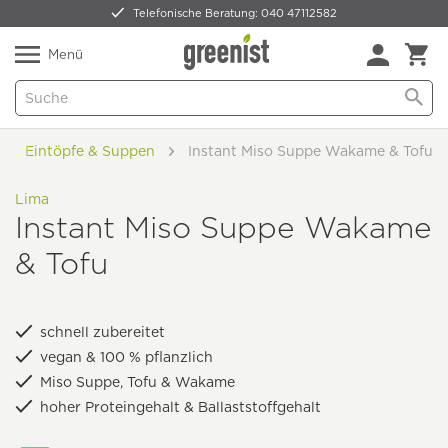
Telefonische Beratung: 040 47112582
Nur 5,49 € Versand -
frei ab 59,99 €
Natürlich Pflanzlich Lecker
Menü
Eintöpfe & Suppen
Instant Miso Suppe Wakame & Tofu
Lima
Instant Miso Suppe Wakame
& Tofu
schnell zubereitet
vegan & 100 % pflanzlich
Miso Suppe, Tofu & Wakame
hoher Proteingehalt & Ballaststoffgehalt