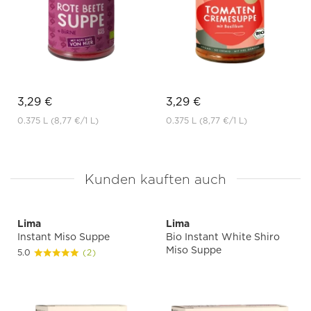
3,29 €
3,29 €
0.375 L
(8,77 €
/1 L)
0.375 L
(8,77 €
/1 L)
Kunden kauften auch
Lima
Lima
Instant Miso Suppe
Bio Instant White Shiro
Miso Suppe
5.0
(2)