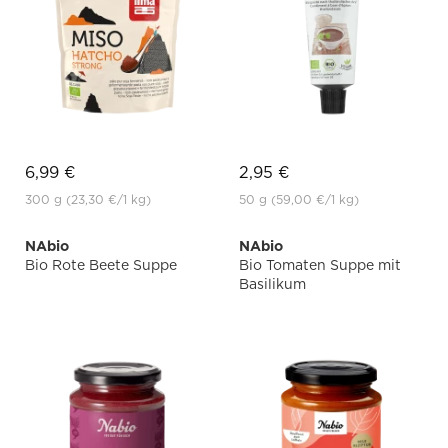
6,99 €
2,95 €
300 g
(23,30 €
/1 kg)
50 g
(59,00 €
/1 kg)
NAbio
NAbio
Bio Rote Beete Suppe
Bio Tomaten Suppe mit
Basilikum