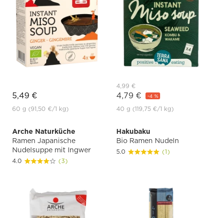
4,99 €
5,49 €
4,79 €
-4 %
60 g
(91,50 €
/1 kg)
40 g
(119,75 €
/1 kg)
Arche Naturküche
Hakubaku
Ramen Japanische
Bio Ramen Nudeln
Nudelsuppe mit Ingwer
5.0
(1)
4.0
(3)