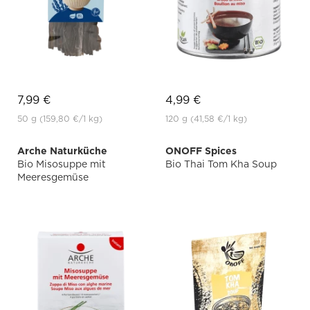
7,99 €
4,99 €
50 g
(159,80 €
/1 kg)
120 g
(41,58 €
/1 kg)
Arche Naturküche
ONOFF Spices
Bio Misosuppe mit
Bio Thai Tom Kha Soup
Meeresgemüse