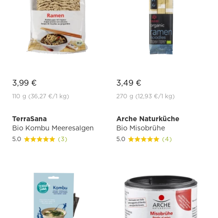
3,99 €
3,49 €
110 g
(36,27 €
/1 kg)
270 g
(12,93 €
/1 kg)
TerraSana
Arche Naturküche
Bio Kombu Meeresalgen
Bio Misobrühe
5.0
(3)
5.0
(4)