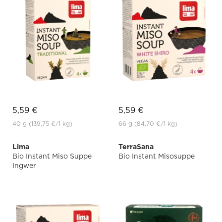
5,59 €
5,59 €
40 g
(139,75 €
/1 kg)
66 g
(84,70 €
/1 kg)
Lima
TerraSana
Bio Instant Miso Suppe
Bio Instant Misosuppe
Ingwer