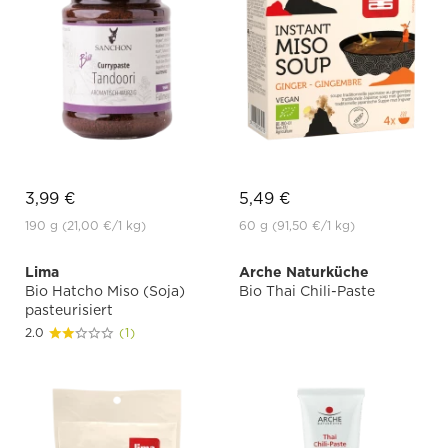
3,99 €
5,49 €
190 g
(21,00 €
/1 kg)
60 g
(91,50 €
/1 kg)
Lima
Arche Naturküche
Bio Hatcho Miso (Soja)
Bio Thai Chili-Paste
pasteurisiert
2.0
(1)