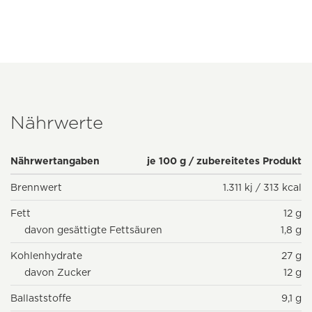
Nährwerte
Nährwertangaben
je 100 g / zubereitetes Produkt
Brennwert
1.311 kj / 313 kcal
Fett
12 g
davon gesättigte Fettsäuren
1,8 g
Kohlenhydrate
27 g
davon Zucker
12 g
Ballaststoffe
9,1 g