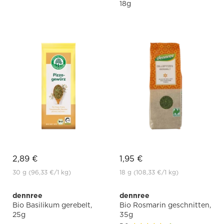
18g
2,89 €
1,95 €
30 g
(96,33 €
/1 kg)
18 g
(108,33 €
/1 kg)
dennree
dennree
Bio Basilikum gerebelt,
Bio Rosmarin geschnitten,
25g
35g