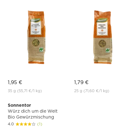
1,95 €
1,79 €
35 g
(55,71 €
/1 kg)
25 g
(71,60 €
/1 kg)
Sonnentor
Würz dich um die Welt
Bio Gewürzmischung
4.0
(1)