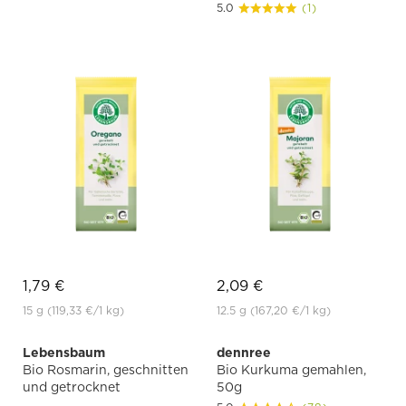
5.0
(1)
1,79 €
2,09 €
15 g
(119,33 €
/1 kg)
12.5 g
(167,20 €
/1 kg)
Lebensbaum
dennree
Bio Rosmarin, geschnitten
Bio Kurkuma gemahlen,
und getrocknet
50g