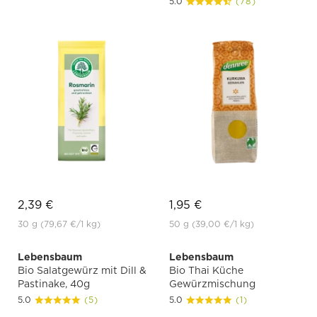
5.0
(78)
2,39 €
1,95 €
30 g
(79,67 €
/1 kg)
50 g
(39,00 €
/1 kg)
Lebensbaum
Lebensbaum
Bio Salatgewürz mit Dill &
Bio Thai Küche
Pastinake, 40g
Gewürzmischung
5.0
(5)
5.0
(1)