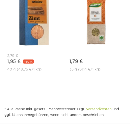
2,79 €
1,95 €
1,79 €
-30 %
40 g
(48,75 €
/1 kg)
35 g
(51,14 €
/1 kg)
* Alle Preise inkl. gesetzl. Mehrwertsteuer zzgl.
Versandkosten
und
ggf. Nachnahmegebühren, wenn nicht anders beschrieben