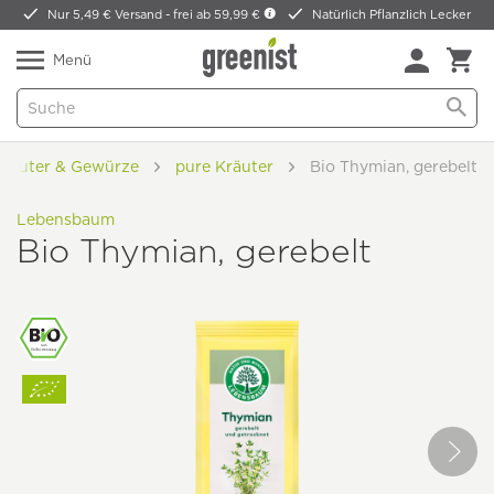
Nur 5,49 € Versand -
frei ab 59,99 €
Natürlich Pflanzlich Lecker
Menü
Kräuter & Gewürze
pure Kräuter
Bio Thymian, gerebelt
Lebensbaum
Bio Thymian, gerebelt