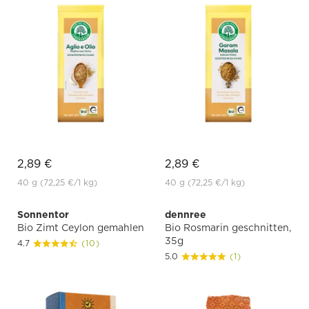
2,89 €
2,89 €
40 g
(72,25 €
/1 kg)
40 g
(72,25 €
/1 kg)
Sonnentor
dennree
Bio Zimt Ceylon gemahlen
Bio Rosmarin geschnitten,
35g
4.7
(10)
5.0
(1)