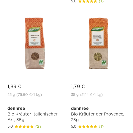
5.0
(1)
1,89 €
1,79 €
25 g
(75,60 €
/1 kg)
35 g
(51,14 €
/1 kg)
dennree
dennree
Bio Kräuter italienischer
Bio Kräuter der Provence,
Art, 35g
25g
5.0
(2)
5.0
(1)