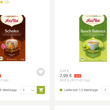
(2)
3,29 €
2,99 €
-9 %
/1 kg)
30.6 g
(97,71 €
/1 kg)
1-3 Werktage
Lieferzeit 1-3 Werktage