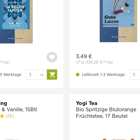
3,49 €
/1 kg)
27 g
(129,26 €
/1 kg)
1-3 Werktage
Lieferzeit 1-3 Werktage
ing
Yogi Tea
 & Vanille, 15Btl
Bio Spritzige Blutorange
Früchtetee, 17 Beutel
(15)