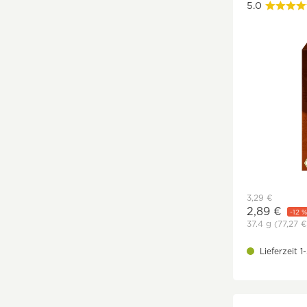
ohne Schweinefleisch
5.0
Früchtetee
ohne Sellerie
Gewürztee
ohne Senf
grüner Hafer
ohne Sesam
Grüntee
ohne Soja
Hafer
ohne Sulfite
Hagebutte
ohne Vanillin
Hanf
ohne Weichtiere
Hibiskus
ohne Weizen
Himbeerblätter
ohne Zimt
Holunderblüte
3,29 €
Ingwer
2,89 €
-12 %
Jasmin
37.4 g
(77,27 €
Johanniskraut
Lieferzeit 
Kakaoschalen
Kamille
Kardamom