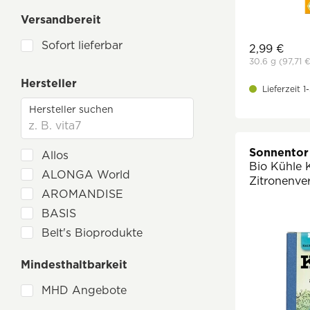
Grüner, Weißer & Schwarztee
Versandbereit
Milchalternativen & vegane Sahne
Sofort lieferbar
2,99 €
Säfte, Smoothies & Shots
30.6 g
(97,71 
Wasser
Hersteller
Lieferzeit 
Wein, Bier & Spirituosen
Sonnentor
Allos
Bio Kühle
ALONGA World
Zitronenve
AROMANDISE
BASIS
Belt's Bioprodukte
BIOLOTTA
Mindesthaltbarkeit
Cha Do
MHD Angebote
Cleo's