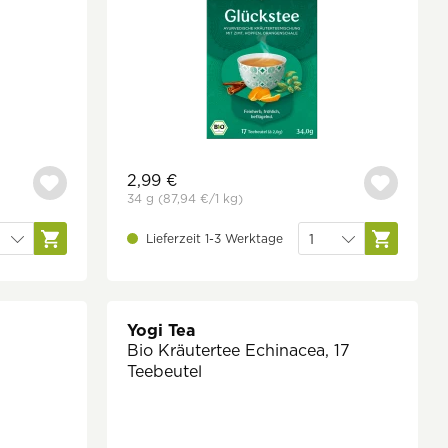
2,99 €
34 g
(87,94 €
/1 kg)
Lieferzeit 1-3 Werktage
Yogi Tea
Bio Kräutertee Echinacea, 17
Teebeutel