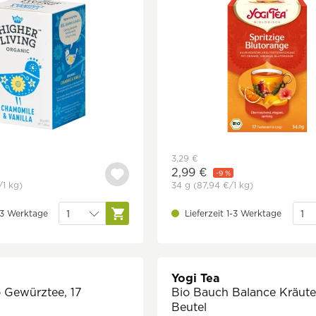
3,29 €
2,99 €
-9 %
/1 kg)
34 g
(87,94 €
/1 kg)
1-3 Werktage
Lieferzeit 1-3 Werktage
Yogi Tea
 Gewürztee, 17
Bio Bauch Balance Kräuter
Beutel