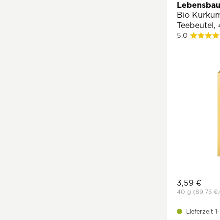
Lebensba
Kirsche
Bio Kurkum
Kornblume
Teebeutel,
5.0
Kräuter
Kräutertee
Kurkuma
Kümmel
Lapacho
Lavendel
Lemongras
Lindenblüten
Löwenzahn
Majoran
Melisse
3,59 €
Minze
40 g
(89,75 €
Moringa
Lieferzeit 
Orange