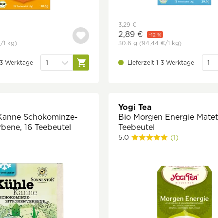
3,29 €
2,89 €
-12 %
€
/1 kg)
30.6 g
(94,44 €
/1 kg)
1-3 Werktage
Lieferzeit 1-3 Werktage
Yogi Tea
 Kanne Schokominze-
Bio Morgen Energie Matet
rbene, 16 Teebeutel
Teebeutel
5.0
(1)