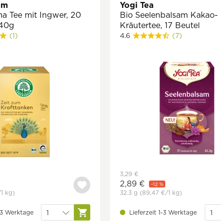
um
Yogi Tea
a Tee mit Ingwer, 20
Bio Seelenbalsam Kakao-
 40g
Kräutertee, 17 Beutel
(1)
4.6
(7)
3,29 €
2,89 €
-12 %
/1 kg)
32.3 g
(89,47 €
/1 kg)
1-3 Werktage
Lieferzeit 1-3 Werktage