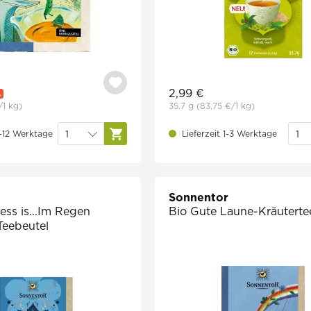
2,99 €
%
/1 kg)
35.7 g
(83,75 €
/1 kg)
4-12 Werktage
Lieferzeit 1-3 Werktage
Sonnentor
ess is...Im Regen
Bio Gute Laune-Kräutertee
Teebeutel