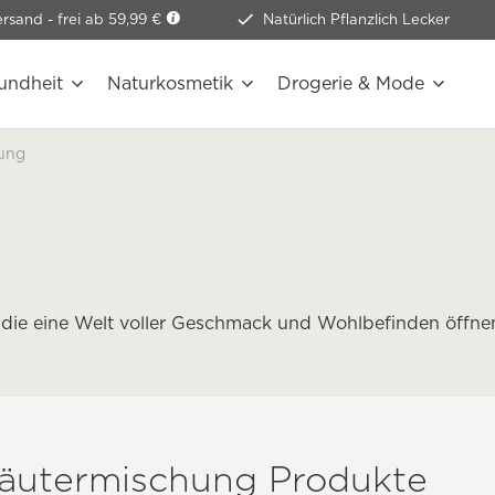
ersand -
frei ab 59,99 €
Natürlich Pflanzlich Lecker
undheit
Naturkosmetik
Drogerie & Mode
ung
 die eine Welt voller Geschmack und Wohlbefinden öffne
räutermischung Produkte