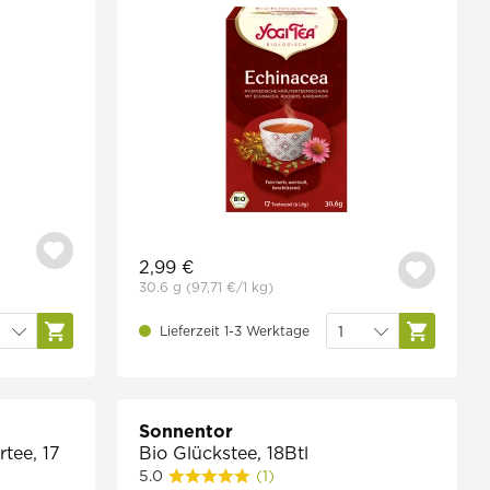
2,99 €
30.6 g
(97,71 €
/1 kg)
Lieferzeit 1-3 Werktage
Sonnentor
tee, 17
Bio Glückstee, 18Btl
5.0
(1)