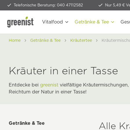
Telefonische Beratung: 040 47112582
Nur 5,49 € V
Vitalfood
Getränke & Tee
Ges
Home
Getränke & Tee
Kräutertee
Kräutermisch
Kräuter in einer Tasse
Entdecke bei
greenist
vielfältige Kräutermischungen,
Reichtum der Natur in einer Tasse!
Alle K
Getränke & Tee