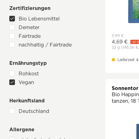
Cupper
Zertifizierungen
dennree
Doc Nature’s
Bio Lebensmittel
English Tea Shop
Demeter
Everstaler
Fairtrade
5,99 €
4,69 €
-21 
GEPA
nachhaltig / Fairtrade
32 g
(146,56 €
greenist
Lieferzeit 
Hari Tea
Ernährungstyp
Herbaria
Rohkost
Higher Living
Vegan
Lebensbaum
Sonnentor
Bio Happin
M. Reich
Herkunftsland
tanzen, 18 
Michael Droste-Laux
Deutschland
P. Jentschura
Pukka
Allergene
Salus