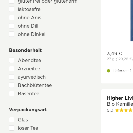
Shotimaa
glutenfrei oder glutenarm
SonnenMoor
laktosefrei
Sonnentor
ohne Anis
TS Import
ohne Dill
Voelkel
ohne Dinkel
Yogi Tea
ohne Eier
Besonderheit
ohne Erdnüsse
3,49 €
ohne Fenchel
27 g
(129,26 €
Abendtee
ohne Fructose
Arzneitee
Lieferzeit 
ohne Gerste
ayurvedisch
ohne Glutamat
Bachblütentee
ohne Hafer
Basentee
Higher Liv
ohne Haselnüsse
Entspannung
Bio Kamille
ohne Hefe
Verpackungsart
erfrischend
5.0
ohne Hühnchenfleisch
exotisch
Glas
ohne Kakao
Frauentee
loser Tee