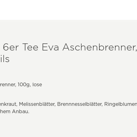
 6er Tee Eva Aschenbrenner,
ls
enner, 100g, lose
enkraut, Melissenblätter, Brennnesselblätter, Ringelblume
schem Anbau.