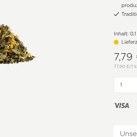
produz
Tradit
Inhalt:
0.1
Liefer
7,79
77,90 €/1 k
Unse