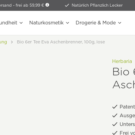
ersand -
frei ab 59,99 €
Natürlich Pflanzlich Lecker
undheit
Naturkosmetik
Drogerie & Mode
ung
Bio 6er Tee Eva Aschenbrenner, 100g, lose
Herbaria
Bio 
Asch
Patent
Ausgew
Unter
Frei v