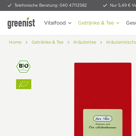
Telefonische Beratung: 040 47112582
Nur 5,49 € V
Vitalfood
Getränke & Tee
Ges
Home
Getränke & Tee
Kräutertee
Kräutermisch