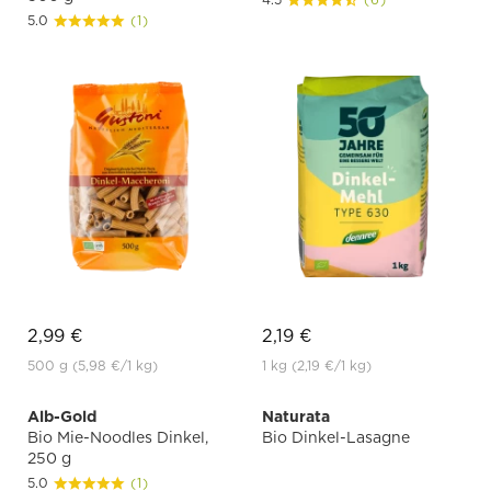
5.0
(1)
2,99 €
2,19 €
500 g
(5,98 €
/1 kg)
1 kg
(2,19 €
/1 kg)
Alb-Gold
Naturata
Bio Mie-Noodles Dinkel,
Bio Dinkel-Lasagne
250 g
5.0
(1)