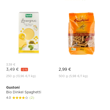
3,59 €
3,49 €
2,99 €
-2 %
250 g
(13,96 €
/1 kg)
500 g
(5,98 €
/1 kg)
Gustoni
Bio Dinkel Spaghetti
4.0
(2)