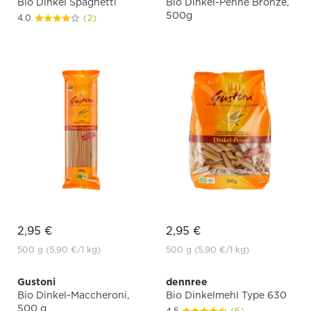
Bio Dinkel Spaghetti
Bio Dinkel-Penne Bronze,
500g
4.0
(2)
2,95 €
2,95 €
500 g
(5,90 €
/1 kg)
500 g
(5,90 €
/1 kg)
Gustoni
dennree
Bio Dinkel-Maccheroni,
Bio Dinkelmehl Type 630
500 g
4.5
(6)