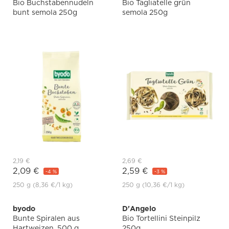
Bio Buchstabennudeln
Bio Tagliatelle grün
bunt semola 250g
semola 250g
2,19 €
2,69 €
2,09 €
2,59 €
-4 %
-3 %
250 g
(8,36 €
/1 kg)
250 g
(10,36 €
/1 kg)
byodo
D'Angelo
Bunte Spiralen aus
Bio Tortellini Steinpilz
Hartweizen, 500 g
250g