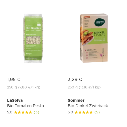
1,95 €
3,29 €
250 g
(7,80 €
/1 kg)
250 g
(13,16 €
/1 kg)
LaSelva
Sommer
Bio Tomaten Pesto
Bio Dinkel Zwieback
5.0
(3)
5.0
(5)