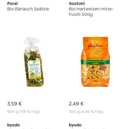
Pural
Gustoni
Bio Bärlauch Spätzle
Bio Hartweizen-Hirse-
Fusilli 500g
3,59 €
2,49 €
500 g
(7,18 €
/1 kg)
500 g
(4,98 €
/1 kg)
byodo
byodo