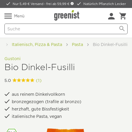
Nur 5,49 € Versand -
frei ab 59,99 €
Natürlich Pflanzlich Lecker
Menü
d
Italienisch, Pizza & Pasta
Pasta
Bio Dinkel-Fusilli
Gustoni
Bio Dinkel-Fusilli
5.0
(1)
aus reinem Dinkelvollkorn
bronzegezogen (trafile al bronzo)
herzhaft, gute Bissfestigkeit
italienische Pasta, vegan