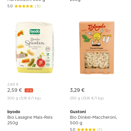
5.0
(3)
2,69 €
2,59 €
3,29 €
-3 %
500 g
(5,18 €
/1 kg)
250 g
(13,16 €
/1 kg)
byodo
Gustoni
Bio Lasagne Mais-Reis
Bio Dinkel-Maccheroni,
250g
500 g
5.0
(1)