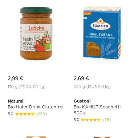
2,99 €
2,69 €
130 g
(23,00 €
/1 kg)
200 g
(13,45 €
/1 kg)
Natumi
Gustoni
Bio Hafer Drink Glutenfrei
Bio KAMUT-Spaghetti
500g
5.0
(120)
5.0
(29)