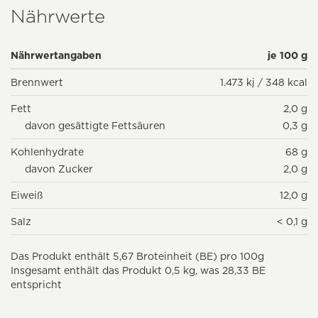
Nährwerte
Nährwertangaben
je 100 g
Brennwert
1.473 kj / 348 kcal
Fett
2,0 g
davon gesättigte Fettsäuren
0,3 g
Kohlenhydrate
68 g
davon Zucker
2,0 g
Eiweiß
12,0 g
Salz
< 0,1 g
Das Produkt enthält 5,67 Broteinheit (BE) pro 100g
Insgesamt enthält das Produkt 0,5 kg, was 28,33 BE
entspricht