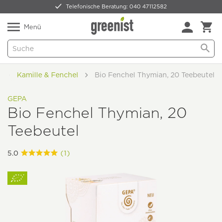
Telefonische Beratung: 040 47112582
Nur 5,49 € Versand -
frei ab 59,99 €
Natürlich Pflanzlich Lecker
Menü
e
Kamille & Fenchel
Bio Fenchel Thymian, 20 Teebeutel
GEPA
Bio Fenchel Thymian, 20
Teebeutel
5.0
(1)