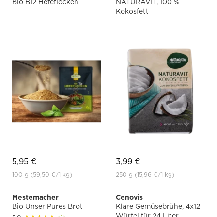
Bio B12 Hefeflocken
NATURAVIT, 100 %
Kokosfett
5,95 €
3,99 €
100 g
(59,50 €
/1 kg)
250 g
(15,96 €
/1 kg)
Mestemacher
Cenovis
Bio Unser Pures Brot
Klare Gemüsebrühe, 4x12
Würfel für 24 Liter