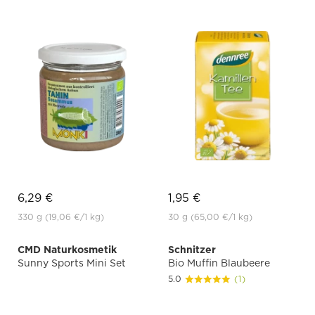
6,29 €
1,95 €
330 g
(19,06 €
/1 kg)
30 g
(65,00 €
/1 kg)
CMD Naturkosmetik
Schnitzer
Sunny Sports Mini Set
Bio Muffin Blaubeere
5.0
(1)