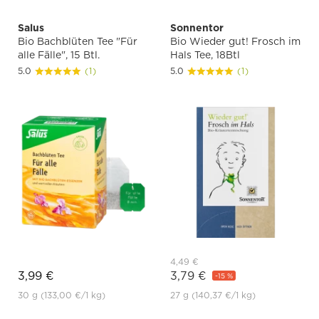
Salus
Sonnentor
Bio Bachblüten Tee "Für
Bio Wieder gut! Frosch im
alle Fälle", 15 Btl.
Hals Tee, 18Btl
5.0
(1)
5.0
(1)
4,49 €
3,99 €
3,79 €
-15 %
30 g
(133,00 €
/1 kg)
27 g
(140,37 €
/1 kg)