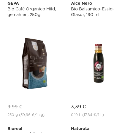
GEPA
Alce Nero
Bio Café Organico Mild,
Bio Balsamico-Essig-
gemahlen, 250g
Glasur, 190 ml
9,99 €
3,39 €
250 g
(39,96 €
/1 kg)
0.19 L
(17,84 €
/1 L)
Bioreal
Naturata