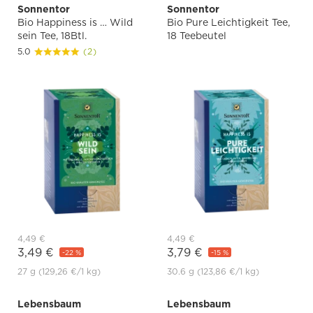
Sonnentor
Sonnentor
Bio Happiness is … Wild
Bio Pure Leichtigkeit Tee,
sein Tee, 18Btl.
18 Teebeutel
5.0
(2)
4,49 €
4,49 €
3,49 €
3,79 €
-22 %
-15 %
27 g
(129,26 €
/1 kg)
30.6 g
(123,86 €
/1 kg)
Lebensbaum
Lebensbaum