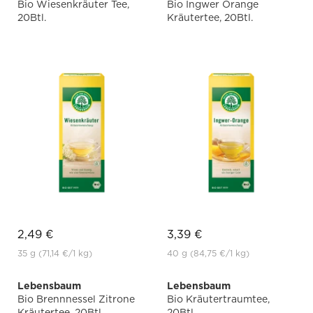
Bio Wiesenkräuter Tee,
Bio Ingwer Orange
20Btl.
Kräutertee, 20Btl.
2,49 €
3,39 €
35 g
(71,14 €
/1 kg)
40 g
(84,75 €
/1 kg)
Lebensbaum
Lebensbaum
Bio Brennnessel Zitrone
Bio Kräutertraumtee,
Kräutertee, 20Btl.
20Btl.