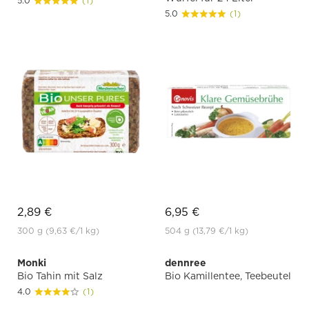
5.0
(1)
5.0
(1)
2,89 €
6,95 €
300 g
(9,63 €
/1 kg)
504 g
(13,79 €
/1 kg)
Monki
dennree
Bio Tahin mit Salz
Bio Kamillentee, Teebeutel
4.0
(1)