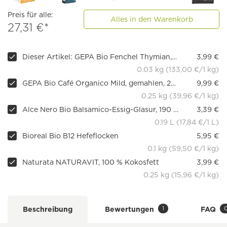
Preis für alle:
Alles in den Warenkorb
27,31 €*
Dieser Artikel: GEPA Bio Fenchel Thymian, 20 Teebeutel
3,99 €
0.03 kg (133,00 €/1 kg)
GEPA Bio Café Organico Mild, gemahlen, 250g
9,99 €
0.25 kg (39,96 €/1 kg)
Alce Nero Bio Balsamico-Essig-Glasur, 190 ml
3,39 €
0.19 L (17,84 €/1 L)
Bioreal Bio B12 Hefeflocken
5,95 €
0.1 kg (59,50 €/1 kg)
Naturata NATURAVIT, 100 % Kokosfett
3,99 €
0.25 kg (15,96 €/1 kg)
1
Beschreibung
Bewertungen
FAQ