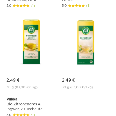
5.0
(1)
5.0
(1)
2,49 €
2,49 €
30 g
(83,00 €
/1 kg)
30 g
(83,00 €
/1 kg)
Pukka
Bio Zitronengras &
Ingwer, 20 Teebeutel
5.0
(1)