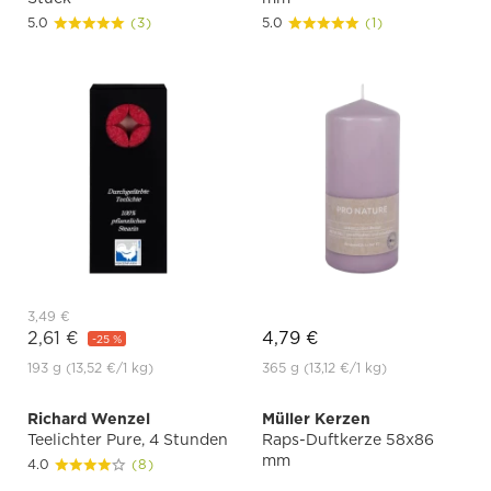
5.0
(3)
5.0
(1)
3,49 €
2,61 €
4,79 €
-25 %
193 g
(13,52 €
/1 kg)
365 g
(13,12 €
/1 kg)
Richard Wenzel
Müller Kerzen
Teelichter Pure, 4 Stunden
Raps-Duftkerze 58x86
mm
4.0
(8)