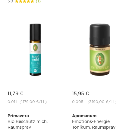
5.0
(1)
11,79 €
15,95 €
0.01 L
(1.179,00 €
/1 L)
0.005 L
(3.190,00 €
/1 L)
Primavera
Apomanum
Bio Beschütz mich,
Emotions-Energie
Raumspray
Tonikum, Raumspray