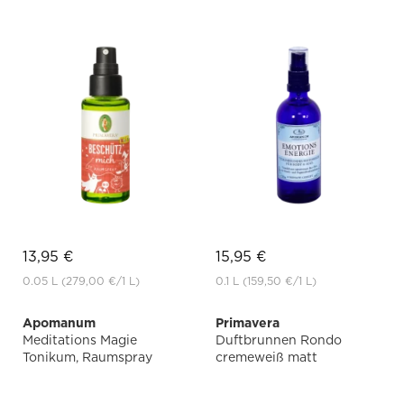
13,95 €
15,95 €
0.05 L
(279,00 €
/1 L)
0.1 L
(159,50 €
/1 L)
Apomanum
Primavera
Meditations Magie
Duftbrunnen Rondo
Tonikum, Raumspray
cremeweiß matt