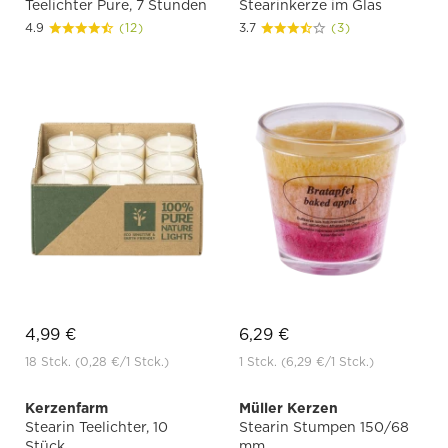
Teelichter Pure, 7 Stunden
Stearinkerze im Glas
4.9
(12)
3.7
(3)
4,99 €
6,29 €
18 Stck.
(0,28 €
/1 Stck.)
1 Stck.
(6,29 €
/1 Stck.)
Kerzenfarm
Müller Kerzen
Stearin Teelichter, 10
Stearin Stumpen 150/68
Stück
mm