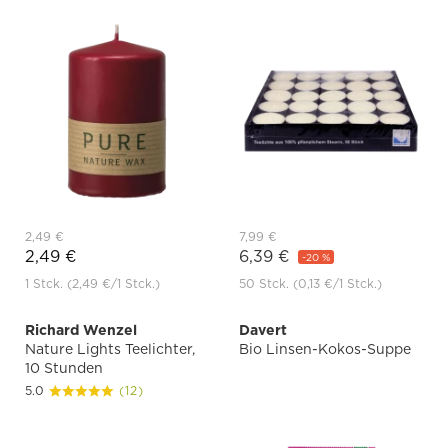
2,49 €
7,99 €
2,49 €
6,39 €
-20 %
1 Stck.
(2,49 €
/1 Stck.)
50 Stck.
(0,13 €
/1 Stck.)
Richard Wenzel
Davert
Nature Lights Teelichter,
Bio Linsen-Kokos-Suppe
10 Stunden
5.0
(12)