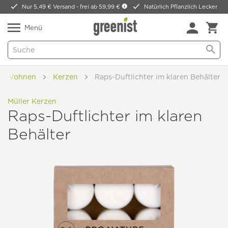
Nur 5,49 € Versand -
frei ab 59,99 €
Natürlich Pflanzlich Lecker
Menü
 & Wohnen
Kerzen
Raps-Duftlichter im klaren Behälter
Müller Kerzen
Raps-Duftlichter im klaren
Behälter