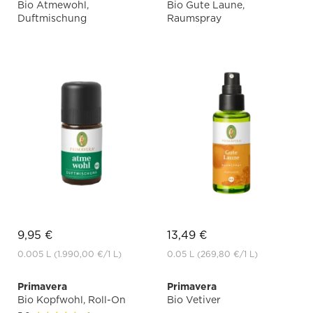
Bio Atmewohl,
Bio Gute Laune,
Duftmischung
Raumspray
9,95 €
13,49 €
0.005 L
(1.990,00 €
/1 L)
0.05 L
(269,80 €
/1 L)
Primavera
Primavera
Bio Kopfwohl, Roll-On
Bio Vetiver