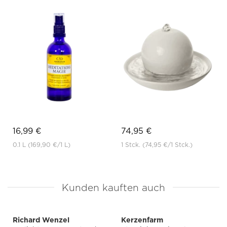
16,99 €
74,95 €
0.1 L
(169,90 €
/1 L)
1 Stck.
(74,95 €
/1 Stck.)
Kunden kauften auch
Richard Wenzel
Kerzenfarm