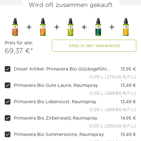
Wird oft zusammen gekauft
Preis für alle:
Alles in den Warenkorb
69,37 €*
Dieser Artikel: Primavera Bio Glücksgefühle, Raumspray
13,95 €
0.05 L (279,00 €/1 L)
Primavera Bio Gute Laune, Raumspray
13,49 €
0.05 L (269,80 €/1 L)
Primavera Bio Lebenslust, Raumspray
13,49 €
0.05 L (269,80 €/1 L)
Primavera Bio Zirbenwald, Raumspray
14,95 €
0.05 L (299,00 €/1 L)
Primavera Bio Sommersonne, Raumspray
13,49 €