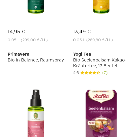
14,95 €
13,49 €
0.05 L
(299,00 €
/1 L)
0.05 L
(269,80 €
/1 L)
Primavera
Yogi Tea
Bio In Balance, Raumspray
Bio Seelenbalsam Kakao-
Kräutertee, 17 Beutel
4.6
(7)