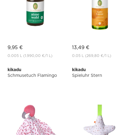
9,95 €
13,49 €
0.005 L
(1.990,00 €
/1 L)
0.05 L
(269,80 €
/1 L)
kikadu
kikadu
Schmusetuch Flamingo
Spieluhr Stern