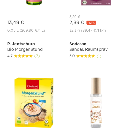
3,29 €
13,49 €
2,89 €
-12 %
0.05 L
(269,80 €
/1 L)
32.3 g
(89,47 €
/1 kg)
P. Jentschura
Sodasan
Bio MorgenStund'
Sandal, Raumspray
4.7
(7)
5.0
(1)