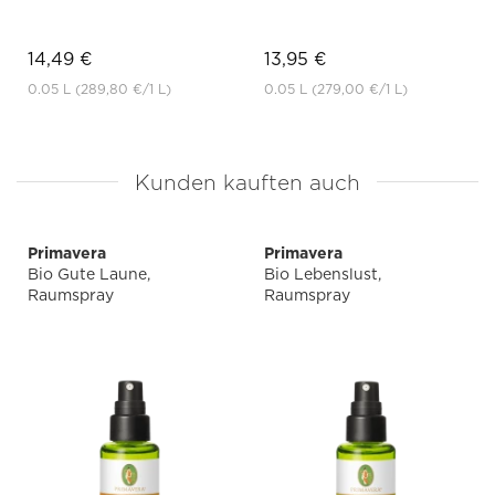
14,49 €
13,95 €
0.05 L
(289,80 €
/1 L)
0.05 L
(279,00 €
/1 L)
Kunden kauften auch
Primavera
Primavera
Bio Gute Laune,
Bio Lebenslust,
Raumspray
Raumspray