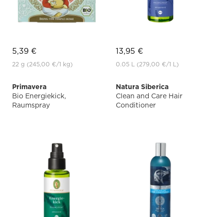
5,39 €
13,95 €
22 g
(245,00 €
/1 kg)
0.05 L
(279,00 €
/1 L)
Primavera
Natura Siberica
Bio Energiekick,
Clean and Care Hair
Raumspray
Conditioner