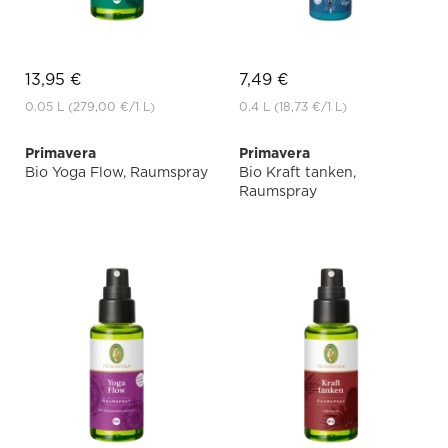
13,95 €
7,49 €
0.05 L
(279,00 €
/1 L)
0.4 L
(18,73 €
/1 L)
Primavera
Primavera
Bio Yoga Flow, Raumspray
Bio Kraft tanken,
Raumspray