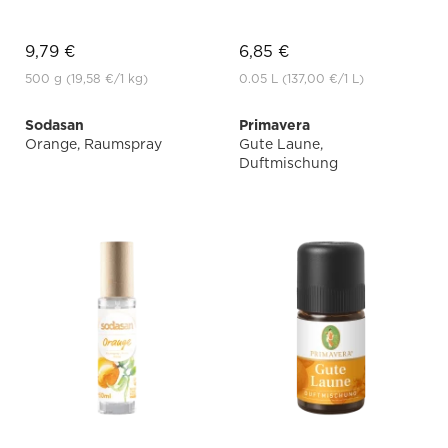
9,79 €
6,85 €
500 g
(19,58 €
/1 kg)
0.05 L
(137,00 €
/1 L)
Sodasan
Primavera
Orange, Raumspray
Gute Laune,
Duftmischung