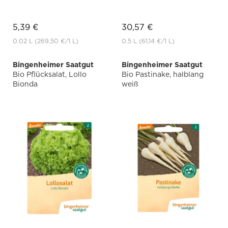
5,39 €
30,57 €
0.02 L
(269,50 €
/1 L)
0.5 L
(61,14 €
/1 L)
Bingenheimer Saatgut
Bingenheimer Saatgut
Bio Pflücksalat, Lollo
Bio Pastinake, halblang
Bionda
weiß