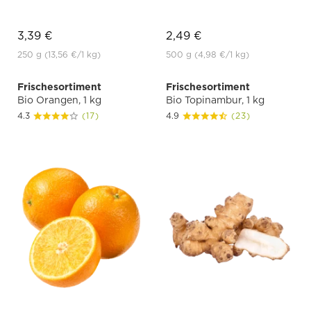
3,39 €
2,49 €
250 g
(13,56 €
/1 kg)
500 g
(4,98 €
/1 kg)
Frischesortiment
Frischesortiment
Bio Orangen, 1 kg
Bio Topinambur, 1 kg
4.3
(17)
4.9
(23)