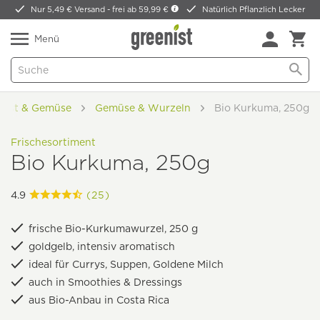
Nur 5,49 € Versand -
frei ab 59,99 €
Natürlich Pflanzlich Lecker
Menü
Obst & Gemüse
Gemüse & Wurzeln
Bio Kurkuma, 250g
Frischesortiment
Bio Kurkuma, 250g
4.9
(25)
frische Bio-Kurkumawurzel, 250 g
goldgelb, intensiv aromatisch
ideal für Currys, Suppen, Goldene Milch
auch in Smoothies & Dressings
aus Bio-Anbau in Costa Rica