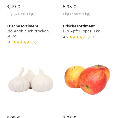
3,49 €
5,95 €
1 kg
(3,49 €
/1 kg)
1 kg
(5,95 €
/1 kg)
Frischesortiment
Frischesortiment
Bio Knoblauch trocken,
Bio Apfel Topaz, 1 kg
500g
4.5
(16)
5.0
(5)
5,99 €
3,95 €