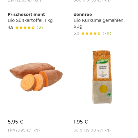
2 kg
(2,50 €
/1 kg)
800 g
(4,36 €
/1 kg)
Frischesortiment
dennree
Bio Süßkartoffel, 1 kg
Bio Kurkuma gemahlen,
50g
4.9
(6)
5.0
(78)
5,95 €
1,95 €
1 kg
(5,95 €
/1 kg)
50 g
(39,00 €
/1 kg)