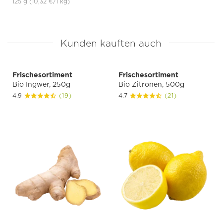
125 g
(10,32 €
/1 kg)
Kunden kauften auch
Frischesortiment
Frischesortiment
Bio Ingwer, 250g
Bio Zitronen, 500g
4.9
(19)
4.7
(21)