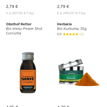
2,79 €
2,79 €
4 g
(697,50 €
/1 kg)
6 g
(465,00 €
/1 kg)
Obsthof Retter
Herbaria
Bio Immu-Power Shot
Bio Kurkuma, 25g
Curcuma
5.0
(2)