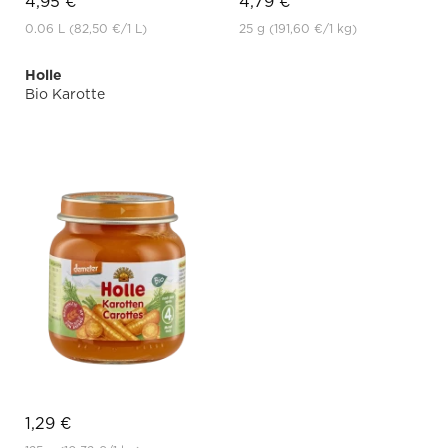
4,95 €
4,79 €
0.06 L
(82,50 €
/1 L)
25 g
(191,60 €
/1 kg)
Holle
Bio Karotte
1,29 €