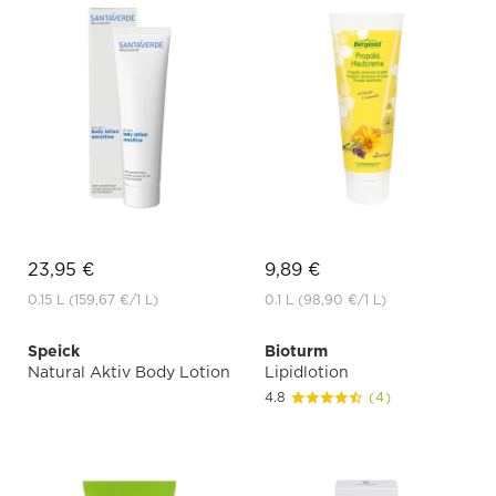
23,95 €
9,89 €
0.15 L
(159,67 €
/1 L)
0.1 L
(98,90 €
/1 L)
Speick
Bioturm
Natural Aktiv Body Lotion
Lipidlotion
4.8
(4)