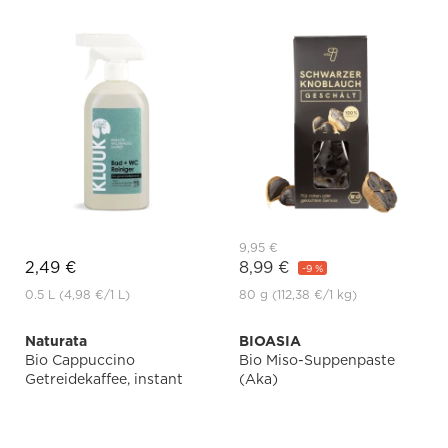
9,95 €
2,49 €
8,99 €
-9 %
0.5 L
(4,98 €
/1 L)
80 g
(112,38 €
/1 kg)
Naturata
BIOASIA
Bio Cappuccino
Bio Miso-Suppenpaste
Getreidekaffee, instant
(Aka)