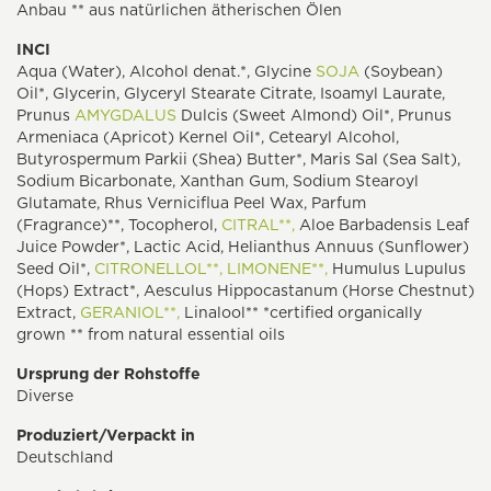
Anbau ** aus natürlichen ätherischen Ölen
INCI
Aqua (Water), Alcohol denat.*, Glycine
SOJA
(Soybean)
Oil*, Glycerin, Glyceryl Stearate Citrate, Isoamyl Laurate,
Prunus
AMYGDALUS
Dulcis (Sweet Almond) Oil*, Prunus
Armeniaca (Apricot) Kernel Oil*, Cetearyl Alcohol,
Butyrospermum Parkii (Shea) Butter*, Maris Sal (Sea Salt),
Sodium Bicarbonate, Xanthan Gum, Sodium Stearoyl
Glutamate, Rhus Verniciflua Peel Wax, Parfum
(Fragrance)**, Tocopherol,
CITRAL**,
Aloe Barbadensis Leaf
Juice Powder*, Lactic Acid, Helianthus Annuus (Sunflower)
Seed Oil*,
CITRONELLOL**,
LIMONENE**,
Humulus Lupulus
(Hops) Extract*, Aesculus Hippocastanum (Horse Chestnut)
Extract,
GERANIOL**,
Linalool** *certified organically
grown ** from natural essential oils
Ursprung der Rohstoffe
Diverse
Produziert/Verpackt in
Deutschland