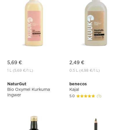
5,69 €
2,49 €
1 L
(5,69 €
/1 L)
0.5 L
(4,98 €
/1 L)
NaturGut
benecos
Bio Oxymel Kurkuma
Kajal
Ingwer
5.0
(1)