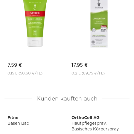
7,59 €
17,95 €
0.15 L
(50,60 €
/1 L)
0.2 L
(89,75 €
/1 L)
Kunden kauften auch
Fitne
OrthoCell AG
Basen Bad
Hautpflegespray,
Basisches Körperspray