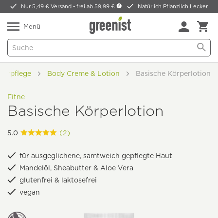
Nur 5,49 € Versand -
frei ab 59,99 €
Natürlich Pflanzlich Lecker
Menü
perpflege
Body Creme & Lotion
Basische Körperlotion
Fitne
Basische Körperlotion
5.0
(2)
für ausgeglichene, samtweich gepflegte Haut
Mandelöl, Sheabutter & Aloe Vera
glutenfrei & laktosefrei
vegan