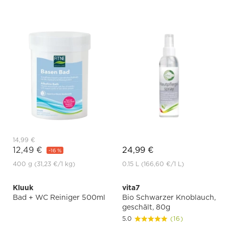
14,99 €
12,49 €
24,99 €
-16 %
400 g
(31,23 €
/1 kg)
0.15 L
(166,60 €
/1 L)
Kluuk
vita7
Bad + WC Reiniger 500ml
Bio Schwarzer Knoblauch,
geschält, 80g
5.0
(16)