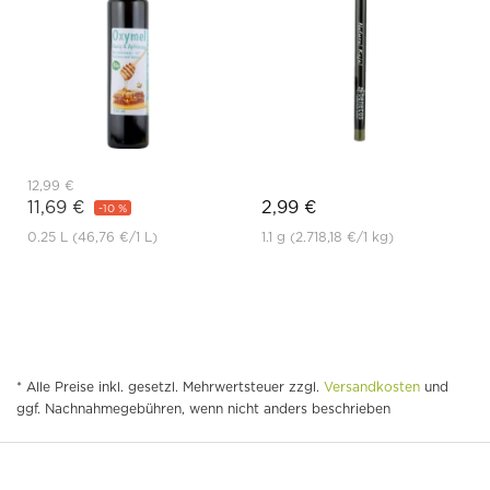
12,99 €
11,69 €
2,99 €
-10 %
0.25 L
(46,76 €
/1 L)
1.1 g
(2.718,18 €
/1 kg)
* Alle Preise inkl. gesetzl. Mehrwertsteuer zzgl.
Versandkosten
und
ggf. Nachnahmegebühren, wenn nicht anders beschrieben