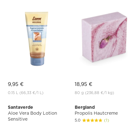
9,95 €
18,95 €
0.15 L
(66,33 €
/1 L)
80 g
(236,88 €
/1 kg)
Santaverde
Bergland
Aloe Vera Body Lotion
Propolis Hautcreme
Sensitive
5.0
(1)