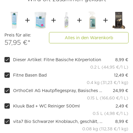
Preis für alle:
Alles in den Warenkorb
57,95 €*
Dieser Artikel: Fitne Basische Körperlotion
8,99 €
0.2 L (44,95 €/1 L)
Fitne Basen Bad
12,49 €
0.4 kg (31,23 €/1 kg)
OrthoCell AG Hautpflegespray, Basisches Körperspray
24,99 €
0.15 L (166,60 €/1 L)
Kluuk Bad + WC Reiniger 500ml
2,49 €
0.5 L (4,98 €/1 L)
vita7 Bio Schwarzer Knoblauch, geschält, 80g
8,99 €
0.08 kg (112,38 €/1 kg)