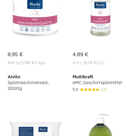
8,95 €
4,89 €
500 g
(17,90 €
/1 kg)
0.5 L
(9,78 €
/1 L)
Alvito
Multikraft
Spülmaschinensalz,
eMC Geschirrspülmittel
2000g
5.0
(2)