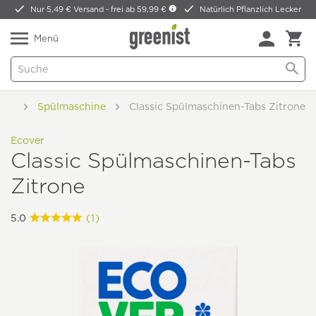
Nur 5,49 € Versand -
frei ab 59,99 €
Natürlich Pflanzlich Lecker
Menü
gen
Spülmaschine
Classic Spülmaschinen-Tabs Zitrone
Ecover
Classic Spülmaschinen-Tabs
Zitrone
5.0
(1)