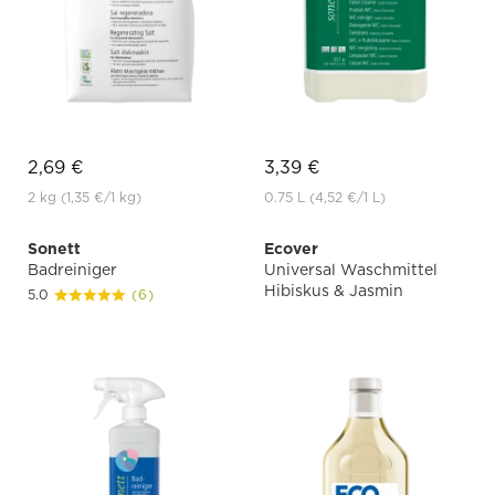
2,69 €
3,39 €
2 kg
(1,35 €
/1 kg)
0.75 L
(4,52 €
/1 L)
Sonett
Ecover
Badreiniger
Universal Waschmittel
Hibiskus & Jasmin
5.0
(6)