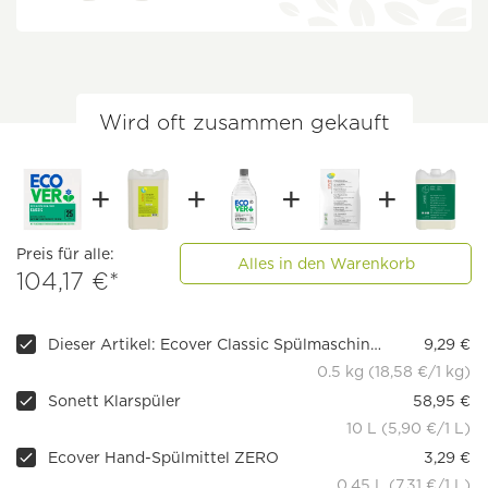
Wird oft zusammen gekauft
Preis für alle:
Alles in den Warenkorb
104,17 €*
Dieser Artikel: Ecover Classic Spülmaschinen-Tabs Zitrone
9,29 €
0.5 kg (18,58 €/1 kg)
Sonett Klarspüler
58,95 €
10 L (5,90 €/1 L)
Ecover Hand-Spülmittel ZERO
3,29 €
0.45 L (7,31 €/1 L)