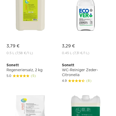
3,79 €
3,29 €
0.5 L
(7,58 €
/1 L)
0.45 L
(7,31 €
/1 L)
Sonett
Sonett
Regeneriersalz, 2 kg
WC-Reiniger Zeder-
Citronella
5.0
(5)
4.9
(8)