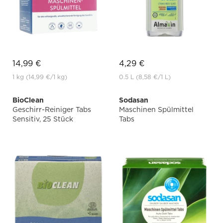
14,99 €
4,29 €
1 kg
(14,99 €
/1 kg)
0.5 L
(8,58 €
/1 L)
BioClean
Sodasan
Geschirr-Reiniger Tabs
Maschinen Spülmittel
Sensitiv, 25 Stück
Tabs