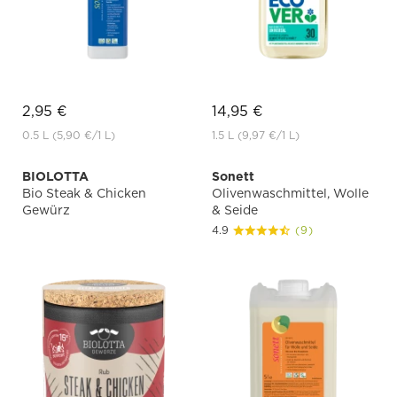
2,95 €
14,95 €
0.5 L
(5,90 €
/1 L)
1.5 L
(9,97 €
/1 L)
BIOLOTTA
Sonett
Bio Steak & Chicken
Olivenwaschmittel, Wolle
Gewürz
& Seide
4.9
(9)