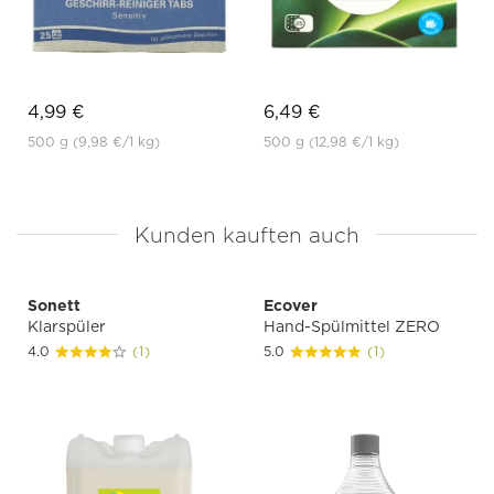
4,99 €
6,49 €
500 g
(9,98 €
/1 kg)
500 g
(12,98 €
/1 kg)
Kunden kauften auch
Sonett
Ecover
Klarspüler
Hand-Spülmittel ZERO
4.0
(1)
5.0
(1)