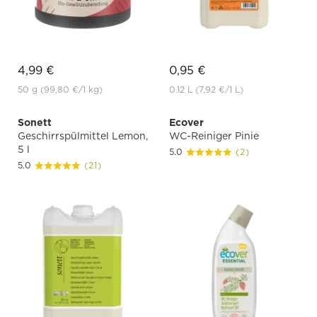
4,99 €
0,95 €
50 g
(99,80 €
/1 kg)
0.12 L
(7,92 €
/1 L)
Sonett
Ecover
Geschirrspülmittel Lemon,
WC-Reiniger Pinie
5 l
5.0
(2)
5.0
(21)