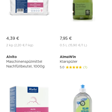
4,39 €
7,95 €
2 kg
(2,20 €
/1 kg)
0.5 L
(15,90 €
/1 L)
Alvito
AlmaWin
Maschinenspülmittel
Klarspüler
Nachfüllbeutel, 1000g
5.0
(1)