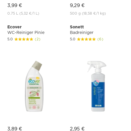
3,99 €
9,29 €
0.75 L
(5,32 €
/1 L)
500 g
(18,58 €
/1 kg)
Ecover
Sonett
WC-Reiniger Pinie
Badreiniger
5.0
(2)
5.0
(6)
3,89 €
2,95 €