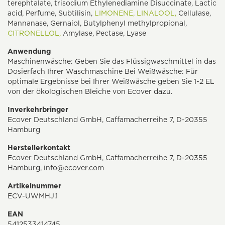
terephtalate, trisodium Ethylenediamine Disuccinate, Lactic
acid, Perfume, Subtilisin,
LIMONENE,
LINALOOL,
Cellulase,
Mannanase, Gernaiol, Butylphenyl methylpropional,
CITRONELLOL,
Amylase, Pectase, Lyase
Anwendung
Maschinenwäsche: Geben Sie das Flüssigwaschmittel in das
Dosierfach Ihrer Waschmaschine Bei Weißwäsche: Für
optimale Ergebnisse bei Ihrer Weißwäsche geben Sie 1-2 EL
von der ökologischen Bleiche von Ecover dazu.
Inverkehrbringer
Ecover Deutschland GmbH, Caffamacherreihe 7, D-20355
Hamburg
Herstellerkontakt
Ecover Deutschland GmbH, Caffamacherreihe 7, D-20355
Hamburg,
info@ecover.com
Artikelnummer
ECV-UWMHJ.1
EAN
5412533414745