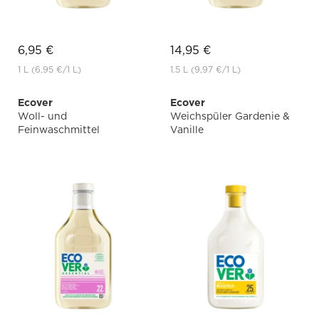
6,95 €
14,95 €
1 L
(6,95 €
/1 L)
1.5 L
(9,97 €
/1 L)
Ecover
Ecover
Woll- und
Weichspüler Gardenie &
Feinwaschmittel
Vanille