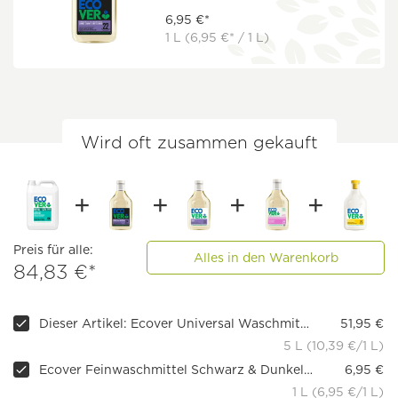
6,95 €*
1 L
(6,95 €* / 1 L)
Wird oft zusammen gekauft
Preis für alle:
Alles in den Warenkorb
84,83 €*
Dieser Artikel: Ecover Universal Waschmittel Hibiskus & Jasmin
51,95 €
5 L (10,39 €/1 L)
Ecover Feinwaschmittel Schwarz & Dunkel Limette & Lotus
6,95 €
1 L (6,95 €/1 L)