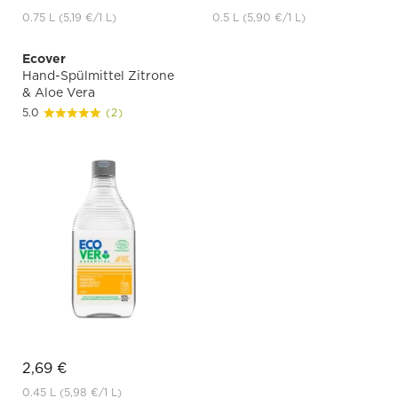
0.75 L
(5,19 €
/1 L)
0.5 L
(5,90 €
/1 L)
Ecover
Hand-Spülmittel Zitrone
& Aloe Vera
5.0
(2)
2,69 €
0.45 L
(5,98 €
/1 L)