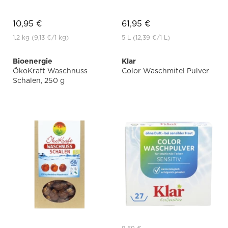
10,95 €
61,95 €
1.2 kg
(9,13 €
/1 kg)
5 L
(12,39 €
/1 L)
Bioenergie
Klar
ÖkoKraft Waschnuss
Color Waschmitel Pulver
Schalen, 250 g