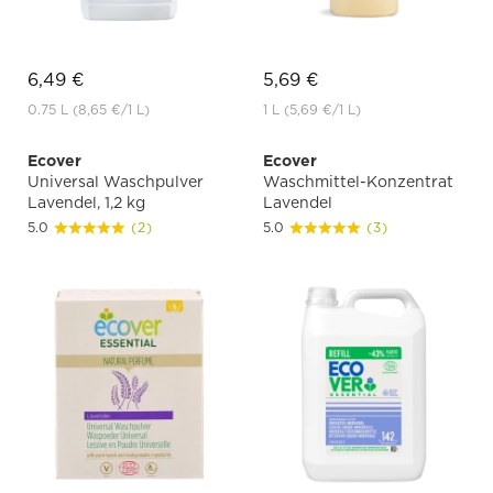
6,49 €
5,69 €
0.75 L
(8,65 €
/1 L)
1 L
(5,69 €
/1 L)
Ecover
Ecover
Universal Waschpulver
Waschmittel-Konzentrat
Lavendel, 1,2 kg
Lavendel
5.0
(2)
5.0
(3)