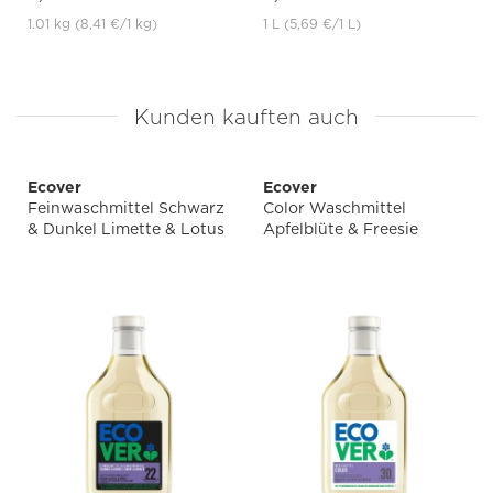
1.01 kg
(8,41 €
/1 kg)
1 L
(5,69 €
/1 L)
Kunden kauften auch
Ecover
Ecover
Feinwaschmittel Schwarz
Color Waschmittel
& Dunkel Limette & Lotus
Apfelblüte & Freesie