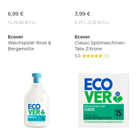
6,99 €
3,99 €
1 L
(6,99 €
/1 L)
0.75 L
(5,32 €
/1 L)
Ecover
Ecover
Weichspüler Rose &
Classic Spülmaschinen-
Bergamotte
Tabs Zitrone
5.0
(1)