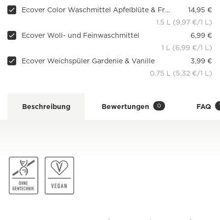
Ecover Color Waschmittel Apfelblüte & Freesie
14,95 €
1.5 L (9,97 €/1 L)
Ecover Woll- und Feinwaschmittel
6,99 €
1 L (6,99 €/1 L)
Ecover Weichspüler Gardenie & Vanille
3,99 €
0.75 L (5,32 €/1 L)
0
Beschreibung
Bewertungen
FAQ