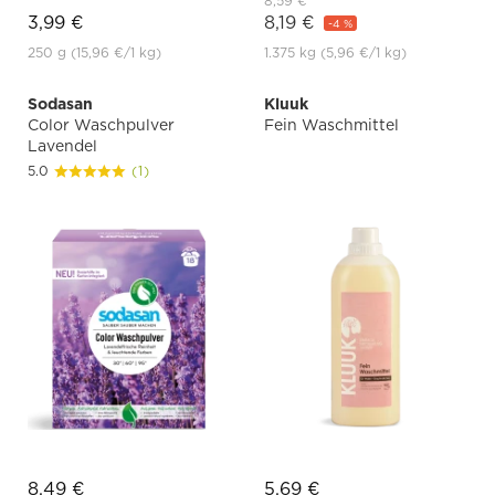
8,59 €
3,99 €
8,19 €
-4 %
250 g
(15,96 €
/1 kg)
1.375 kg
(5,96 €
/1 kg)
Sodasan
Kluuk
Color Waschpulver
Fein Waschmittel
Lavendel
5.0
(1)
8,49 €
5,69 €