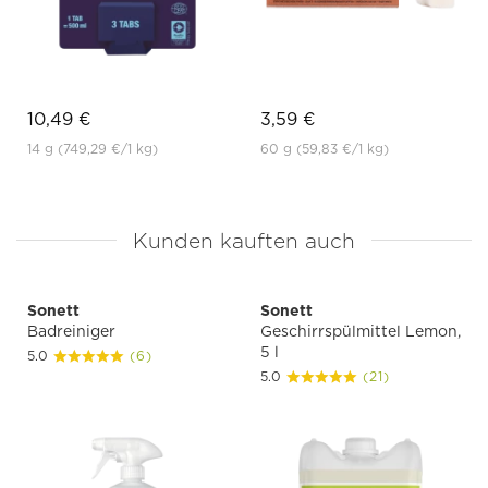
10,49 €
3,59 €
14 g
(749,29 €
/1 kg)
60 g
(59,83 €
/1 kg)
Kunden kauften auch
Sonett
Sonett
Badreiniger
Geschirrspülmittel Lemon,
5 l
5.0
(6)
5.0
(21)