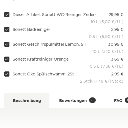
Dieser Artikel: Sonett WC-Reiniger Zeder-Citronella
29,95 €
10 L (3,00 €/1 L)
Sonett Badreiniger
2,95 €
0.5 L (5,90 €/1 L)
Sonett Geschirrspülmittel Lemon, 5 l
30,95 €
10 L (3,10 €/1 L)
Sonett Kraftreiniger Orange
3,69 €
0.5 L (7,38 €/1 L)
Sonett Öko Spülschwamm, 2St
2,95 €
2 Stck. (1,48 €/1 Stck.)
8
Beschreibung
Bewertungen
FAQ