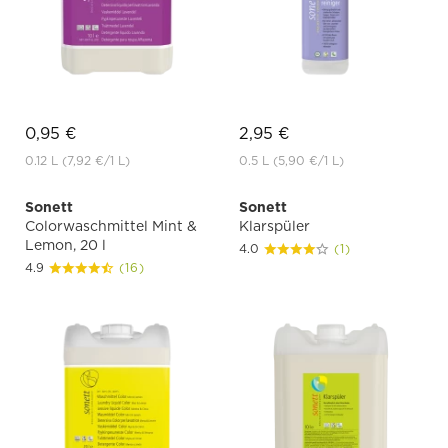
0,95 €
2,95 €
0.12 L
(7,92 €
/1 L)
0.5 L
(5,90 €
/1 L)
Sonett
Sonett
Colorwaschmittel Mint &
Klarspüler
Lemon, 20 l
4.0
(1)
4.9
(16)