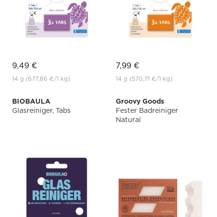
9,49 €
7,99 €
14 g
(677,86 €
/1 kg)
14 g
(570,71 €
/1 kg)
BIOBAULA
Groovy Goods
Glasreiniger, Tabs
Fester Badreiniger
Natural