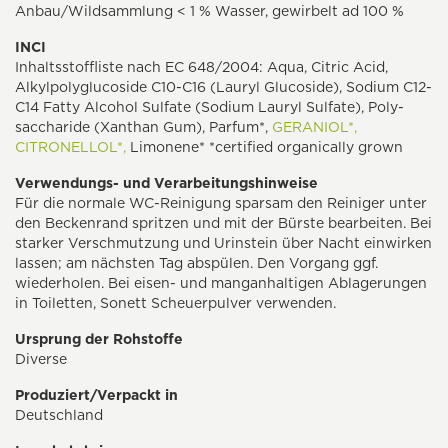
Anbau/Wildsammlung < 1 % Wasser, gewirbelt ad 100 %
INCI
Inhaltsstoffliste nach EC 648/2004: Aqua, Citric Acid,
Alkylpolyglucoside C10-C16 (Lauryl Glucoside), Sodium C12-
C14 Fatty Alcohol Sulfate (Sodium Lauryl Sulfate), Poly­
saccharide (Xanthan Gum), Parfum*,
GERANIOL*,
CITRONELLOL*,
Limonene* *certified organically grown
Verwendungs- und Verarbeitungshinweise
Für die normale WC-Reinigung sparsam den Reiniger unter
den Beckenrand spritzen und mit der Bürste bearbeiten. Bei
starker Verschmutzung und Urinstein über Nacht einwirken
lassen; am nächsten Tag abspülen. Den Vorgang ggf.
wiederholen. Bei eisen- und manganhaltigen Ablagerungen
in Toiletten, Sonett Scheuerpulver verwenden.
Ursprung der Rohstoffe
Diverse
Produziert/Verpackt in
Deutschland