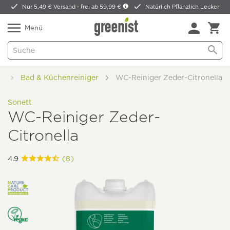
Nur 5,49 € Versand -
frei ab 59,99 €
Natürlich Pflanzlich Lecker
Menü
n
Bad & Küchenreiniger
WC-Reiniger Zeder-Citronella
Sonett
WC-Reiniger Zeder-
Citronella
4.9
(8)