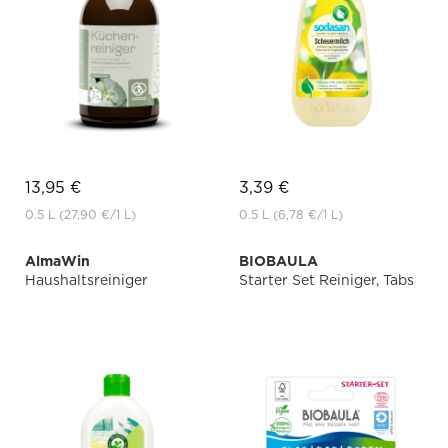
13,95 €
3,39 €
0.5 L
(27,90 €
/1 L)
0.5 L
(6,78 €
/1 L)
AlmaWin
BIOBAULA
Haushaltsreiniger
Starter Set Reiniger, Tabs