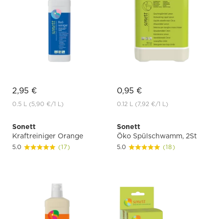
2,95 €
0,95 €
0.5 L
(5,90 €
/1 L)
0.12 L
(7,92 €
/1 L)
Sonett
Sonett
Kraftreiniger Orange
Öko Spülschwamm, 2St
5.0
(17)
5.0
(18)