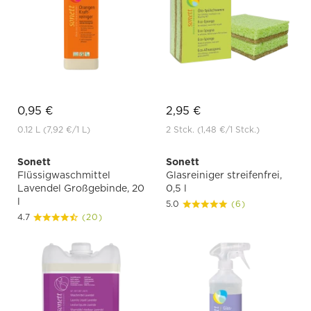
0,95 €
2,95 €
0.12 L
(7,92 €
/1 L)
2 Stck.
(1,48 €
/1 Stck.)
Sonett
Sonett
Flüssigwaschmittel
Glasreiniger streifenfrei,
Lavendel Großgebinde, 20
0,5 l
l
5.0
(6)
4.7
(20)