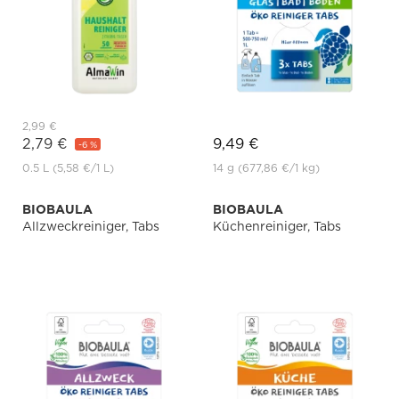
2,99 €
2,79 €
9,49 €
-6 %
0.5 L
(5,58 €
/1 L)
14 g
(677,86 €
/1 kg)
BIOBAULA
BIOBAULA
Allzweckreiniger, Tabs
Küchenreiniger, Tabs