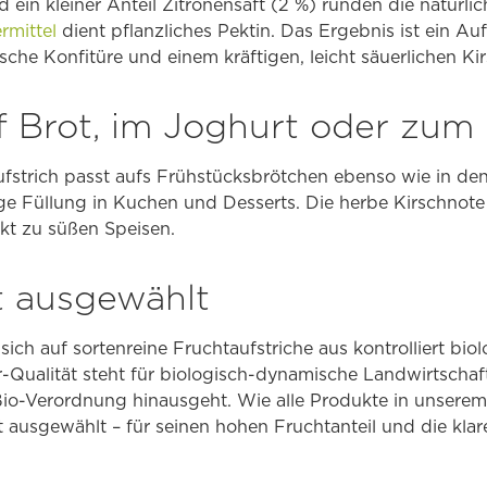
ein kleiner Anteil Zitronensaft (2 %) runden die natürlic
ermittel
dient pflanzliches Pektin. Das Ergebnis ist ein Auf
ische Konfitüre und einem kräftigen, leicht säuerlichen K
uf Brot, im Joghurt oder zu
fstrich passt aufs Frühstücksbrötchen ebenso wie in den
ige Füllung in Kuchen und Desserts. Die herbe Kirschnote
kt zu süßen Speisen.
t ausgewählt
ich auf sortenreine Fruchtaufstriche aus kontrolliert b
r-Qualität steht für biologisch-dynamische Landwirtschaft
o-Verordnung hinausgeht. Wie alle Produkte in unserem
 ausgewählt – für seinen hohen Fruchtanteil und die klare