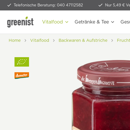
Telefonische Beratung: 040 47112582
Nur 5,49 € V
Vitalfood
Getränke & Tee
Ges
Home
Vitalfood
Backwaren & Aufstriche
Fruch