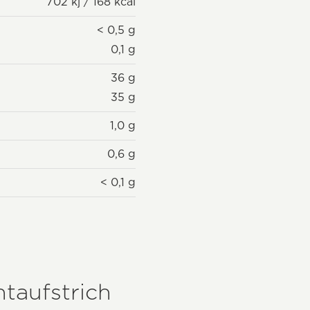
702 kj / 168 kcal
< 0,5 g
0,1 g
36 g
35 g
1,0 g
0,6 g
< 0,1 g
taufstrich