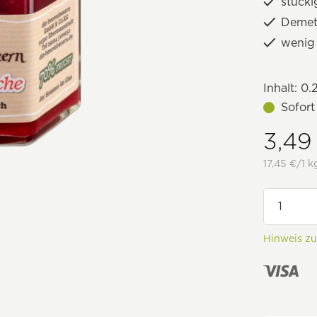
stücki
Demet
wenig 
Inhalt:
0.
Sofort
3,49
17,45 €/1 k
Hinweis z