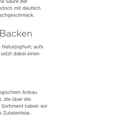
he Säure der
strich mit deutlich
irschgeschmack.
m Backen
 Naturjoghurt, aufs
 setzt dabei einen
iologischem Anbau
, die über die
 Sortiment haben wir
 Zutatenliste.