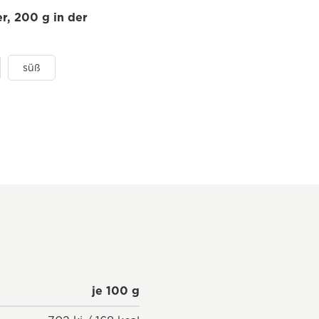
r, 200 g in der
süß
je 100 g