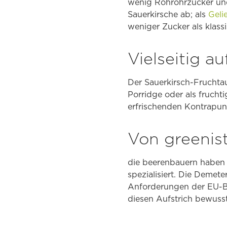
wenig Rohrohrzucker und 
Sauerkirsche ab; als
Geli
weniger Zucker als klass
Vielseitig a
Der Sauerkirsch-Fruchtau
Porridge oder als frucht
erfrischenden Kontrapun
Von greenis
die beerenbauern haben s
spezialisiert. Die Demete
Anforderungen der EU-Bi
diesen Aufstrich bewusst