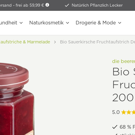
ersand -
frei ab 59,99 €
Natürlich Pflanzlich Lecker
undheit
Naturkosmetik
Drogerie & Mode
taufstriche & Marmelade
Bio Sauerkirsche Fruchtaufstrich D
die beer
Bio 
Fruc
200
5.0
68 % F