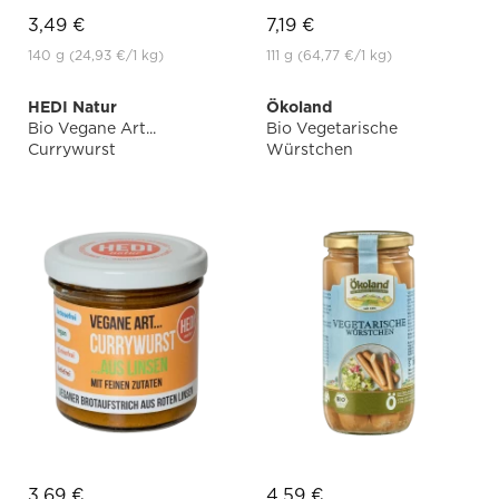
3,49 €
7,19 €
140 g
(24,93 €
/1 kg)
111 g
(64,77 €
/1 kg)
HEDI Natur
Ökoland
Bio Vegane Art...
Bio Vegetarische
Currywurst
Würstchen
3,69 €
4,59 €