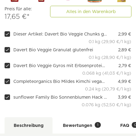
Preis für alle:
Alles in den Warenkorb
17,65 €*
Dieser Artikel: Davert Bio Veggie Chunks glutenfrei
2,99 €
0.1 kg (29,90 €/1 kg)
Davert Bio Veggie Granulat glutenfrei
2,89 €
0.1 kg (28,90 €/1 kg)
Davert Bio Veggie Gyros mit Erbsenprotein 68g
2,79 €
0.068 kg (41,03 €/1 kg)
Completeorganics Bio Mildes Kimchi vegan fermentiert, 240 g
4,99 €
0.24 kg (20,79 €/1 kg)
sunflower Family Bio Sonnenblumen Hack Pur
3,99 €
0.076 kg (52,50 €/1 kg)
1
Beschreibung
Bewertungen
FAQ