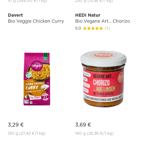
10 g
(249,00 €
/1 kg)
250 g
(13,56 €
/1 kg)
Davert
HEDI Natur
Bio Veggie Chicken Curry
Bio Vegane Art... Chorizo
5.0
(1)
3,29 €
3,69 €
120 g
(27,42 €
/1 kg)
140 g
(26,36 €
/1 kg)