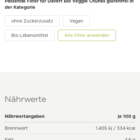
Passende Filter für Davert Bio Veggie Chunks glutenfrei in
der Kategorie
ohne Zuckerzusatz
Vegan
Bio Lebensmittel
Alle Filter anwenden
Nährwerte
Nährwertangaben
je 100 g
Brennwert
1.405 kj / 334 kcal
Fett
4,6 g