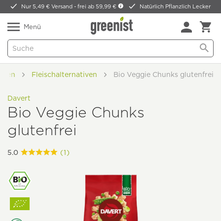
Nur 5,49 € Versand -
frei ab 59,99 €
Natürlich Pflanzlich Lecker
Menü
erven
Fleischalternativen
Bio Veggie Chunks glutenfrei
Davert
Bio Veggie Chunks
glutenfrei
5.0
(1)