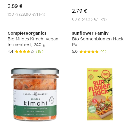
2,89 €
2,79 €
100 g
(28,90 €
/1 kg)
68 g
(41,03 €
/1 kg)
Completeorganics
sunflower Family
Bio Mildes Kimchi vegan
Bio Sonnenblumen Hack
fermentiert, 240 g
Pur
4.4
(19)
5.0
(4)