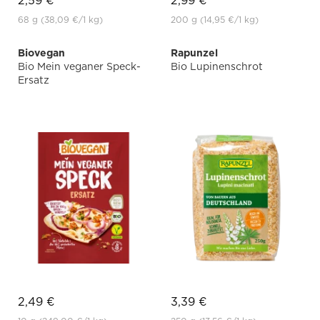
2,59 €
2,99 €
68 g
(38,09 €
/1 kg)
200 g
(14,95 €
/1 kg)
Biovegan
Rapunzel
Bio Mein veganer Speck-
Bio Lupinenschrot
Ersatz
2,49 €
3,39 €