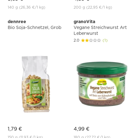
140 g
(26,36 €
/1 kg)
200 g
(22,95 €
/1 kg)
dennree
granoVita
Bio Soja-Schnetzel, Grob
Vegane Streichwurst Art
Leberwurst
2.0
(1)
1,79 €
4,99 €
150 g
(11,93 €
/1 kg)
180 g
(27,72 €
/1 kg)