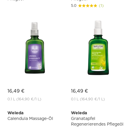
5.0
(1)
16,49 €
16,49 €
0.1 L
(164,90 €
/1 L)
0.1 L
(164,90 €
/1 L)
Weleda
Weleda
Calendula Massage-Öl
Granatapfel
Regenerierendes Pflegeöl