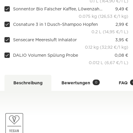
0.1 L (164,90 €/1 L)
Sonnentor Bio Falscher Kaffee, Löwenzahnwurzel geröstet, 75g
9,49 €
0.075 kg (126,53 €/1 kg)
Cosnature 3 in 1 Dusch-Shampoo Hopfen
2,99 €
0.2 L (14,95 €/1 L)
Sensecare Meeresluft Inhalator
3,95 €
0.12 kg (32,92 €/1 kg)
DALIO Volumen Spülung Probe
0,08 €
0.012 L (6,67 €/1 L)
0
Beschreibung
Bewertungen
FAQ