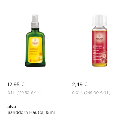
12,95 €
2,49 €
0.1 L
(129,50 €
/1 L)
0.01 L
(249,00 €
/1 L)
alva
Sanddorn Hautöl, 15ml