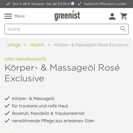
Nur 5,49 € Versand -
frei ab 59,99 €
Natürlich Pflanzlich Lecker
Menü
rperpflege
Hautöl
Körper- & Massageöl Rosé Exclusive
CMD Naturkosmetik
Körper- & Massageöl Rosé
Exclusive
Körper- & Massageöl
für trockene und reife Haut
Rosenöl, Mandelöl & Traubenkernöl
verwöhnende Pflege aus erlesenen Ölen