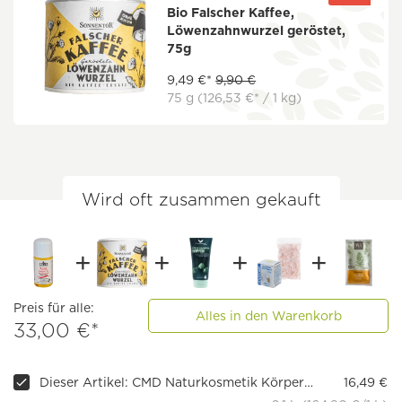
Bio Falscher Kaffee,
Löwenzahnwurzel geröstet,
75g
9,49 €*
9,90 €
75 g
(126,53 €* / 1 kg)
Wird oft zusammen gekauft
Preis für alle:
Alles in den Warenkorb
33,00 €*
Dieser Artikel: CMD Naturkosmetik Körper- & Massageöl Rosé Exclusive
16,49 €