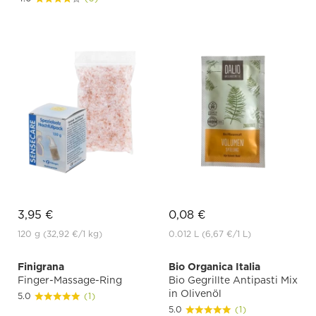
3,95 €
0,08 €
120 g
(32,92 €
/1 kg)
0.012 L
(6,67 €
/1 L)
Finigrana
Bio Organica Italia
Finger-Massage-Ring
Bio Gegrillte Antipasti Mix
in Olivenöl
5.0
(1)
5.0
(1)