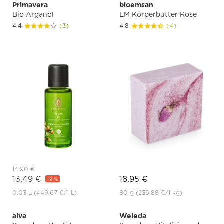
Primavera
bioemsan
Bio Arganöl
EM Körperbutter Rose
4.4
(3)
4.8
(4)
14,90 €
13,49 €
18,95 €
-9 %
0.03 L
(449,67 €
/1 L)
80 g
(236,88 €
/1 kg)
alva
Weleda