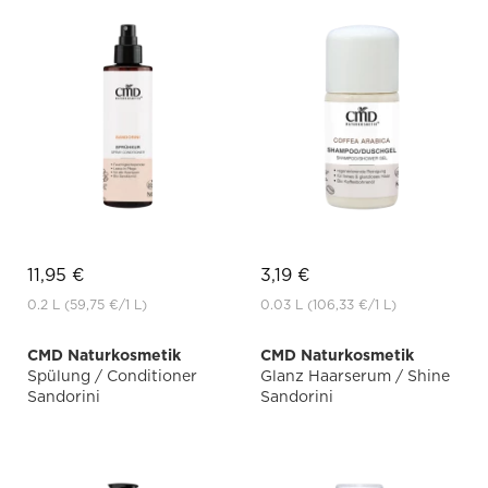
11,95 €
3,19 €
0.2 L
(59,75 €
/1 L)
0.03 L
(106,33 €
/1 L)
CMD Naturkosmetik
CMD Naturkosmetik
Spülung / Conditioner
Glanz Haarserum / Shine
Sandorini
Sandorini