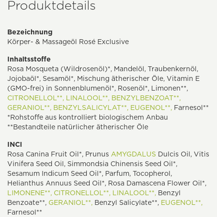
Produktdetails
Bezeichnung
Körper- & Massageöl Rosé Exclusive
Inhaltsstoffe
Rosa Mosqueta (Wildrosenöl)*, Mandelöl, Traubenkernöl,
Jojobaöl*, Sesamöl*, Mischung ätherischer Öle, Vitamin E
(GMO-frei) in Sonnenblumenöl*, Rosenöl*, Limonen**,
CITRONELLOL**,
LINALOOL**,
BENZYLBENZOAT**,
GERANIOL**,
BENZYLSALICYLAT**,
EUGENOL**,
Farnesol**
*Rohstoffe aus kontrolliert biologischem Anbau
**Bestandteile natürlicher ätherischer Öle
INCI
Rosa Canina Fruit Oil*, Prunus
AMYGDALUS
Dulcis Oil, Vitis
Vinifera Seed Oil, Simmondsia Chinensis Seed Oil*,
Sesamum Indicum Seed Oil*, Parfum, Tocopherol,
Helianthus Annuus Seed Oil*, Rosa Damascena Flower Oil*,
LIMONENE**,
CITRONELLOL**,
LINALOOL**,
Benzyl
Benzoate**,
GERANIOL**,
Benzyl Salicylate**,
EUGENOL**,
Farnesol**