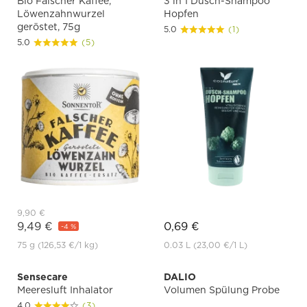
Bio Falscher Kaffee,
3 in 1 Dusch-Shampoo
Löwenzahnwurzel
Hopfen
geröstet, 75g
5.0
(1)
5.0
(5)
9,90 €
9,49 €
0,69 €
-4 %
75 g
(126,53 €
/1 kg)
0.03 L
(23,00 €
/1 L)
Sensecare
DALIO
Meeresluft Inhalator
Volumen Spülung Probe
4.0
(3)