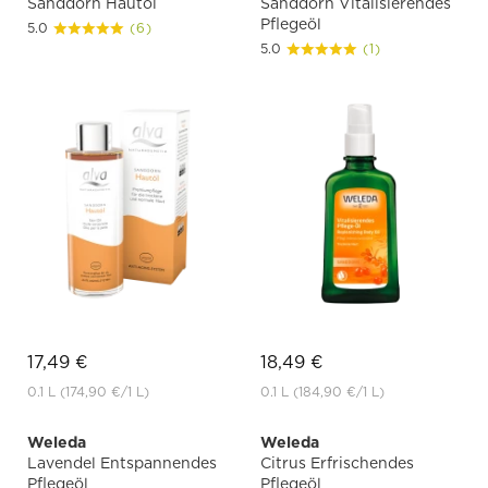
Sanddorn Hautöl
Sanddorn Vitalisierendes
Pflegeöl
5.0
(6)
5.0
(1)
17,49 €
18,49 €
0.1 L
(174,90 €
/1 L)
0.1 L
(184,90 €
/1 L)
Weleda
Weleda
Lavendel Entspannendes
Citrus Erfrischendes
Pflegeöl
Pflegeöl