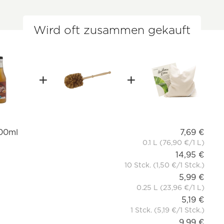
Wird oft zusammen gekauft
100ml
7,69 €
0.1 L (76,90 €/1 L)
14,95 €
10 Stck. (1,50 €/1 Stck.)
5,99 €
0.25 L (23,96 €/1 L)
5,19 €
1 Stck. (5,19 €/1 Stck.)
9,99 €