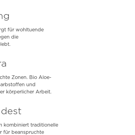
ng
rgt für wohltuende
egen die
lebt.
ra
chte Zonen. Bio Aloe-
 Farbstoffen und
r körperlicher Arbeit.
ndest
kombiniert traditionelle
bar für beanspruchte