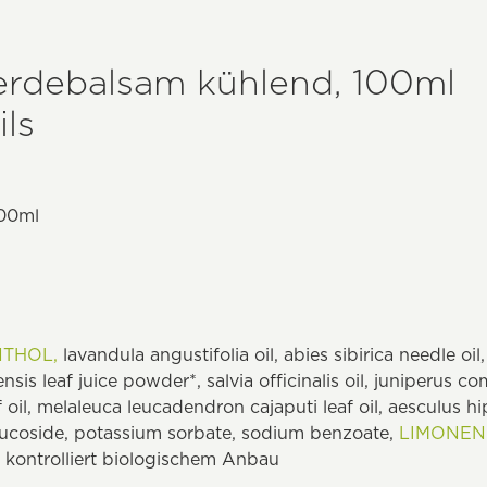
erdebalsam kühlend, 100ml
ls
100ml
THOL,
lavandula angustifolia oil, abies sibirica needle oil,
sis leaf juice powder*, salvia officinalis oil, juniperus com
af oil, melaleuca leucadendron cajaputi leaf oil, aesculus
glucoside, potassium sorbate, sodium benzoate,
LIMONEN
 kontrolliert biologischem Anbau