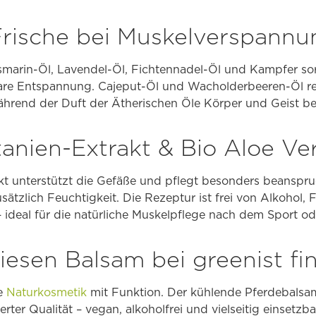
rische bei Muskelverspannu
marin-Öl, Lavendel-Öl, Fichtennadel-Öl und Kampfer so
are Entspannung. Cajeput-Öl und Wacholderbeeren-Öl r
hrend der Duft der Ätherischen Öle Körper und Geist be
anien-Extrakt & Bio Aloe Ve
kt unterstützt die Gefäße und pflegt besonders beanspru
sätzlich Feuchtigkeit. Die Rezeptur ist frei von Alkohol,
 ideal für die natürliche Muskelpflege nach dem Sport ode
esen Balsam bei greenist fi
he
Naturkosmetik
mit Funktion. Der kühlende Pferdebalsam 
ierter Qualität – vegan, alkoholfrei und vielseitig einsetz