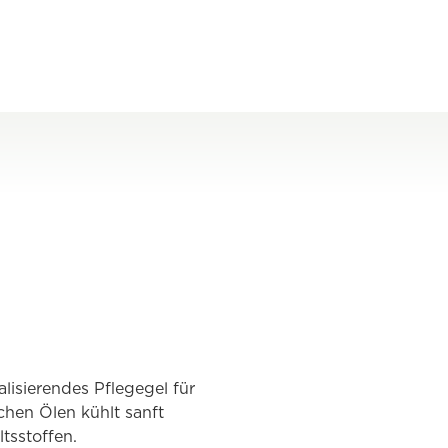
talisierendes Pflegegel für
chen Ölen kühlt sanft
tsstoffen.