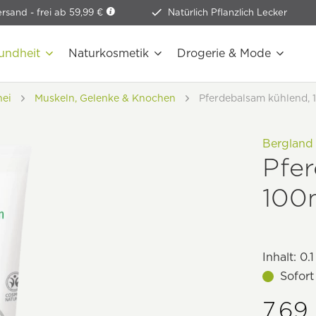
ersand -
frei ab 59,99 €
Natürlich Pflanzlich Lecker
undheit
Naturkosmetik
Drogerie & Mode
nei
Muskeln, Gelenke & Knochen
Pferdebalsam kühlend, 
Bergland
Pfe
100
Inhalt:
0.1
Sofort
7,69