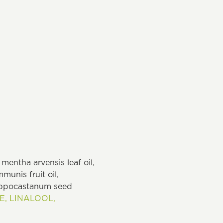
 mentha arvensis leaf oil,
munis fruit oil,
 hippocastanum seed
E,
LINALOOL,