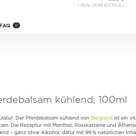
1 Stck. (9,99 €/1 Stck.)
FAQ
0
erdebalsam kühlend, 100ml
kulatur: Der Pferdebalsam kühlend von
Bergland
ist ein vi
en. Die Rezeptur mit Menthol, Rosskastanie und Ätheris
end – ganz ohne Alkohol, dafür mit 99 % natürlichen Inhal