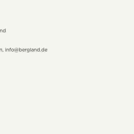
and
en,
info@bergland.de