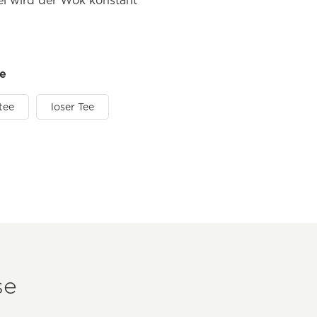
ei wird der Wok konstant
ie
tee
loser Tee
se