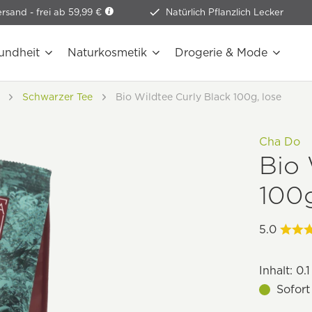
ersand -
frei ab 59,99 €
Natürlich Pflanzlich Lecker
undheit
Naturkosmetik
Drogerie & Mode
Schwarzer Tee
Bio Wildtee Curly Black 100g, lose
Cha Do
Bio 
100g
5.0
Inhalt:
0.1
Sofort