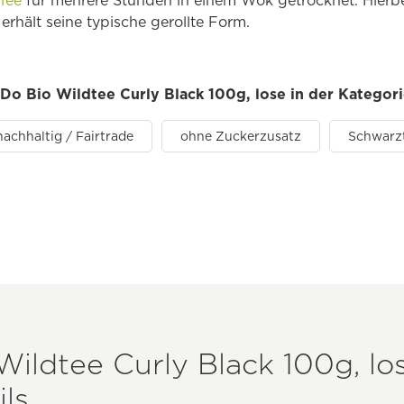
Tee
für mehrere Stunden in einem Wok getrocknet. Hierb
rhält seine typische gerollte Form.
 Do Bio Wildtee Curly Black 100g, lose in der Kategor
nachhaltig / Fairtrade
ohne Zuckerzusatz
Schwarz
ildtee Curly Black 100g, lo
ls