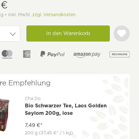
 €
kg • inkl. MwSt.
zzgl. Versandkosten
In den Warenkorb
re Empfehlung
Cha Do
Bio Schwarzer Tee, Laos Golden
Seylom 200g, lose
7,49 €*
200 g
(37,45 €* / 1 kg)