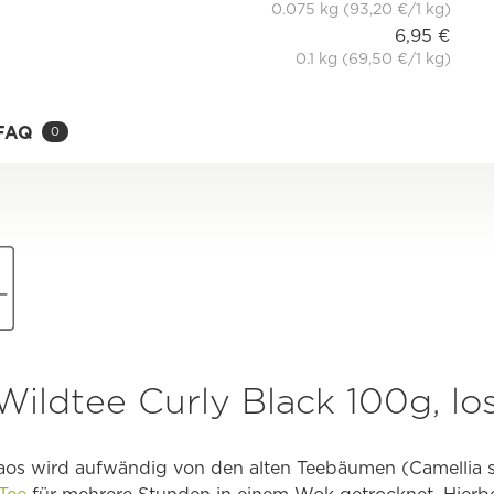
0.075 kg (93,20 €/1 kg)
6,95 €
0.1 kg (69,50 €/1 kg)
FAQ
0
ildtee Curly Black 100g, lo
aos wird aufwändig von den alten Teebäumen (Camellia s