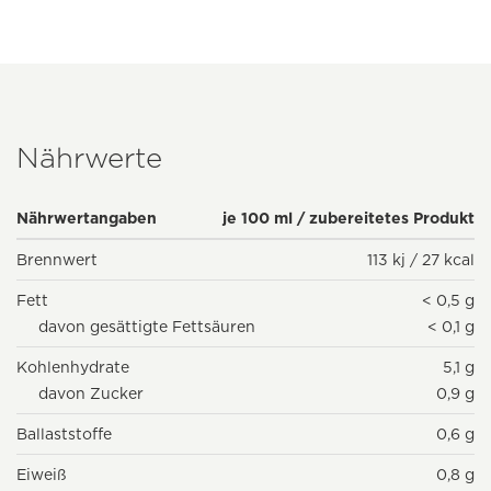
Nährwerte
Nährwertangaben
je 100 ml / zubereitetes Produkt
Brennwert
113 kj / 27 kcal
Fett
< 0,5 g
davon gesättigte Fettsäuren
< 0,1 g
Kohlenhydrate
5,1 g
davon Zucker
0,9 g
Ballaststoffe
0,6 g
Eiweiß
0,8 g