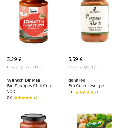
3,29 €
3,59 €
0.375 L
(8,77 €
/1 L)
0.33 L
(10,88 €
/1 L)
Wünsch Dir Mahl
dennree
Bio Feuriges Chili Con
Bio Gemüsesuppe
Soja
5.0
(1)
5.0
(2)