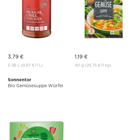
3,79 €
1,19 €
0.38 L
(9,97 €
/1 L)
40 g
(29,75 €
/1 kg)
Sonnentor
Bio Gemüsesuppe Würfel