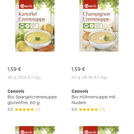
1,59 €
1,59 €
48 g
(33,13 €
/1 kg)
60 g
(26,50 €
/1 kg)
Cenovis
Cenovis
Bio Spargelcremesuppe
Bio Hühnersuppe mit
glutenfrei, 60 g
Nudeln
5.0
(1)
5.0
(3)