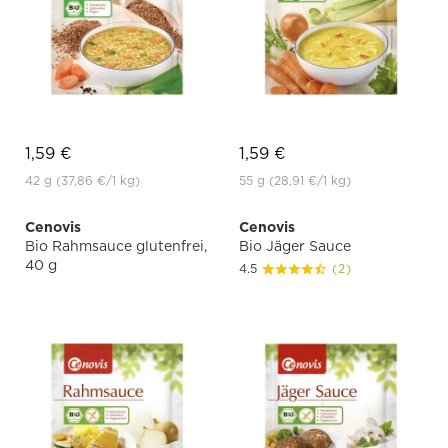
1,59 €
1,59 €
42 g
(37,86 €
/1 kg)
55 g
(28,91 €
/1 kg)
Cenovis
Cenovis
Bio Rahmsauce glutenfrei,
Bio Jäger Sauce
40 g
4.5
(2)