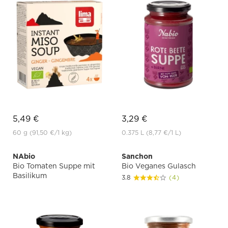
5,49 €
3,29 €
60 g
(91,50 €
/1 kg)
0.375 L
(8,77 €
/1 L)
NAbio
Sanchon
Bio Tomaten Suppe mit
Bio Veganes Gulasch
Basilikum
3.8
(4)