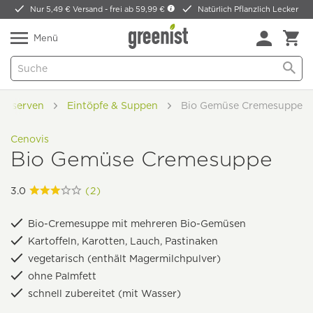
Nur 5,49 € Versand -
frei ab 59,99 €
Natürlich Pflanzlich Lecker
Menü
Konserven
Eintöpfe & Suppen
Bio Gemüse Cremesuppe
Cenovis
Bio Gemüse Cremesuppe
3.0
(2)
Bio-Cremesuppe mit mehreren Bio-Gemüsen
Kartoffeln, Karotten, Lauch, Pastinaken
vegetarisch (enthält Magermilchpulver)
ohne Palmfett
schnell zubereitet (mit Wasser)