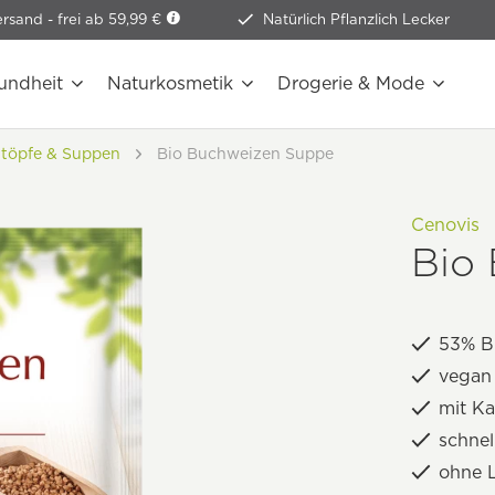
ersand -
frei ab 59,99 €
Natürlich Pflanzlich Lecker
undheit
Naturkosmetik
Drogerie & Mode
ntöpfe & Suppen
Bio Buchweizen Suppe
Cenovis
Bio
53% B
vegan
mit K
schnel
ohne 