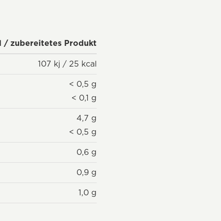
l / zubereitetes Produkt
107 kj / 25 kcal
< 0,5 g
< 0,1 g
4,7 g
< 0,5 g
0,6 g
0,9 g
1,0 g