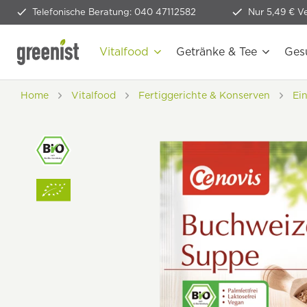
Telefonische Beratung: 040 47112582
Nur 5,49 € V
Vitalfood
Getränke & Tee
Ges
Home
Vitalfood
Fertiggerichte & Konserven
Ei