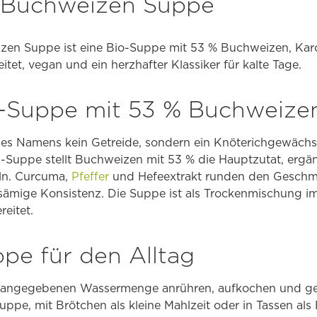
o Buchweizen Suppe
en Suppe ist eine Bio-Suppe mit 53 % Buchweizen, Kar
tet, vegan und ein herzhafter Klassiker für kalte Tage.
Suppe mit 53 % Buchweizen
ines Namens kein Getreide, sondern ein Knöterichgewächs
is-Suppe stellt Buchweizen mit 53 % die Hauptzutat, ergä
ln. Curcuma,
Pfeffer
und Hefeextrakt runden den Geschma
t sämige Konsistenz. Die Suppe ist als Trockenmischung i
eitet.
pe für den Alltag
er angegebenen Wassermenge anrühren, aufkochen und 
suppe, mit Brötchen als kleine Mahlzeit oder in Tassen als