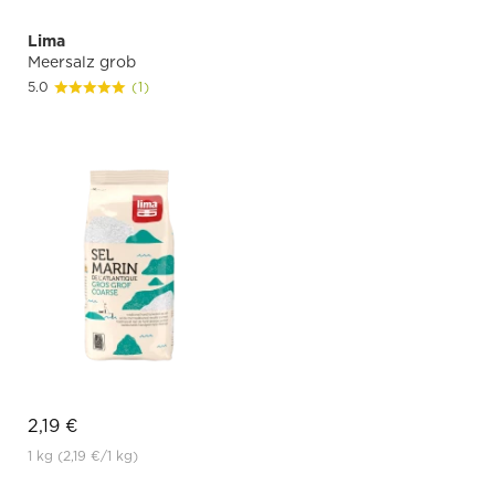
Lima
Meersalz grob
5.0
(1)
2,19 €
1 kg
(2,19 €
/1 kg)