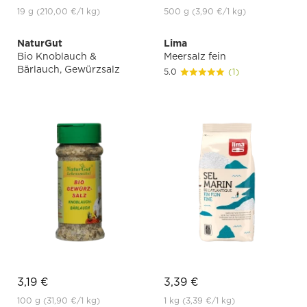
19 g
(210,00 €
/1 kg)
500 g
(3,90 €
/1 kg)
NaturGut
Lima
Bio Knoblauch &
Meersalz fein
Bärlauch, Gewürzsalz
5.0
(1)
3,19 €
3,39 €
100 g
(31,90 €
/1 kg)
1 kg
(3,39 €
/1 kg)