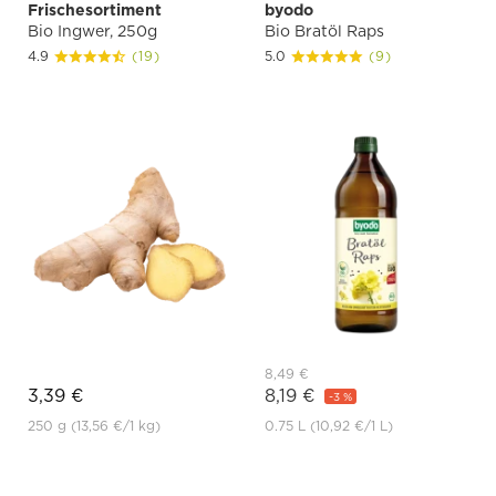
Frischesortiment
byodo
Bio Ingwer, 250g
Bio Bratöl Raps
4.9
(19)
5.0
(9)
8,49 €
3,39 €
8,19 €
-3 %
250 g
(13,56 €
/1 kg)
0.75 L
(10,92 €
/1 L)