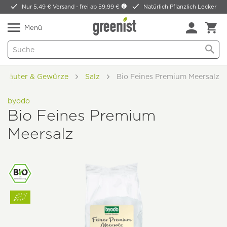
Nur 5,49 € Versand -
frei ab 59,99 €
Natürlich Pflanzlich Lecker
Menü
Kräuter & Gewürze
Salz
Bio Feines Premium Meersalz
byodo
Bio Feines Premium
Meersalz