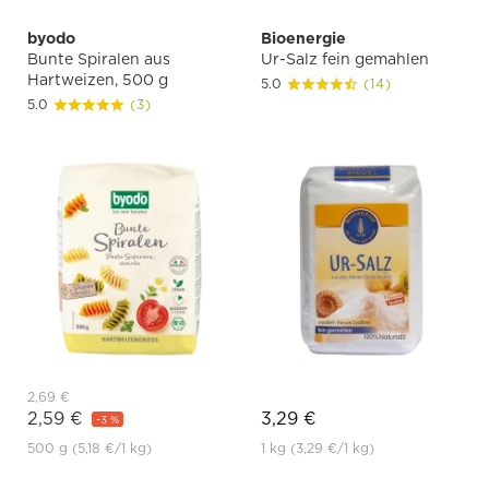
byodo
Bioenergie
Bunte Spiralen aus
Ur-Salz fein gemahlen
Hartweizen, 500 g
5.0
(14)
5.0
(3)
2,69 €
2,59 €
3,29 €
-3 %
500 g
(5,18 €
/1 kg)
1 kg
(3,29 €
/1 kg)