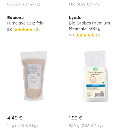
0.75 L
(16,47 €
/1 L)
1 kg
(4,29 €
/1 kg)
Eubiona
byodo
Himalaya Salz fein
Bio Grobes Premium
Meersalz, 500 g
5.0
(2)
5.0
(1)
4,49 €
1,99 €
1 kg
(4,49 €
/1 kg)
500 g
(3,98 €
/1 kg)