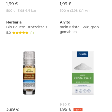
1,99 €
1,99 €
500 g
(3,98 €
/1 kg)
500 g
(3,98 €
/1 kg)
Herbaria
Alvito
Bio Bauern Brotzeitsalz
mein KristallSalz, grob
gemahlen
5.0
(1)
9,90 €
3,99 €
1,95 €
-80 %