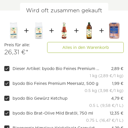
Wird oft zusammen gekauft
Preis für alle:
Alles in den Warenkorb
26,31 €*
Dieser Artikel: byodo Bio Feines Premium Meersalz
2,89 €
1 kg (2,89 €/1 kg)
byodo Bio Feines Premium Meersalz, 500 g
1,99 €
0.5 kg (3,98 €/1 kg)
byodo Bio Gewürz Ketchup
4,79 €
0.5 L (9,58 €/1 L)
byodo Bio Brat-Olive Mild Bratöl, 750 ml
12,35 €
0.75 L (16,47 €/1 L)