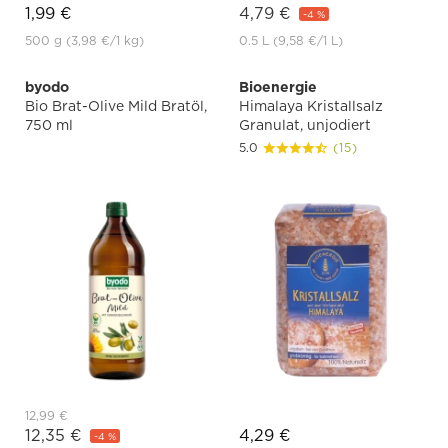
1,99 €
4,79 €
-4 %
500 g
(3,98 €
/1 kg)
0.5 L
(9,58 €
/1 L)
byodo
Bioenergie
Bio Brat-Olive Mild Bratöl,
Himalaya Kristallsalz
750 ml
Granulat, unjodiert
5.0
(15)
12,99 €
12,35 €
4,29 €
-4 %