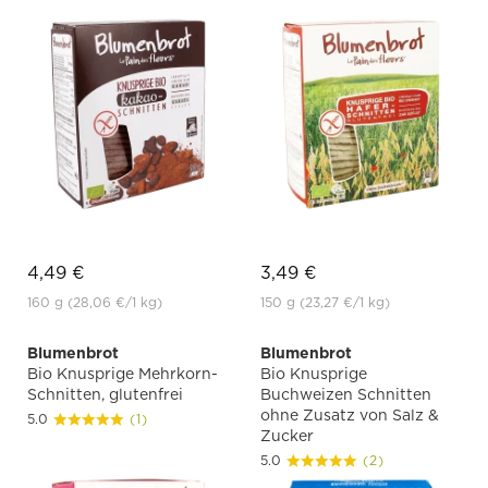
4,49 €
3,49 €
160 g
(28,06 €
/1 kg)
150 g
(23,27 €
/1 kg)
Blumenbrot
Blumenbrot
Bio Knusprige Mehrkorn-
Bio Knusprige
Schnitten, glutenfrei
Buchweizen Schnitten
ohne Zusatz von Salz &
5.0
(1)
Zucker
5.0
(2)