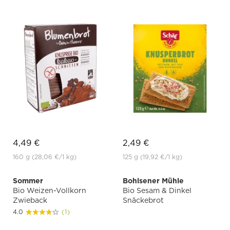
4,49 €
2,49 €
160 g
(28,06 €
/1 kg)
125 g
(19,92 €
/1 kg)
Sommer
Bohlsener Mühle
Bio Weizen-Vollkorn
Bio Sesam & Dinkel
Zwieback
Snäckebrot
4.0
(1)