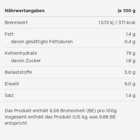
Nährwertangaben
je 100 g
Brennwert
1.572 kj / 371 kcal
Fett
1,4 g
davon gesättigte Fettsäuren
0,4 g
Kohlenhydrate
79 g
davon Zucker
1,8 g
Ballaststoffe
3,0 g
Eiweiß
9,0 g
Salz
1,4 g
Das Produkt enthält 6,58 Broteinheit (BE) pro 100g
Insgesamt enthält das Produkt 0,15 kg, was 9,88 BE
entspricht