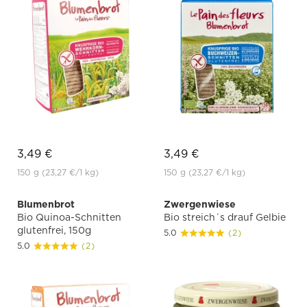
3,49 €
3,49 €
150 g
(23,27 €
/1 kg)
150 g
(23,27 €
/1 kg)
Blumenbrot
Zwergenwiese
Bio Quinoa-Schnitten
Bio streich´s drauf Gelbie
glutenfrei, 150g
5.0
(2)
5.0
(2)