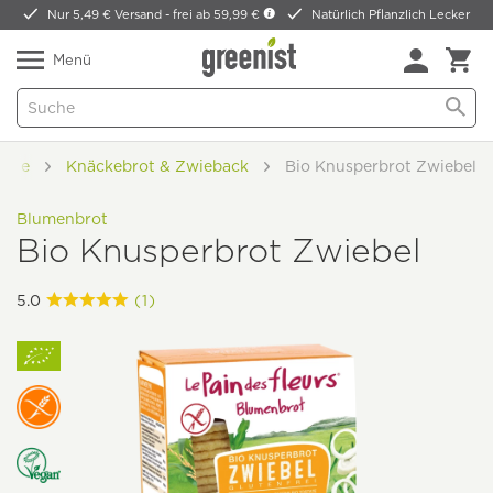
Nur 5,49 € Versand -
frei ab 59,99 €
Natürlich Pflanzlich Lecker
Menü
iche
Knäckebrot & Zwieback
Bio Knusperbrot Zwiebel
Blumenbrot
Bio Knusperbrot Zwiebel
5.0
(1)