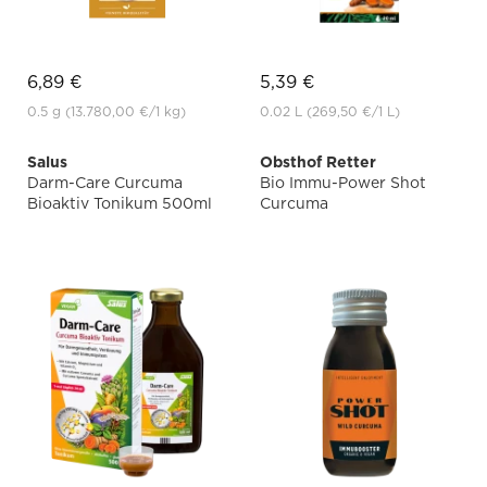
6,89 €
5,39 €
0.5 g
(13.780,00 €
/1 kg)
0.02 L
(269,50 €
/1 L)
Salus
Obsthof Retter
Darm-Care Curcuma
Bio Immu-Power Shot
Bioaktiv Tonikum 500ml
Curcuma