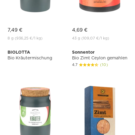
7,49 €
4,69 €
8 g
(936,25 €
/1 kg)
43 g
(109,07 €
/1 kg)
BIOLOTTA
Sonnentor
Bio Kräutermischung
Bio Zimt Ceylon gemahlen
4.7
(10)