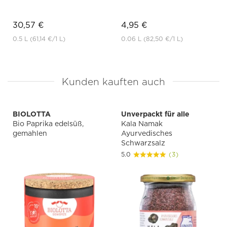
30,57 €
4,95 €
0.5 L
(61,14 €
/1 L)
0.06 L
(82,50 €
/1 L)
Kunden kauften auch
BIOLOTTA
Unverpackt für alle
Bio Paprika edelsüß,
Kala Namak
gemahlen
Ayurvedisches
Schwarzsalz
5.0
(3)