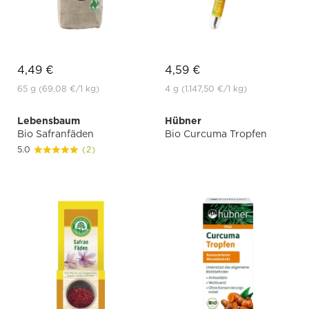
4,49 €
4,59 €
65 g
(69,08 €
/1 kg)
4 g
(1.147,50 €
/1 kg)
Lebensbaum
Hübner
Bio Safranfäden
Bio Curcuma Tropfen
5.0
(2)