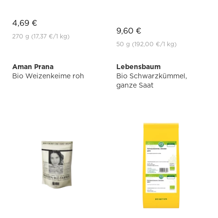
4,69 €
9,60 €
270 g
(17,37 €
/1 kg)
50 g
(192,00 €
/1 kg)
Aman Prana
Lebensbaum
Bio Weizenkeime roh
Bio Schwarzkümmel,
ganze Saat