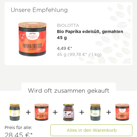
Unsere Empfehlung
BIOLOTTA
Bio Paprika edelsüß, gemahlen
45 g
4,49 €*
45 g
(99,78 €* / 1 kg)
Wird oft zusammen gekauft
Preis für alle:
Alles in den Warenkorb
28,45 €*