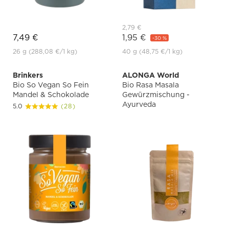
2,79 €
7,49 €
1,95 €
-30 %
26 g
(288,08 €
/1 kg)
40 g
(48,75 €
/1 kg)
Brinkers
ALONGA World
Bio So Vegan So Fein
Bio Rasa Masala
Mandel & Schokolade
Gewürzmischung -
Ayurveda
5.0
(28)