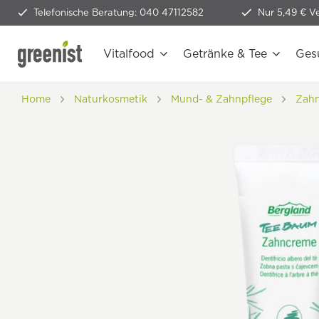
Telefonische Beratung: 040 47112582
Nur 5,49 € V
Vitalfood
Getränke & Tee
Ges
Home
Naturkosmetik
Mund- & Zahnpflege
Zahn