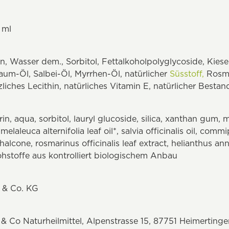
 ml
n, Wasser dem., Sorbitol, Fettalkoholpolyglycoside, Kiese
aum-Öl, Salbei-Öl, Myrrhen-Öl, natürlicher
Süsstoff,
Rosma
ches Lecithin, natürliches Vitamin E, natürlicher Bestand
in, aqua, sorbitol, lauryl glucoside, silica, xanthan gum, 
melaleuca alternifolia leaf oil*, salvia officinalis oil, comm
lcone, rosmarinus officinalis leaf extract, helianthus annu
hstoffe aus kontrolliert biologischem Anbau
 & Co. KG
Co Naturheilmittel, Alpenstrasse 15, 87751 Heimerting