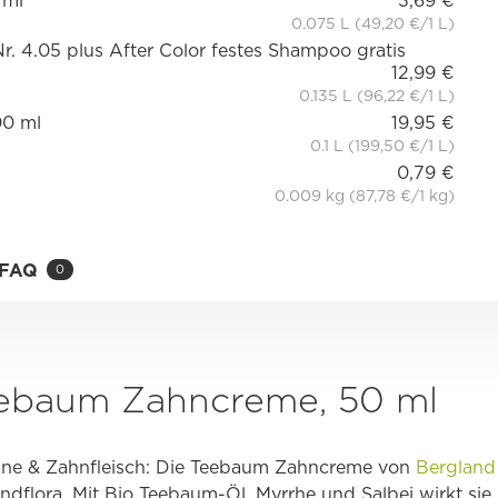
 ml
3,69 €
0.075 L (49,20 €/1 L)
. 4.05 plus After Color festes Shampoo gratis
12,99 €
0.135 L (96,22 €/1 L)
00 ml
19,95 €
0.1 L (199,50 €/1 L)
0,79 €
0.009 kg (87,78 €/1 kg)
FAQ
0
eebaum Zahncreme, 50 ml
ähne & Zahnfleisch: Die Teebaum Zahncreme von
Bergland
ndflora. Mit Bio Teebaum-Öl, Myrrhe und Salbei wirkt sie 