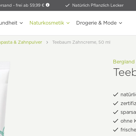
ersand -
frei ab 59,99 €
Natürlich Pflanzlich Lecker
undheit
Naturkosmetik
Drogerie & Mode
pasta & Zahnpulver
Teebaum Zahncreme, 50 ml
Bergland
Tee
natürl
zertif
spars
ohne 
frisch