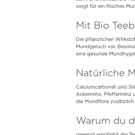
sorgt für ein frisches M
Mit Bio Tee
Die pflanzlichen Wirkst
Mundgeruch vor. Besonde
eine gesunde Mundhygien
Natürliche M
Calciumcarbonat und Sil
Ackerminz, Pfefferminz 
die Mundflora zusätzlich
Warum du di
greenist empfiehlt die T