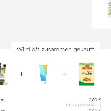
Wird oft zusammen gekauft
 ml
6,89 €
0.05 L (137,80 €/1 L)