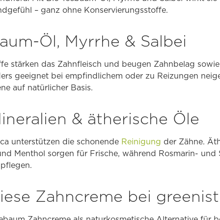
undgefühl – ganz ohne Konservierungsstoffe.
baum-Öl, Myrrhe & Salbei
offe stärken das Zahnfleisch und beugen Zahnbelag so
rs geeignet bei empfindlichem oder zu Reizungen neige
e auf natürlicher Basis.
ineralien & ätherische Öle
ica unterstützen die schonende
Reinigung
der Zähne. Äth
und Menthol sorgen für Frische, während Rosmarin- un
 pflegen.
ese Zahncreme bei greenist 
eebaum Zahncreme als naturkosmetische Alternative für 