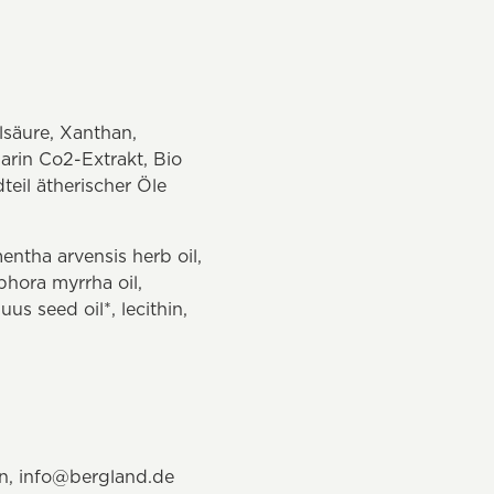
lsäure, Xanthan,
rin Co2-Extrakt, Bio
teil ätherischer Öle
mentha arvensis herb oil,
iphora myrrha oil,
us seed oil*, lecithin,
en,
info@bergland.de