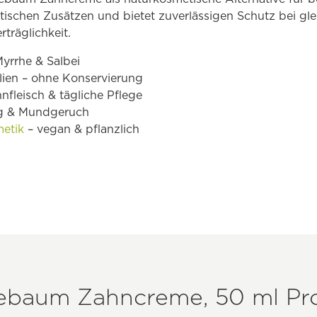
hetischen Zusätzen und bietet zuverlässigen Schutz bei g
träglichkeit.
yrrhe & Salbei
alien – ohne Konservierung
nfleisch & tägliche Pflege
ag & Mundgeruch
etik
– vegan & pflanzlich
ebaum Zahncreme, 50 ml Pro