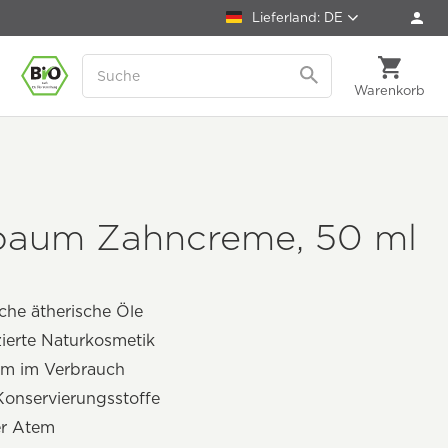
Lieferland: DE
Warenkorb
baum Zahncreme, 50 ml
iche ätherische Öle
izierte Naturkosmetik
am im Verbrauch
Konservierungsstoffe
er Atem