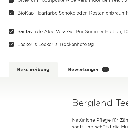
Urtekram Toothpaste Aloe Vera Fluoride Free, 75
BioKap Haarfarbe Schokoladen Kastanienbraun Nr
Santaverde Aloe Vera Gel Pur Summer Edition, 1
Lecker`s Lecker`s Trockenhefe 9g
Beschreibung
Bewertungen
0
Bergland T
Natürliche Pflege für Z
sanft und schützt die Mu