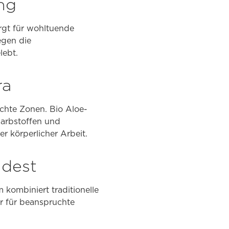
ng
rgt für wohltuende
egen die
lebt.
ra
chte Zonen. Bio Aloe-
 Farbstoffen und
r körperlicher Arbeit.
ndest
kombiniert traditionelle
bar für beanspruchte