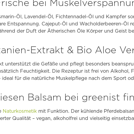
rische bei Muskelverspannu
marin-Öl, Lavendel-Öl, Fichtennadel-Öl und Kampfer so
are Entspannung. Cajeput-Öl und Wacholderbeeren-Öl r
hrend der Duft der Ätherischen Öle Körper und Geist be
anien-Extrakt & Bio Aloe Ve
kt unterstützt die Gefäße und pflegt besonders beanspru
sätzlich Feuchtigkeit. Die Rezeptur ist frei von Alkohol,
 ideal für die natürliche Muskelpflege nach dem Sport ode
esen Balsam bei greenist fi
he
Naturkosmetik
mit Funktion. Der kühlende Pferdebalsam 
ierter Qualität – vegan, alkoholfrei und vielseitig einsetz