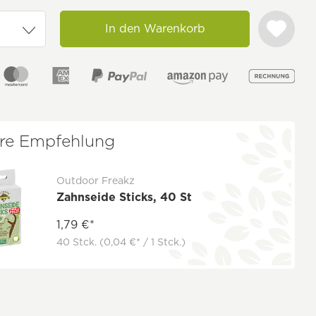
In den Warenkorb
re Empfehlung
Outdoor Freakz
Zahnseide Sticks, 40 St
1,79 €*
40 Stck.
(0,04 €* / 1 Stck.)