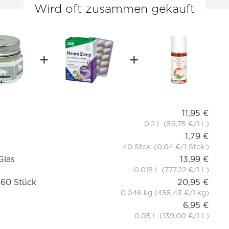
Wird oft zusammen gekauft
11,95 €
0.2 L (59,75 €/1 L)
1,79 €
40 Stck. (0,04 €/1 Stck.)
Glas
13,99 €
0.018 L (777,22 €/1 L)
 60 Stück
20,95 €
0.046 kg (455,43 €/1 kg)
6,95 €
0.05 L (139,00 €/1 L)