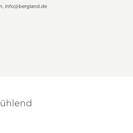
en,
info@bergland.de
kühlend