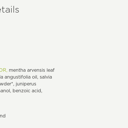
tails
OR,
mentha arvensis leaf
a angustifolia oil, salvia
owder*, juniperus
hanol, benzoic acid,
and