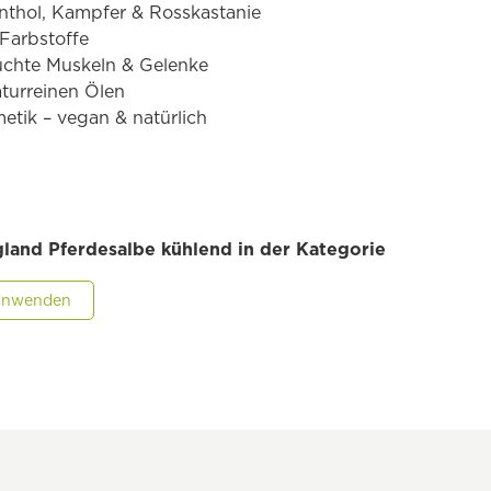
nthol, Kampfer & Rosskastanie
Farbstoffe
uchte Muskeln & Gelenke
turreinen Ölen
metik – vegan & natürlich
gland Pferdesalbe kühlend in der Kategorie
r anwenden