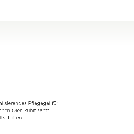
talisierendes Pflegegel für
chen Ölen kühlt sanft
tsstoffen.