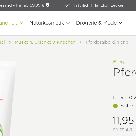
ersand -
frei ab 59,99 €
Natürlich Pflanzlich Lecker
undheit
Naturkosmetik
Drogerie & Mode
nei
Muskeln, Gelenke & Knochen
Pferdesalbe kühlend
Bergland
Pfe
Inhalt:
0.2
Sofort
11,95
59,75 €/1 L