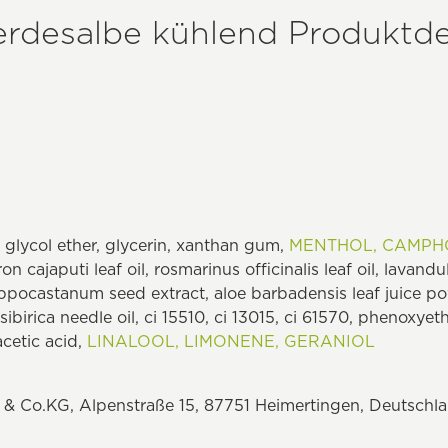
erdesalbe kühlend Produktde
 glycol ether, glycerin, xanthan gum,
MENTHOL,
CAMPH
 cajaputi leaf oil, rosmarinus officinalis leaf oil, lavandul
 hippocastanum seed extract, aloe barbadensis leaf juice p
sibirica needle oil, ci 15510, ci 13015, ci 61570, phenoxyet
cetic acid,
LINALOOL,
LIMONENE,
GERANIOL
 Co.KG, Alpenstraße 15, 87751 Heimertingen, Deutschl