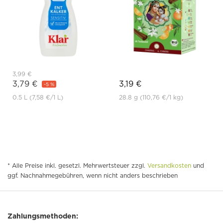
3,99 €
3,79 €
3,19 €
-5 %
0.5 L
(7,58 €
/1 L)
28.8 g
(110,76 €
/1 kg)
* Alle Preise inkl. gesetzl. Mehrwertsteuer zzgl.
Versandkosten
und
ggf. Nachnahmegebühren, wenn nicht anders beschrieben
Zahlungsmethoden: