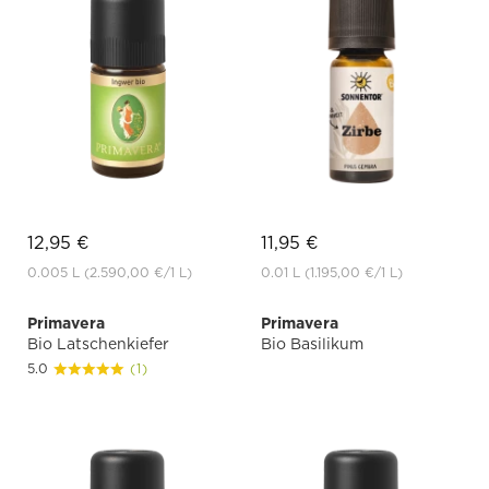
12,95 €
11,95 €
0.005 L
(2.590,00 €
/1 L)
0.01 L
(1.195,00 €
/1 L)
Primavera
Primavera
Bio Latschenkiefer
Bio Basilikum
5.0
(1)