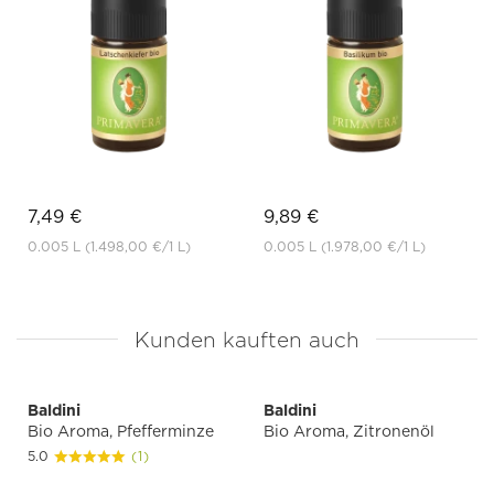
7,49 €
9,89 €
0.005 L
(1.498,00 €
/1 L)
0.005 L
(1.978,00 €
/1 L)
Kunden kauften auch
Baldini
Baldini
Bio Aroma, Pfefferminze
Bio Aroma, Zitronenöl
5.0
(1)