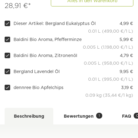
Alles in den Warenkorb
28,91 €*
Dieser Artikel: Bergland Eukalyptus Öl
4,99 €
0.01 L (499,00 €/1 L)
Baldini Bio Aroma, Pfefferminze
5,99 €
0.005 L (1.198,00 €/1 L)
Baldini Bio Aroma, Zitronenöl
4,79 €
0.005 L (958,00 €/1 L)
Bergland Lavendel Öl
9,95 €
0.01 L (995,00 €/1 L)
dennree Bio Apfelchips
3,19 €
0.09 kg (35,44 €/1 kg)
1
Beschreibung
Bewertungen
FAQ