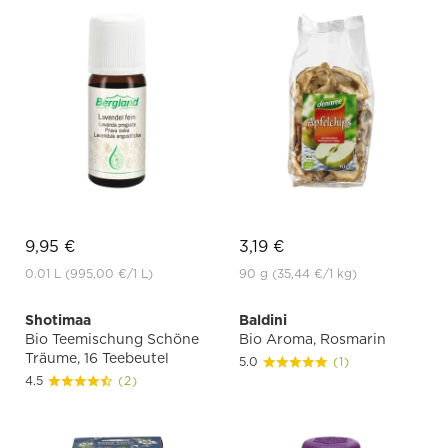
9,95 €
3,19 €
0.01 L
(995,00 €
/1 L)
90 g
(35,44 €
/1 kg)
Shotimaa
Baldini
Bio Teemischung Schöne
Bio Aroma, Rosmarin
Träume, 16 Teebeutel
5.0
(1)
4.5
(2)