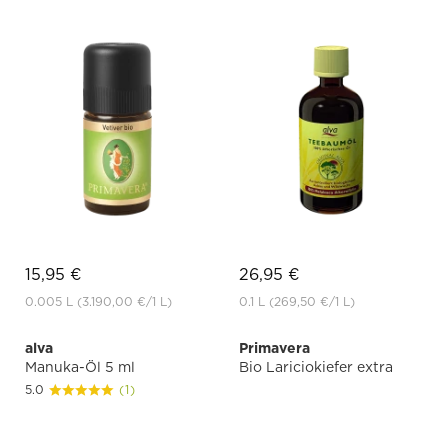
15,95 €
26,95 €
0.005 L
(3.190,00 €
/1 L)
0.1 L
(269,50 €
/1 L)
alva
Primavera
Manuka-Öl 5 ml
Bio Lariciokiefer extra
5.0
(1)