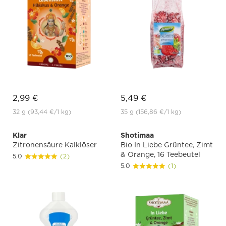
2,99 €
5,49 €
32 g
(93,44 €
/1 kg)
35 g
(156,86 €
/1 kg)
Klar
Shotimaa
Zitronensäure Kalklöser
Bio In Liebe Grüntee, Zimt
& Orange, 16 Teebeutel
5.0
(2)
5.0
(1)