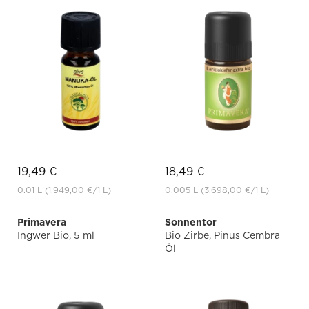
19,49 €
18,49 €
0.01 L
(1.949,00 €
/1 L)
0.005 L
(3.698,00 €
/1 L)
Primavera
Sonnentor
Ingwer Bio, 5 ml
Bio Zirbe, Pinus Cembra
Öl