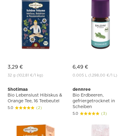
3,29 €
6,49 €
32 g
(102,81 €
/1 kg)
0.005 L
(1.298,00 €
/1 L)
Shotimaa
dennree
Bio Lebenslust Hibiskus &
Bio Erdbeeren,
Orange Tee, 16 Teebeutel
gefriergetrocknet in
Scheiben
5.0
(2)
5.0
(3)