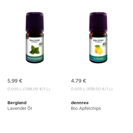
5,99 €
4,79 €
0.005 L
(1.198,00 €
/1 L)
0.005 L
(958,00 €
/1 L)
Bergland
dennree
Lavendel Öl
Bio Apfelchips