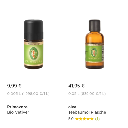
9,99 €
41,95 €
0.005 L
(1.998,00 €
/1 L)
0.05 L
(839,00 €
/1 L)
Primavera
alva
Bio Vetiver
Teebaumöl Flasche
5.0
(1)