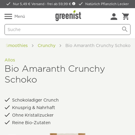
Nur 5,49 € Versand -
frei ab 59,99 €
Natürlich Pflanzlich Lecker
Menü
e & Smoothies
Crunchy
Bio Amaranth Crunchy Schoko
Allos
Bio Amaranth Crunchy
Schoko
Schokoladiger Crunch
Knusprig & Nahrhaft
Ohne Kristallzucker
Reine Bio-Zutaten