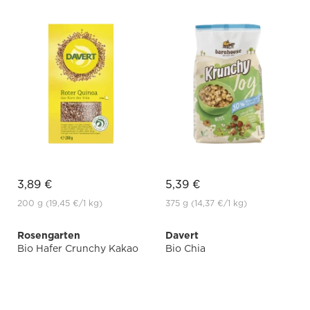
3,89 €
5,39 €
200 g
(19,45 €
/1 kg)
375 g
(14,37 €
/1 kg)
Rosengarten
Davert
Bio Hafer Crunchy Kakao
Bio Chia