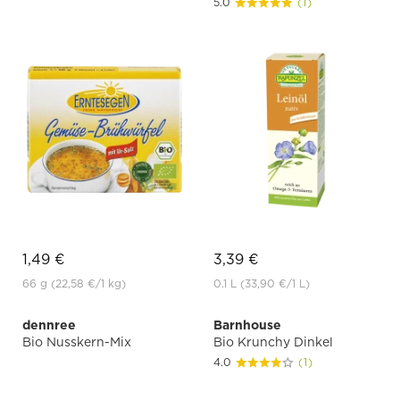
5.0
(1)
1,49 €
3,39 €
66 g
(22,58 €
/1 kg)
0.1 L
(33,90 €
/1 L)
dennree
Barnhouse
Bio Nusskern-Mix
Bio Krunchy Dinkel
4.0
(1)