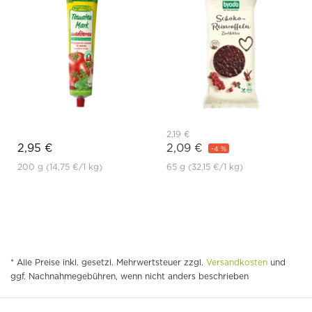
2,19 €
2,95 €
2,09 €
-4 %
200 g
(14,75 €
/1 kg)
65 g
(32,15 €
/1 kg)
* Alle Preise inkl. gesetzl. Mehrwertsteuer zzgl.
Versandkosten
und
ggf. Nachnahmegebühren, wenn nicht anders beschrieben