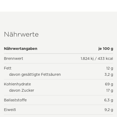
Nährwerte
Nährwertangaben
je 100 g
Brennwert
1.824 kj / 433 kcal
Fett
12 g
davon gesättigte Fettsäuren
3,2 g
Kohlenhydrate
69 g
davon Zucker
17 g
Ballaststoffe
6,3 g
Eiweiß
9,2 g