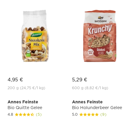
4,95 €
5,29 €
200 g
(24,75 €
/1 kg)
600 g
(8,82 €
/1 kg)
Annes Feinste
Annes Feinste
Bio Quitte Gelee
Bio Holunderbeer Gelee
4.8
(5)
5.0
(9)