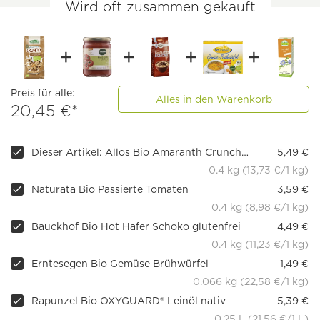
Wird oft zusammen gekauft
Preis für alle:
Alles in den Warenkorb
20,45 €*
Dieser Artikel: Allos Bio Amaranth Crunchy Schoko
5,49 €
0.4 kg (13,73 €/1 kg)
Naturata Bio Passierte Tomaten
3,59 €
0.4 kg (8,98 €/1 kg)
Bauckhof Bio Hot Hafer Schoko glutenfrei
4,49 €
0.4 kg (11,23 €/1 kg)
Erntesegen Bio Gemüse Brühwürfel
1,49 €
0.066 kg (22,58 €/1 kg)
Rapunzel Bio OXYGUARD® Leinöl nativ
5,39 €
0.25 L (21,56 €/1 L)