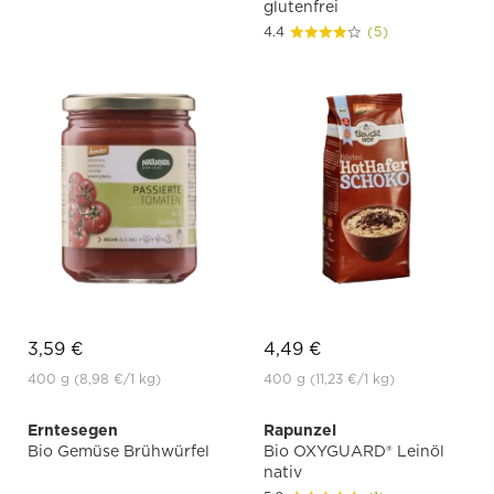
glutenfrei
4.4
(5)
3,59 €
4,49 €
400 g
(8,98 €
/1 kg)
400 g
(11,23 €
/1 kg)
Erntesegen
Rapunzel
Bio Gemüse Brühwürfel
Bio OXYGUARD® Leinöl
nativ