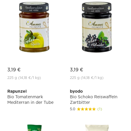
3,19 €
3,19 €
225 g
(14,18 €
/1 kg)
225 g
(14,18 €
/1 kg)
Rapunzel
byodo
Bio Tomatenmark
Bio Schoko Reiswaffeln
Mediterran in der Tube
Zartbitter
5.0
(1)