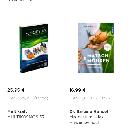
Schichtblick
25,95 €
16,99 €
1 Stck.
(25,95 €
/1 Stck.)
1 Stck.
(16,99 €
/1 Stck.)
Multikraft
Dr. Barbara Hendel
MULTIKOSMOS 37
Magnesium - das
Anwenderbuch