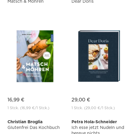
Matsch & Möhren
Dear Doris
16,99 €
29,00 €
1 Stck.
(16,99 €
/1 Stck.)
1 Stck.
(29,00 €
/1 Stck.)
Christian Broglia
Petra Hola-Schneider
Glutenfrei Das Kochbuch
Ich esse jetzt Nudeln und
bereue nichts