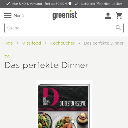
Nur 5,49 € Versand -
frei ab 59,99 €
Natürlich Pflanzlich Lecker
Menü
Home
Vitalfood
Kochbücher
Das perfekte Dinner
ZS
Das perfekte Dinner