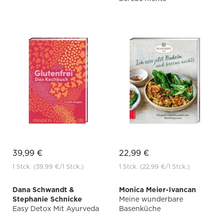
39,99 €
22,99 €
1 Stck.
(39,99 €
/1 Stck.)
1 Stck.
(22,99 €
/1 Stck.)
Dana Schwandt &
Monica Meier-Ivancan
Stephanie Schnicke
Meine wunderbare
Easy Detox Mit Ayurveda
Basenküche