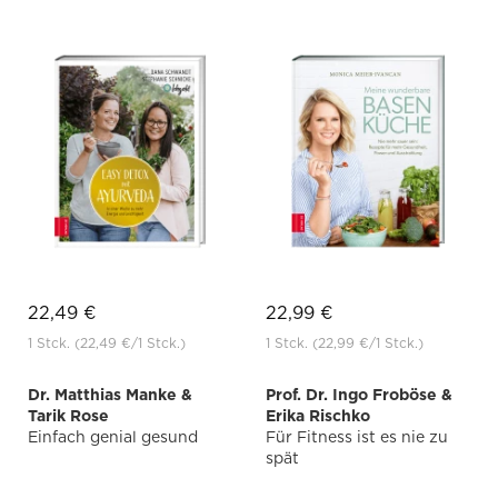
22,49 €
22,99 €
1 Stck.
(22,49 €
/1 Stck.)
1 Stck.
(22,99 €
/1 Stck.)
Dr. Matthias Manke &
Prof. Dr. Ingo Froböse &
Tarik Rose
Erika Rischko
Einfach genial gesund
Für Fitness ist es nie zu
spät