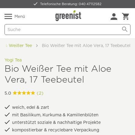
Telefonische Beratung: 040 47112582
Nur 5,49 € Versand -
frei ab 59,99 €
Natürlich Pflanzlich Lecker
Menü
r & Weißer Tee
Bio Weißer Tee mit Aloe Vera, 17 Teebeutel
Yogi Tea
Bio Weißer Tee mit Aloe
Vera, 17 Teebeutel
5.0
(2)
weich, edel & zart
mit Basilikum, Kurkuma & Kamillenblüten
unterstützt soziale & nachhaltige Projekte
kompostierbar & recyclebare Verpackung