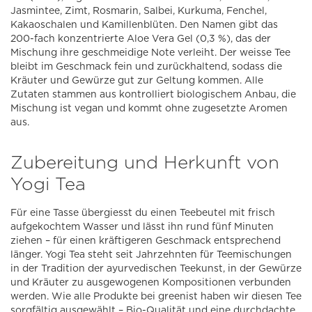
Jasmintee, Zimt, Rosmarin, Salbei, Kurkuma, Fenchel,
Kakaoschalen und Kamillenblüten. Den Namen gibt das
200-fach konzentrierte Aloe Vera Gel (0,3 %), das der
Mischung ihre geschmeidige Note verleiht. Der weisse Tee
bleibt im Geschmack fein und zurückhaltend, sodass die
Kräuter und Gewürze gut zur Geltung kommen. Alle
Zutaten stammen aus kontrolliert biologischem Anbau, die
Mischung ist vegan und kommt ohne zugesetzte Aromen
aus.
Zubereitung und Herkunft von
Yogi Tea
Für eine Tasse übergiesst du einen Teebeutel mit frisch
aufgekochtem Wasser und lässt ihn rund fünf Minuten
ziehen – für einen kräftigeren Geschmack entsprechend
länger. Yogi Tea steht seit Jahrzehnten für Teemischungen
in der Tradition der ayurvedischen Teekunst, in der Gewürze
und Kräuter zu ausgewogenen Kompositionen verbunden
werden. Wie alle Produkte bei greenist haben wir diesen Tee
sorgfältig ausgewählt – Bio-Qualität und eine durchdachte