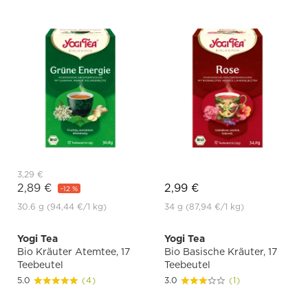
3,29 €
2,89 €
2,99 €
-12 %
30.6 g
(94,44 €
/1 kg)
34 g
(87,94 €
/1 kg)
Yogi Tea
Yogi Tea
Bio Kräuter Atemtee, 17
Bio Basische Kräuter, 17
Teebeutel
Teebeutel
5.0
(4)
3.0
(1)