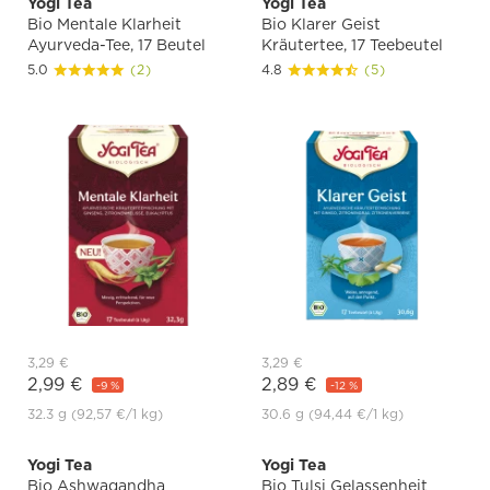
Yogi Tea
Yogi Tea
Bio Mentale Klarheit
Bio Klarer Geist
Ayurveda-Tee, 17 Beutel
Kräutertee, 17 Teebeutel
5.0
(2)
4.8
(5)
3,29 €
3,29 €
2,99 €
2,89 €
-9 %
-12 %
32.3 g
(92,57 €
/1 kg)
30.6 g
(94,44 €
/1 kg)
Yogi Tea
Yogi Tea
Bio Ashwagandha
Bio Tulsi Gelassenheit