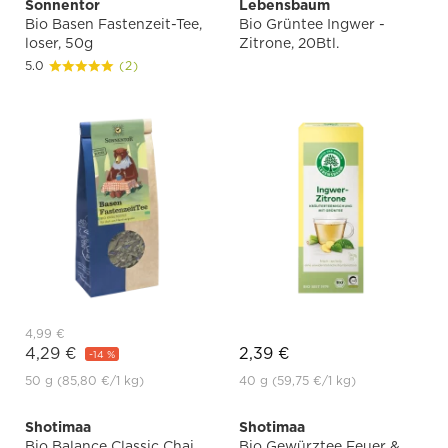
Sonnentor
Lebensbaum
Bio Basen Fastenzeit-Tee,
Bio Grüntee Ingwer -
loser, 50g
Zitrone, 20Btl.
5.0
(2)
4,99 €
4,29 €
2,39 €
-14 %
50 g
(85,80 €
/1 kg)
40 g
(59,75 €
/1 kg)
Shotimaa
Shotimaa
Bio Balance Classic Chai
Bio Gewürztee Feuer &