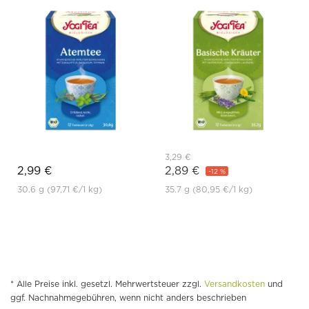
3,29 €
2,99 €
2,89 €
-12 %
30.6 g
(97,71 €
/1 kg)
35.7 g
(80,95 €
/1 kg)
* Alle Preise inkl. gesetzl. Mehrwertsteuer zzgl.
Versandkosten
und
ggf. Nachnahmegebühren, wenn nicht anders beschrieben