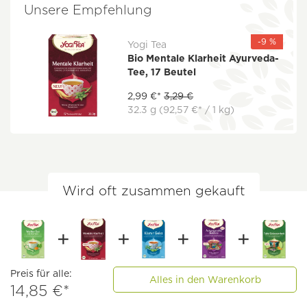
Unsere Empfehlung
-9 %
Yogi Tea
Bio Mentale Klarheit Ayurveda-
Tee, 17 Beutel
2,99 €*
3,29 €
32.3 g
(92,57 €* / 1 kg)
Wird oft zusammen gekauft
Preis für alle:
Alles in den Warenkorb
14,85 €*