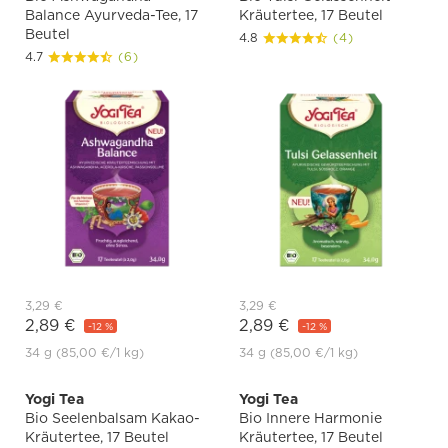
Balance Ayurveda-Tee, 17
Kräutertee, 17 Beutel
Beutel
4.8
(4)
4.7
(6)
3,29 €
3,29 €
2,89 €
2,89 €
-12 %
-12 %
34 g
(85,00 €
/1 kg)
34 g
(85,00 €
/1 kg)
Yogi Tea
Yogi Tea
Bio Seelenbalsam Kakao-
Bio Innere Harmonie
Kräutertee, 17 Beutel
Kräutertee, 17 Beutel