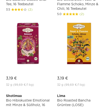
Tee, 16 Teebeutel
Flamme Schoko, Minze &
Chili, 16 Teebeutel
3.5
(2)
5.0
(2)
3,19 €
3,19 €
32 g
(99,69 €
/1 kg)
32 g
(99,69 €
/1 kg)
Shotimaa
Lima
Bio Hibiskustee Emotional
Bio Roasted Bancha
mit Minze & Süßholz, 16
Grüntee (LOSE)