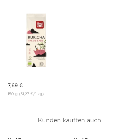
7,69 €
150 g
(51,27 €
/1 kg)
Kunden kauften auch