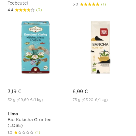
Teebeutel
5.0
(1)
4.4
(3)
3,19 €
6,99 €
32 g
(99,69 €
/1 kg)
75 g
(93,20 €
/1 kg)
Lima
Bio Kukicha Grüntee
(LOSE)
1.0
(1)