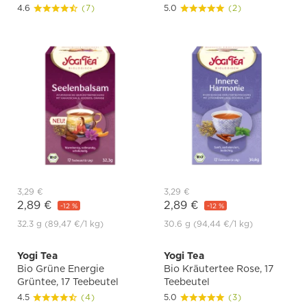
4.6
(7)
5.0
(2)
3,29 €
3,29 €
2,89 €
2,89 €
-12 %
-12 %
32.3 g
(89,47 €
/1 kg)
30.6 g
(94,44 €
/1 kg)
Yogi Tea
Yogi Tea
Bio Grüne Energie
Bio Kräutertee Rose, 17
Grüntee, 17 Teebeutel
Teebeutel
4.5
(4)
5.0
(3)