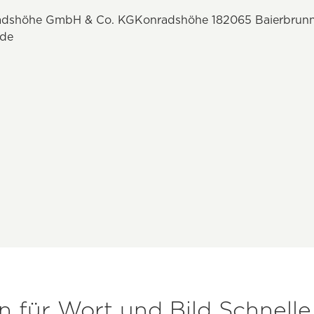
radshöhe GmbH & Co. KGKonradshöhe 182065 Baierbrunn
.de
für Wort und Bild Schnelle,