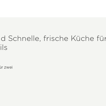
d Schnelle, frische Küche fü
ls
ür zwei