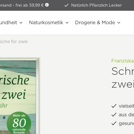
ersand -
frei ab 59,99 €
Natürlich Pflanzlich Lecker
undheit
Naturkosmetik
Drogerie & Mode
Küche für zwei
Franziska
Schn
zwe
vielse
aus d
gesun