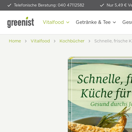
Telefonische Beratung: 040 47112582
Nur 5,49 € V
Vitalfood
Getränke & Tee
Ges
Home
Vitalfood
Kochbücher
Schnelle, frische 