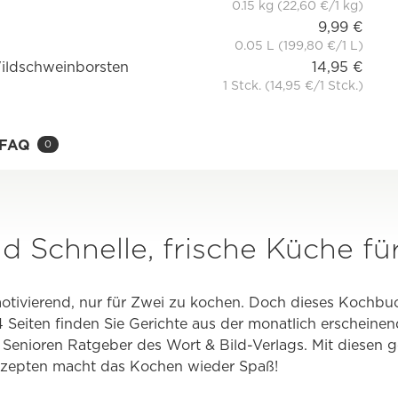
0.15 kg (22,60 €/1 kg)
9,99 €
0.05 L (199,80 €/1 L)
ildschweinborsten
14,95 €
1 Stck. (14,95 €/1 Stck.)
FAQ
0
d Schnelle, frische Küche fü
otivierend, nur für Zwei zu kochen. Doch dieses Kochbu
4 Seiten finden Sie Gerichte aus der monatlich erscheinen
m Senioren Ratgeber des Wort & Bild-Verlags. Mit diesen
zepten macht das Kochen wieder Spaß!