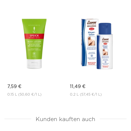
7,59 €
11,49 €
0.15 L
(50,60 €
/1 L)
0.2 L
(57,45 €
/1 L)
Kunden kauften auch