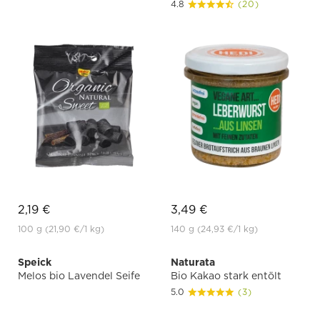
4.8
(20)
2,19 €
3,49 €
100 g
(21,90 €
/1 kg)
140 g
(24,93 €
/1 kg)
Speick
Naturata
Melos bio Lavendel Seife
Bio Kakao stark entölt
5.0
(3)