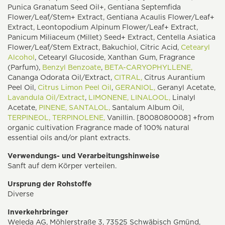
Punica Granatum Seed Oil+, Gentiana Septemfida
Flower/Leaf/Stem+ Extract, Gentiana Acaulis Flower/Leaf+
Extract, Leontopodium Alpinum Flower/Leaf+ Extract,
Panicum Miliaceum (Millet) Seed+ Extract, Centella Asiatica
Flower/Leaf/Stem Extract, Bakuchiol, Citric Acid,
Cetearyl
Alcohol
, Cetearyl Glucoside, Xanthan Gum, Fragrance
(Parfum),
Benzyl Benzoate
,
BETA-CARYOPHYLLENE,
Cananga Odorata Oil/Extract,
CITRAL,
Citrus Aurantium
Peel Oil,
Citrus Limon Peel Oil
,
GERANIOL,
Geranyl Acetate,
Lavandula Oil/Extract
,
LIMONENE,
LINALOOL,
Linalyl
Acetate,
PINENE,
SANTALOL,
Santalum Album Oil,
TERPINEOL,
TERPINOLENE,
Vanillin. [8008080008] +from
organic cultivation Fragrance made of 100% natural
essential oils and/or plant extracts.
Verwendungs- und Verarbeitungshinweise
Sanft auf dem Körper verteilen.
Ursprung der Rohstoffe
Diverse
Inverkehrbringer
Weleda AG, Möhlerstraße 3, 73525 Schwäbisch Gmünd,