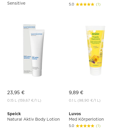
Sensitive
5.0
(1)
23,95 €
9,89 €
0.15 L
(159,67 €
/1 L)
0.1 L
(98,90 €
/1 L)
Speick
Luvos
Natural Aktiv Body Lotion
Med Körperlotion
5.0
(1)