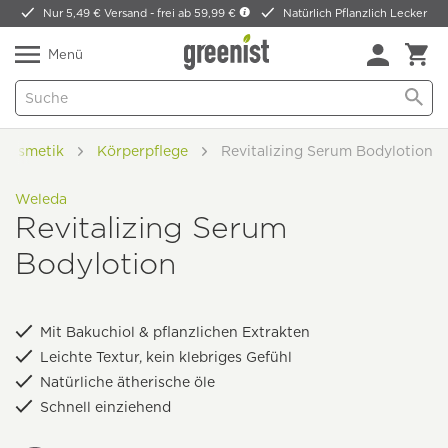
Nur 5,49 € Versand -
frei ab 59,99 €
Natürlich Pflanzlich Lecker
Menü
rkosmetik
Körperpflege
Revitalizing Serum Bodylotion
Weleda
Revitalizing Serum
Bodylotion
Mit Bakuchiol & pflanzlichen Extrakten
Leichte Textur, kein klebriges Gefühl
Natürliche ätherische öle
Schnell einziehend