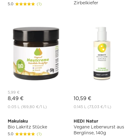
Zirbelkiefer
5.0
(1)
5,99 €
8,49 €
10,59 €
0.05 L
(169,80 €
/1 L)
0.145 L
(73,03 €
/1 L)
Makulaku
HEDI Natur
Bio Lakritz Stücke
Vegane Leberwurst aus
Berglinse, 140g
5.0
(1)