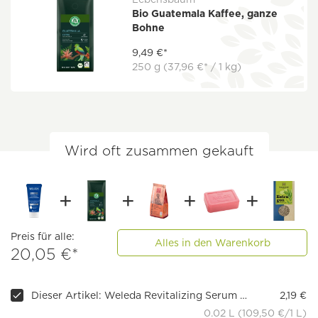
Bio Guatemala Kaffee, ganze
Bohne
9,49 €*
250 g
(37,96 €* / 1 kg)
Wird oft zusammen gekauft
Preis für alle:
Alles in den Warenkorb
20,05 €*
Dieser Artikel: Weleda Revitalizing Serum Bodylotion
2,19 €
0.02 L (109,50 €/1 L)