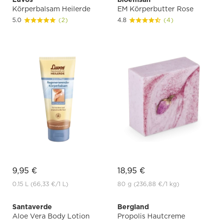
Körperbalsam Heilerde
EM Körperbutter Rose
5.0
(2)
4.8
(4)
9,95 €
18,95 €
0.15 L
(66,33 €
/1 L)
80 g
(236,88 €
/1 kg)
Santaverde
Bergland
Aloe Vera Body Lotion
Propolis Hautcreme