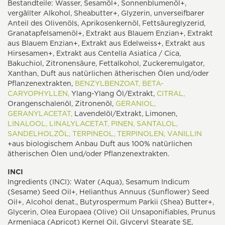
Bestandteile: Wasser, Sesamöl+, Sonnenblumenöl+,
vergällter Alkohol, Sheabutter+, Glyzerin, unverseifbarer
Anteil des Olivenöls, Aprikosenkernöl, Fettsäureglyzerid,
Granatapfelsamenöl+, Extrakt aus Blauem Enzian+, Extrakt
aus Blauem Enzian+, Extrakt aus Edelweiss+, Extrakt aus
Hirsesamen+, Extrakt aus Centella Asiatica / Cica,
Bakuchiol, Zitronensäure, Fettalkohol, Zuckeremulgator,
Xanthan, Duft aus natürlichen ätherischen Ölen und/oder
Pflanzenextrakten,
BENZYLBENZOAT,
BETA-
CARYOPHYLLEN,
Ylang-Ylang Öl/Extrakt,
CITRAL,
Orangenschalenöl, Zitronenöl,
GERANIOL,
GERANYLACETAT,
Lavendelöl/Extrakt, Limonen,
LINALOOL,
LINALYLACETAT,
PINEN,
SANTALOL,
SANDELHOLZÖL,
TERPINEOL,
TERPINOLEN,
VANILLIN
+aus biologischem Anbau Duft aus 100% natürlichen
ätherischen Ölen und/oder Pflanzenextrakten.
INCI
Ingredients (INCI): Water (Aqua), Sesamum Indicum
(Sesame) Seed Oil+, Helianthus Annuus (Sunflower) Seed
Oil+, Alcohol denat., Butyrospermum Parkii (Shea) Butter+,
Glycerin, Olea Europaea (Olive) Oil Unsaponifiables, Prunus
Armeniaca (Apricot) Kernel Oil, Glyceryl Stearate SE,