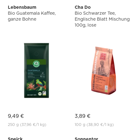
Lebensbaum
Cha Do
Bio Guatemala Kaffee,
Bio Schwarzer Tee,
ganze Bohne
Englische Blatt Mischung
100g, lose
9,49 €
3,89 €
250 g
(37,96 €
/1 kg)
100 g
(38,90 €
/1 kg)
Speick
Sonnentor