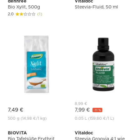
dennree
Vitaldoc
Bio Xylit, 500g
Steevia-Fluid, 50 ml
2.0
(1)
8,99 €
7,49 €
7,99 €
-11 %
500 g
(14,98 €
/1 kg)
0.05 L
(159,80 €
/1 L)
BIOVITA
Vitaldoc
Bio Tafelsüße Erythrit
Steevia Groovia 4:1 wie