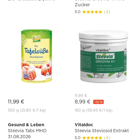
Zucker
5.0
(2)
9,99 €
11,99 €
8,99 €
-10 %
550 g
(21,80 €
/1 kg)
150 g
(59,93 €
/1 kg)
Gesund & Leben
Vitaldoc
Steevia Tabs MHD
Steevia Steviosid Extrakt
31.08.2026
5.0
(4)