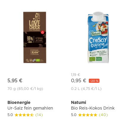
1,19 €
5,95 €
0,95 €
-20 %
70 g
(85,00 €
/1 kg)
0.2 L
(4,75 €
/1 L)
Bioenergie
Natumi
Ur-Salz fein gemahlen
Bio Reis-Kokos Drink
5.0
(14)
5.0
(40)