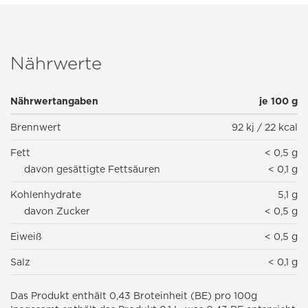
Nährwerte
Nährwertangaben
je 100 g
Brennwert
92 kj / 22 kcal
Fett
< 0,5 g
davon gesättigte Fettsäuren
< 0,1 g
Kohlenhydrate
5,1 g
davon Zucker
< 0,5 g
Eiweiß
< 0,5 g
Salz
< 0,1 g
Das Produkt enthält 0,43 Broteinheit (BE) pro 100g