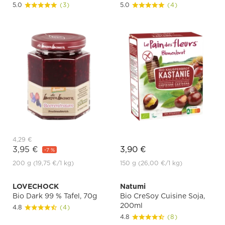
5.0
(3)
5.0
(4)
4,29 €
3,95 €
3,90 €
-7 %
200 g
(19,75 €
/1 kg)
150 g
(26,00 €
/1 kg)
LOVECHOCK
Natumi
Bio Dark 99 % Tafel, 70g
Bio CreSoy Cuisine Soja,
200ml
4.8
(4)
4.8
(8)