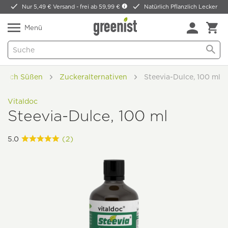
Nur 5,49 € Versand -
frei ab 59,99 €
Natürlich Pflanzlich Lecker
Menü
ürlich Süßen
Zuckeralternativen
Steevia-Dulce, 100 ml
Vitaldoc
Steevia-Dulce, 100 ml
5.0
(2)