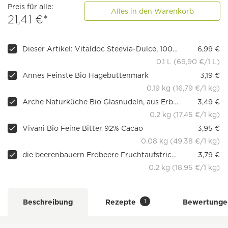
Preis für alle:
Alles in den Warenkorb
21,41 €*
Dieser Artikel: Vitaldoc Steevia-Dulce, 100 ml
6,99 €
0.1 L (69,90 €/1 L)
Annes Feinste Bio Hagebuttenmark
3,19 €
0.19 kg (16,79 €/1 kg)
Arche Naturküche Bio Glasnudeln, aus Erbsenstärke
3,49 €
0.2 kg (17,45 €/1 kg)
Vivani Bio Feine Bitter 92% Cacao
3,95 €
0.08 kg (49,38 €/1 kg)
die beerenbauern Erdbeere Fruchtaufstrich Demeter 68 %, 200 g
3,79 €
0.2 kg (18,95 €/1 kg)
1
Beschreibung
Rezepte
Bewertunge