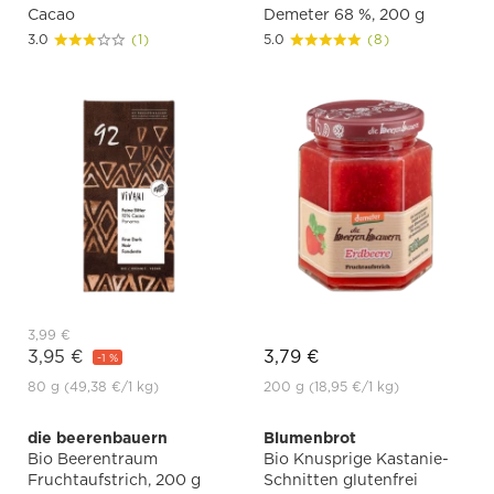
Cacao
Demeter 68 %, 200 g
3.0
(1)
5.0
(8)
3,99 €
3,95 €
3,79 €
-1 %
80 g
(49,38 €
/1 kg)
200 g
(18,95 €
/1 kg)
die beerenbauern
Blumenbrot
Bio Beerentraum
Bio Knusprige Kastanie-
Fruchtaufstrich, 200 g
Schnitten glutenfrei