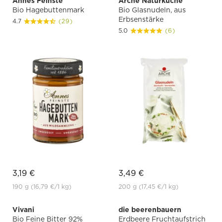
Annes Feinste
Arche Naturküche
Bio Hagebuttenmark
Bio Glasnudeln, aus
Erbsenstärke
4.7
(29)
5.0
(6)
3,19 €
3,49 €
190 g
(16,79 €
/1 kg)
200 g
(17,45 €
/1 kg)
Vivani
die beerenbauern
Bio Feine Bitter 92%
Erdbeere Fruchtaufstrich