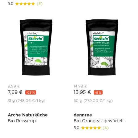
5.0
(3)
9,99 €
14,99 €
7,69 €
13,95 €
-23 %
-6 %
31 g
(248,06 €
/1 kg)
50 g
(279,00 €
/1 kg)
Arche Naturküche
dennree
Bio Reissirup
Bio Orangeat gewürfelt
5.0
(4)