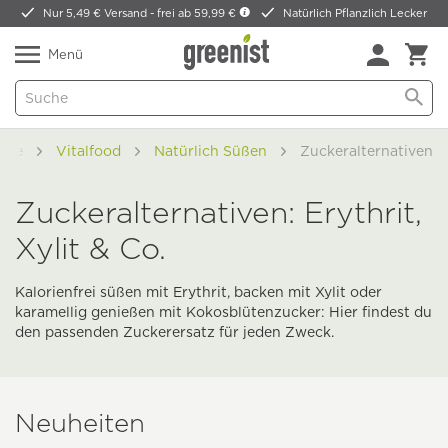
Nur 5,49 € Versand -
frei ab 59,99 €
Natürlich Pflanzlich Lecker
Menü
ome
Vitalfood
Natürlich Süßen
Zuckeralternativen
Zuckeralternativen: Erythrit,
Xylit & Co.
Kalorienfrei süßen mit Erythrit, backen mit Xylit oder
karamellig genießen mit Kokosblütenzucker: Hier findest du
den passenden Zuckerersatz für jeden Zweck.
Neuheiten