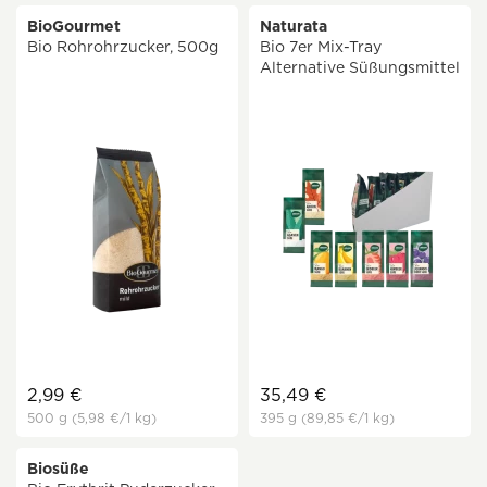
BioGourmet
Naturata
Bio Rohrohrzucker, 500g
Bio 7er Mix-Tray
Alternative Süßungsmittel
2,99 €
35,49 €
500 g
(5,98 €
/1 kg)
395 g
(89,85 €
/1 kg)
Biosüße