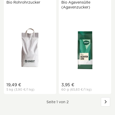
Bio Rohrohrzucker
Bio Agavensüße
(Agavenzucker)
19,49 €
3,95 €
5 kg
(3,90 €
/1 kg)
60 g
(65,83 €
/1 kg)
Seite 1 von 2