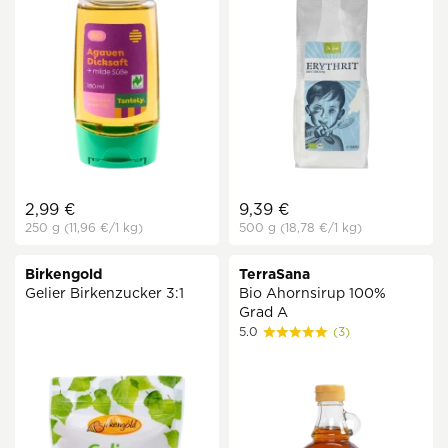
2,99 €
9,39 €
250 g
(11,96 €
/1 kg)
500 g
(18,78 €
/1 kg)
Birkengold
TerraSana
Gelier Birkenzucker 3:1
Bio Ahornsirup 100%
Grad A
5.0
(3)