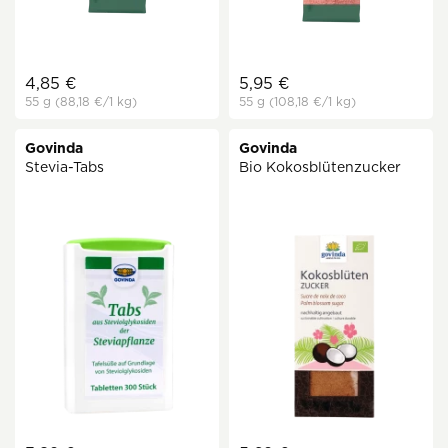
4,85 €
5,95 €
55 g
(88,18 €
/1 kg)
55 g
(108,18 €
/1 kg)
Govinda
Govinda
Stevia-Tabs
Bio Kokosblütenzucker