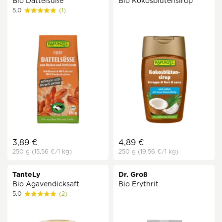
Bio Dattelsüße
Bio Kokosblütensirup
5.0
(1)
3,89 €
4,89 €
250 g
(15,56 €
/1 kg)
250 g
(19,56 €
/1 kg)
TanteLy
Dr. Groß
Bio Agavendicksaft
Bio Erythrit
5.0
(2)