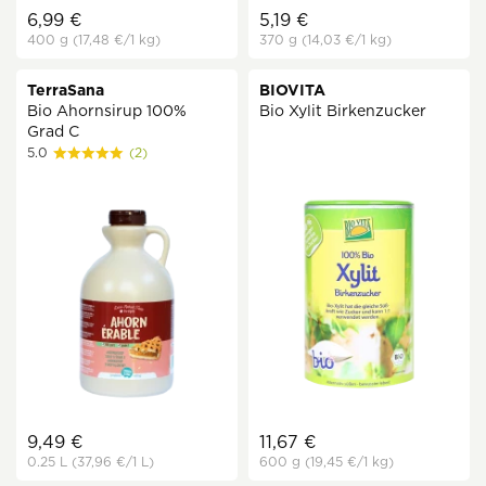
6,99 €
5,19 €
400 g
(17,48 €
/1 kg)
370 g
(14,03 €
/1 kg)
TerraSana
BIOVITA
Bio Ahornsirup 100%
Bio Xylit Birkenzucker
Grad C
5.0
(2)
9,49 €
11,67 €
0.25 L
(37,96 €
/1 L)
600 g
(19,45 €
/1 kg)