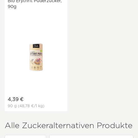
Bio Erythrit Puderzucker,
90g
4,39 €
90 g
(48,78 €
/1 kg)
Alle Zuckeralternativen Produkte