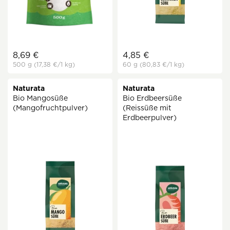
8,69 €
4,85 €
500 g
(17,38 €
/1 kg)
60 g
(80,83 €
/1 kg)
Naturata
Naturata
Bio Mangosüße
Bio Erdbeersüße
(Mangofruchtpulver)
(Reissüße mit
Erdbeerpulver)