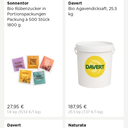
Sonnentor
Davert
Bio Rübenzucker in
Bio Agavendicksaft, 25,5
Portionspackungen
kg
Packung à 500 Stück
1800 g
27,95 €
187,95 €
1.8 kg
(15,53 €
/1 kg)
25.5 kg
(7,37 €
/1 kg)
Davert
Naturata