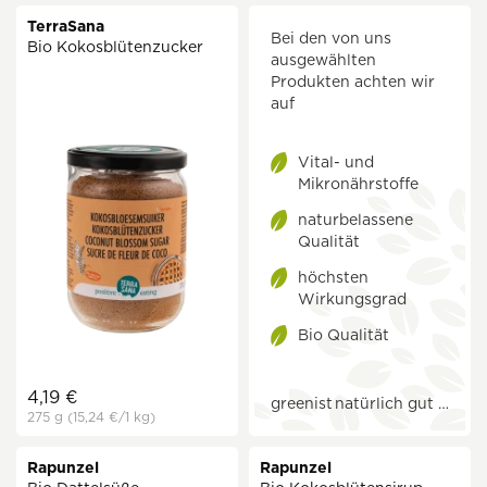
TerraSana
Bei den von uns
Bio Kokosblütenzucker
ausgewählten
Produkten achten wir
auf
Vital- und
Mikronährstoffe
naturbelassene
Qualität
höchsten
Wirkungsgrad
Bio Qualität
4,19 €
greenist
natürlich gut …
275 g
(15,24 €
/1 kg)
Rapunzel
Rapunzel