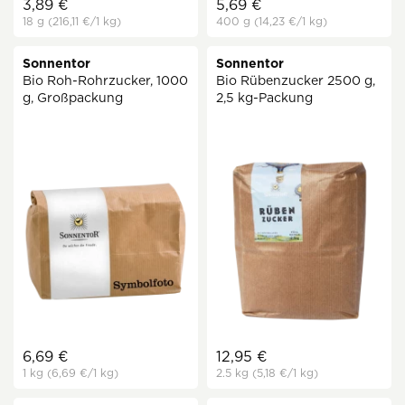
3,89 €
5,69 €
18 g
(216,11 €
/1 kg)
400 g
(14,23 €
/1 kg)
Sonnentor
Sonnentor
Bio Roh-Rohrzucker, 1000
Bio Rübenzucker 2500 g,
g, Großpackung
2,5 kg-Packung
6,69 €
12,95 €
1 kg
(6,69 €
/1 kg)
2.5 kg
(5,18 €
/1 kg)