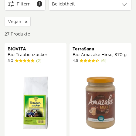
Filtern
1
Vegan
27
Produkte
BIOVITA
TerraSana
Bio Traubenzucker
Bio Amazake Hirse, 370 g
5.0
(2)
4.5
(6)