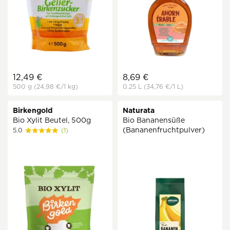
12,49 €
8,69 €
500 g
(24,98 €
/1 kg)
0.25 L
(34,76 €
/1 L)
Birkengold
Naturata
Bio Xylit Beutel, 500g
Bio Bananensüße
(Bananenfruchtpulver)
5.0
(1)