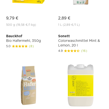
9,79 €
2,89 €
500 g
(19,58 €
/1 kg)
1 L
(2,89 €
/1 L)
Bauckhof
Sonett
Bio Hafermehl, 350g
Colorwaschmittel Mint &
Lemon, 20 l
5.0
(8)
4.9
(16)