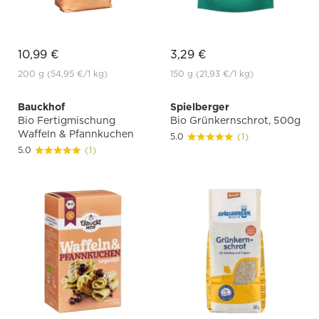
10,99 €
3,29 €
200 g
(54,95 €
/1 kg)
150 g
(21,93 €
/1 kg)
Bauckhof
Spielberger
Bio Fertigmischung
Bio Grünkernschrot, 500g
Waffeln & Pfannkuchen
5.0
(1)
5.0
(1)