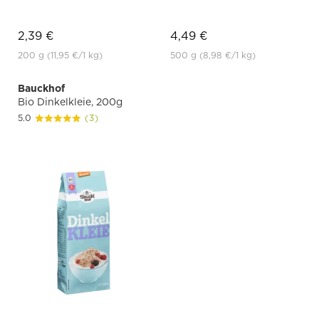
2,39 €
4,49 €
200 g
(11,95 €
/1 kg)
500 g
(8,98 €
/1 kg)
Bauckhof
Bio Dinkelkleie, 200g
5.0
(3)