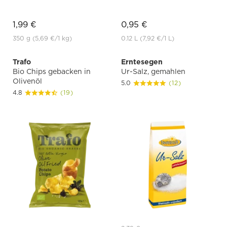
1,99 €
0,95 €
350 g
(5,69 €
/1 kg)
0.12 L
(7,92 €
/1 L)
Trafo
Erntesegen
Bio Chips gebacken in
Ur-Salz, gemahlen
Olivenöl
5.0
(12)
4.8
(19)