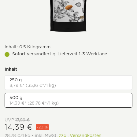
Inhalt:
0.5 Kilogramm
Sofort versandfertig, Lieferzeit 1-3 Werktage
Inhalt
250 g
8,79 €* (35,16 €*/1 kg)
500 g
14,39 €* (28,78 €*/1 kg)
UVP
17,99 €
14,39 €
-20 %
28,78 €/1 kg • inkl. MwSt.
zzgl. Versandkosten