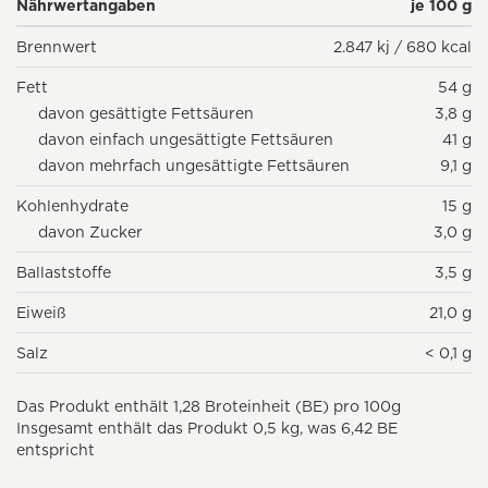
Nährwertangaben
je 100 g
Brennwert
2.847 kj / 680 kcal
Fett
54 g
davon gesättigte Fettsäuren
3,8 g
davon einfach ungesättigte Fettsäuren
41 g
davon mehrfach ungesättigte Fettsäuren
9,1 g
Kohlenhydrate
15 g
davon Zucker
3,0 g
Ballaststoffe
3,5 g
Eiweiß
21,0 g
Salz
< 0,1 g
Das Produkt enthält 1,28 Broteinheit (BE) pro 100g
Insgesamt enthält das Produkt 0,5 kg, was 6,42 BE
entspricht