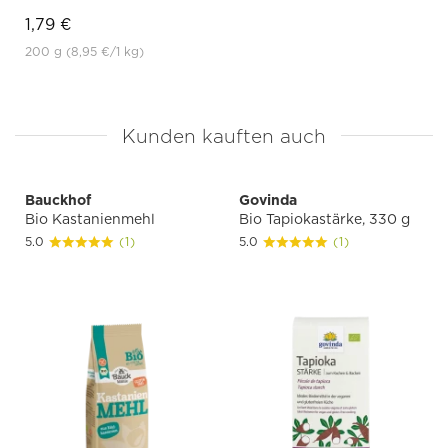
1,79 €
200 g
(8,95 €
/1 kg)
Kunden kauften auch
Bauckhof
Govinda
Bio Kastanienmehl
Bio Tapiokastärke, 330 g
5.0
(1)
5.0
(1)