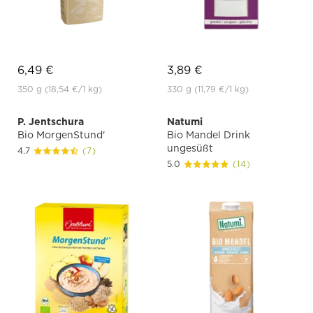
6,49 €
3,89 €
350 g
(18,54 €
/1 kg)
330 g
(11,79 €
/1 kg)
P. Jentschura
Natumi
Bio MorgenStund'
Bio Mandel Drink
ungesüßt
4.7
(7)
5.0
(14)