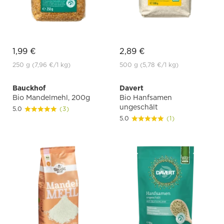
1,99 €
2,89 €
250 g
(7,96 €
/1 kg)
500 g
(5,78 €
/1 kg)
Bauckhof
Davert
Bio Mandelmehl, 200g
Bio Hanfsamen
ungeschält
5.0
(3)
5.0
(1)