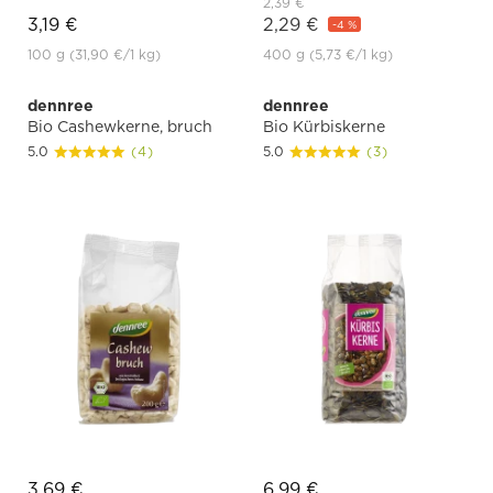
2,39 €
3,19 €
2,29 €
-4 %
100 g
(31,90 €
/1 kg)
400 g
(5,73 €
/1 kg)
dennree
dennree
Bio Cashewkerne, bruch
Bio Kürbiskerne
5.0
(4)
5.0
(3)
3,69 €
6,99 €