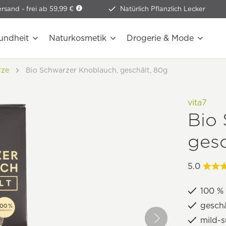
ersand -
frei ab 59,99 €
Natürlich Pflanzlich Lecker
undheit
Naturkosmetik
Drogerie & Mode
rze
Bio Schwarzer Knoblauch, geschält, 80g
vita7
Bio
gesc
5.0
100 % 
geschä
mild-s