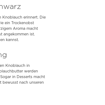
chwarz
 Knoblauch erinnert. Die
wie ein Trockenobst
würzigem Aroma macht
st angekommen ist.
den kannst.
ng
ßen Knoblauch in
noblauchbutter werden
Sogar in Desserts macht
st bewusst nach unseren