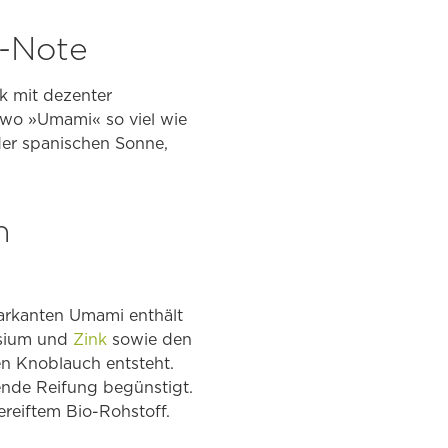
-Note
k mit dezenter
 wo »Umami« so viel wie
der spanischen Sonne,
n
arkanten Umami enthält
sium und
Zink
sowie den
en Knoblauch entsteht.
ende Reifung begünstigt.
reiftem Bio-Rohstoff.