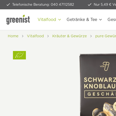
Telefonische Beratung: 040 47112582
Nur 5,49 € V
Vitalfood
Getränke & Tee
Ges
Home
Vitalfood
Kräuter & Gewürze
pure Gewü