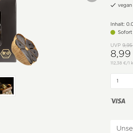
vegan
Inhalt:
0.
Sofort
UVP
9,95
8,99
112,38 €/1 
Unse