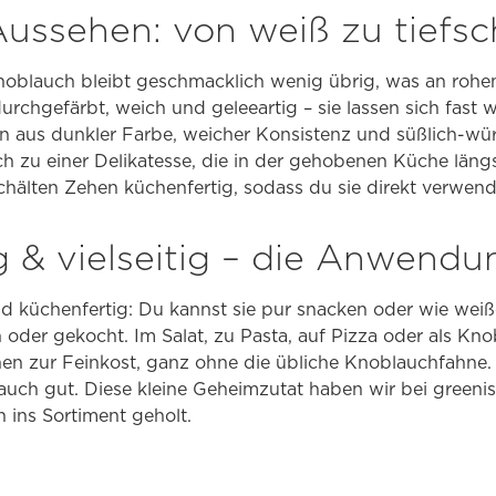
Aussehen: von weiß zu tiefs
lauch bleibt geschmacklich wenig übrig, was an rohen
urchgefärbt, weich und geleeartig – sie lassen sich fast 
n aus dunkler Farbe, weicher Konsistenz und süßlich-
 zu einer Delikatesse, die in der gehobenen Küche läng
chälten Zehen küchenfertig, sodass du sie direkt verwen
g & vielseitig – die Anwendu
nd küchenfertig: Du kannst sie pur snacken oder wie wei
 oder gekocht. Im Salat, zu Pasta, auf Pizza oder als K
n zur Feinkost, ganz ohne die übliche Knoblauchfahne. 
auch gut. Diese kleine Geheimzutat haben wir bei greeni
n ins Sortiment geholt.