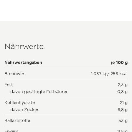
Nährwerte
Nährwertangaben
je 100 g
Brennwert
1.057 kj / 256 kcal
Fett
2,3 g
davon gesättigte Fettsäuren
0,8 g
Kohlenhydrate
21 g
davon Zucker
6,8 g
Ballaststoffe
53 g
Eiweiß
11,5 g