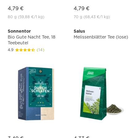
4,79 €
4,79 €
80 g
(59,88 €
/1 kg)
70 g
(68,43 €
/1 kg)
Sonnentor
Salus
Bio Gute Nacht Tee, 18
Melissenblätter Tee (lose)
Teebeutel
4.9
(14)