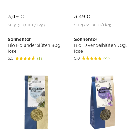
3,49 €
3,49 €
50 g
(69,80 €
/1 kg)
50 g
(69,80 €
/1 kg)
Sonnentor
Sonnentor
Bio Holunderblüten 80g,
Bio Lavendelblüten 70g,
lose
lose
5.0
(1)
5.0
(4)