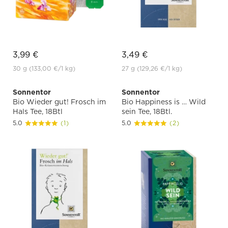
3,99 €
3,49 €
30 g
(133,00 €
/1 kg)
27 g
(129,26 €
/1 kg)
Sonnentor
Sonnentor
Bio Wieder gut! Frosch im
Bio Happiness is … Wild
Hals Tee, 18Btl
sein Tee, 18Btl.
5.0
(1)
5.0
(2)