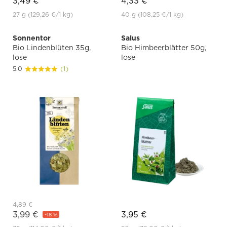
3,49 €
4,33 €
27 g
(129,26 €
/1 kg)
40 g
(108,25 €
/1 kg)
Sonnentor
Salus
Bio Lindenblüten 35g,
Bio Himbeerblätter 50g,
lose
lose
5.0
(1)
4,89 €
3,99 €
3,95 €
-18 %