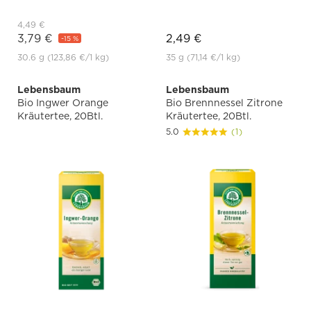
4,49 €
3,79 €
2,49 €
-15 %
30.6 g
(123,86 €
/1 kg)
35 g
(71,14 €
/1 kg)
Lebensbaum
Lebensbaum
Bio Ingwer Orange
Bio Brennnessel Zitrone
Kräutertee, 20Btl.
Kräutertee, 20Btl.
5.0
(1)