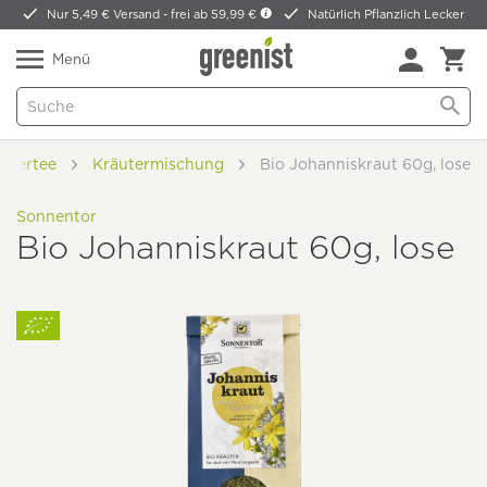
Nur 5,49 € Versand -
frei ab 59,99 €
Natürlich Pflanzlich Lecker
Menü
utertee
Kräutermischung
Bio Johanniskraut 60g, lose
Sonnentor
Bio Johanniskraut 60g, lose