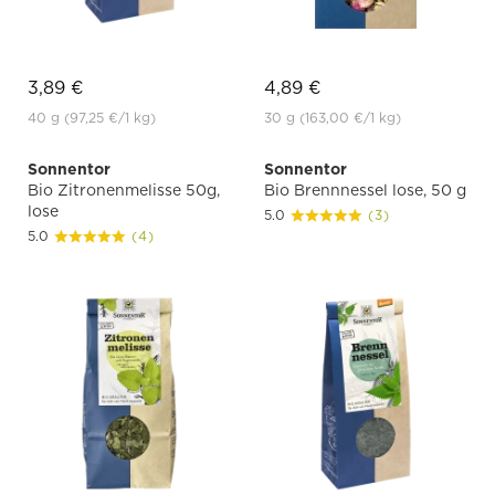
3,89 €
4,89 €
40 g
(97,25 €
/1 kg)
30 g
(163,00 €
/1 kg)
Sonnentor
Sonnentor
Bio Zitronenmelisse 50g,
Bio Brennnessel lose, 50 g
lose
5.0
(3)
5.0
(4)