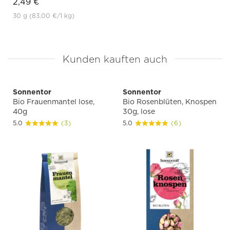
2,49 €
30 g
(83,00 €
/1 kg)
Kunden kauften auch
Sonnentor
Sonnentor
Bio Frauenmantel lose,
Bio Rosenblüten, Knospen
40g
30g, lose
5.0
(3)
5.0
(6)