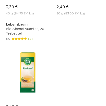
3,39 €
2,49 €
40 g
(84,75 €
/1 kg)
30 g
(83,00 €
/1 kg)
Lebensbaum
Bio Abendtraumtee, 20
Teebeutel
5.0
(2)