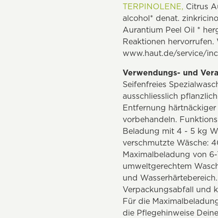
TERPINOLENE,
Citrus Au
alcohol* denat. zinkricin
Aurantium Peel Oil * herg
Reaktionen hervorrufen. 
www.haut.de/service/inc
Verwendungs- und Vera
Seifenfreies Spezialwasc
ausschliesslich pflanzl
Entfernung härtnäckiger
vorbehandeln. Funktions
Beladung mit 4 - 5 kg W
verschmutzte Wäsche: 40
Maximalbeladung von 6-7
umweltgerechtem Wasche
und Wasserhärtebereich.
Verpackungsabfall und k
Für die Maximalbeladung 
die Pflegehinweise Deiner