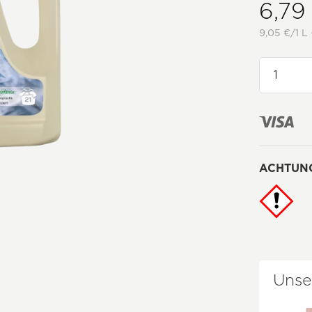
6,79
9,05 €/1 L 
ACHTUN
Unse