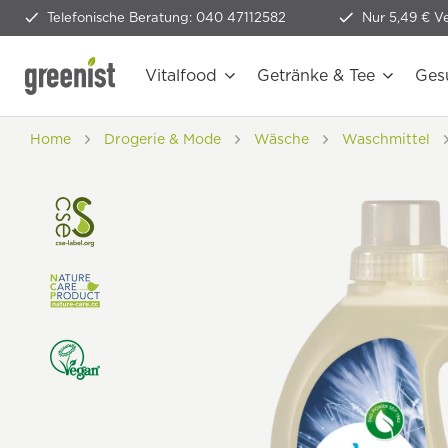
Telefonische Beratung: 040 47112582
Nur 5,49 € V
Vitalfood
Getränke & Tee
Ges
Home
Drogerie & Mode
Wäsche
Waschmittel