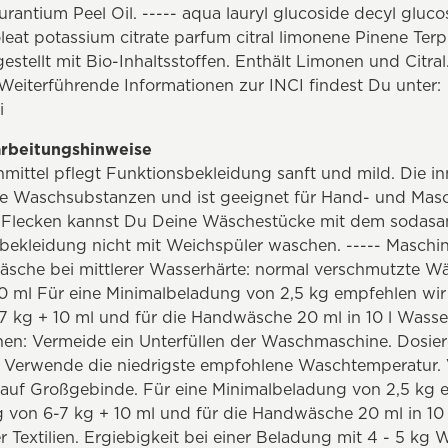
rantium Peel Oil. ----- aqua lauryl glucoside decyl gluco
oleat potassium citrate parfum citral limonene Pinene Terp
estellt mit Bio-Inhaltsstoffen. Enthält Limonen und Citral
Weiterführende Informationen zur INCI findest Du unter:
i
rbeitungshinweise
hmittel pflegt Funktionsbekleidung sanft und mild. Die in
iche Waschsubstanzen und ist geeignet für Hand- und Ma
 Flecken kannst Du Deine Wäschestücke mit dem sodasan
bekleidung nicht mit Weichspüler waschen. ----- Maschi
äsche bei mittlerer Wasserhärte: normal verschmutzte Wä
 ml Für eine Minimalbeladung von 2,5 kg empfehlen wir -
 kg + 10 ml und für die Handwäsche 20 ml in 10 l Wasse
n: Vermeide ein Unterfüllen der Waschmaschine. Dosi
 Verwende die niedrigste empfohlene Waschtemperatur. 
auf Großgebinde. Für eine Minimalbeladung von 2,5 kg e
von 6-7 kg + 10 ml und für die Handwäsche 20 ml in 10 
 Textilien. Ergiebigkeit bei einer Beladung mit 4 - 5 kg 