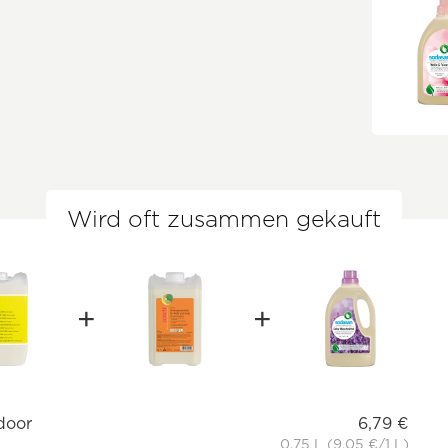
Wird oft zusammen gekauft
door
6,79 €
0.75 L (9,05 €/1 L)