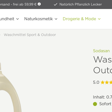
ersand -
frei ab 59,99 €
Natürlich Pflanzlich Lecker
undheit
Naturkosmetik
Drogerie & Mode
Waschmittel Sport & Outdoor
Sodasan
Was
Out
5.0
Inhalt:
0.7
Sofort