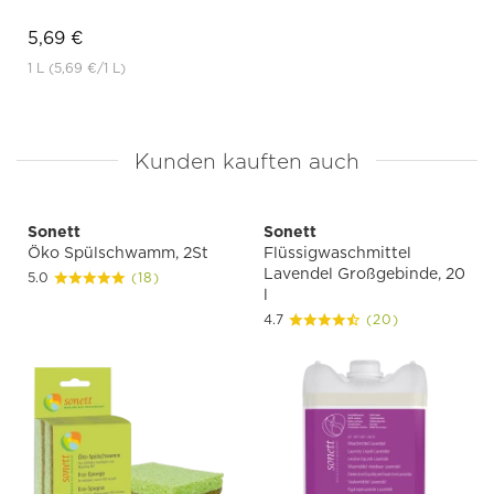
5,69 €
1 L
(5,69 €
/1 L)
Kunden kauften auch
Sonett
Sonett
Öko Spülschwamm, 2St
Flüssigwaschmittel
Lavendel Großgebinde, 20
5.0
(18)
l
4.7
(20)