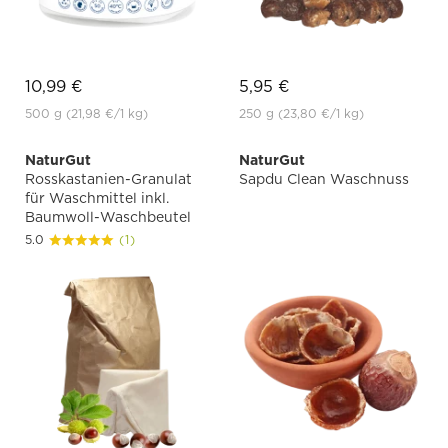
10,99 €
5,95 €
500 g
(21,98 €
/1 kg)
250 g
(23,80 €
/1 kg)
NaturGut
NaturGut
Rosskastanien-Granulat
Sapdu Clean Waschnuss
für Waschmittel inkl.
Baumwoll-Waschbeutel
5.0
(1)