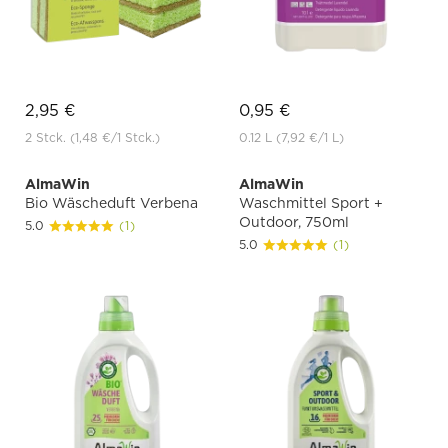
2,95 €
0,95 €
2 Stck.
(1,48 €
/1 Stck.)
0.12 L
(7,92 €
/1 L)
AlmaWin
AlmaWin
Bio Wäscheduft Verbena
Waschmittel Sport +
Outdoor, 750ml
5.0
(1)
5.0
(1)