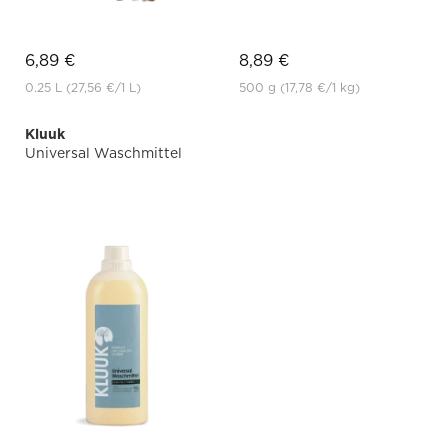
6,89 €
8,89 €
0.25 L
(27,56 €
/1 L)
500 g
(17,78 €
/1 kg)
Kluuk
Universal Waschmittel