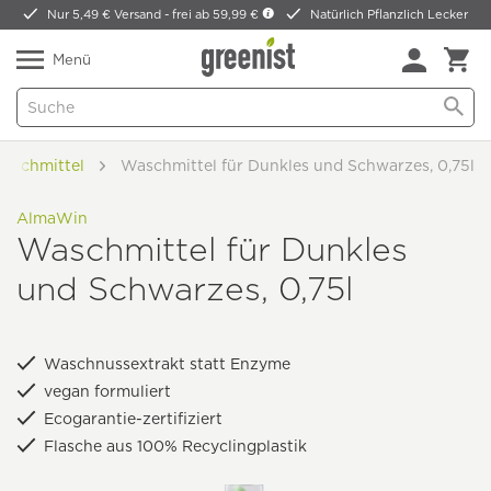
Nur 5,49 € Versand -
frei ab 59,99 €
Natürlich Pflanzlich Lecker
Menü
aschmittel
Waschmittel für Dunkles und Schwarzes, 0,75l
AlmaWin
Waschmittel für Dunkles
und Schwarzes, 0,75l
Waschnussextrakt statt Enzyme
vegan formuliert
Ecogarantie-zertifiziert
Flasche aus 100% Recyclingplastik