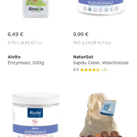
6,49 €
9,99 €
0.75 L
(8,65 €
/1 L)
500 g
(19,98 €
/1 kg)
Alvito
NaturGut
Enzymsalz, 500g
Sapdu Clean, Waschnüsse
4.5
(2)