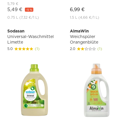
5,79 €
5,49 €
6,99 €
-5 %
0.75 L
(7,32 €
/1 L)
1.5 L
(4,66 €
/1 L)
Sodasan
AlmaWin
Universal-Waschmittel
Weichspüler
Limette
Orangenblüte
5.0
(1)
2.0
(1)