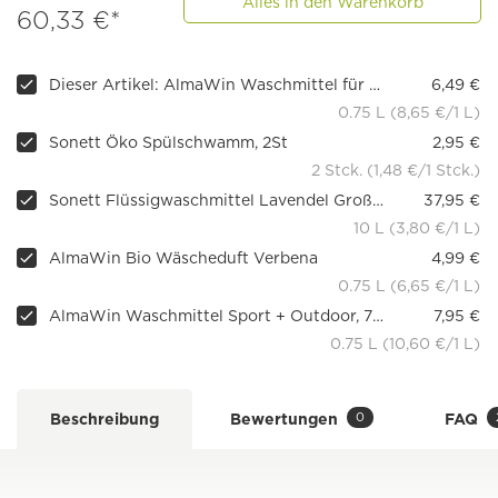
Alles in den Warenkorb
60,33 €*
Dieser Artikel: AlmaWin Waschmittel für Dunkles und Schwarzes, 0,75l
6,49 €
0.75 L (8,65 €/1 L)
Sonett Öko Spülschwamm, 2St
2,95 €
2 Stck. (1,48 €/1 Stck.)
Sonett Flüssigwaschmittel Lavendel Großgebinde, 20 l
37,95 €
10 L (3,80 €/1 L)
AlmaWin Bio Wäscheduft Verbena
4,99 €
0.75 L (6,65 €/1 L)
AlmaWin Waschmittel Sport + Outdoor, 750ml
7,95 €
0.75 L (10,60 €/1 L)
0
Beschreibung
Bewertungen
FAQ