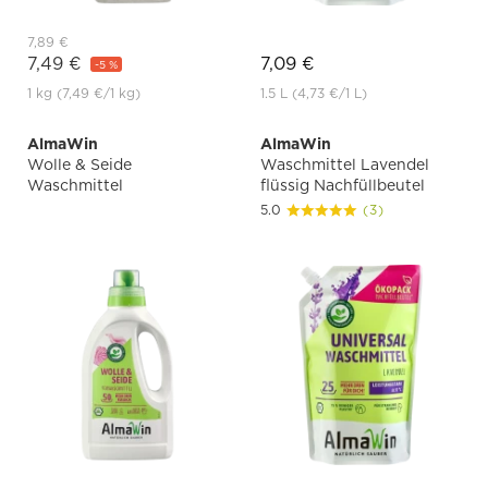
7,89 €
7,49 €
7,09 €
-5 %
1 kg
(7,49 €
/1 kg)
1.5 L
(4,73 €
/1 L)
AlmaWin
AlmaWin
Wolle & Seide
Waschmittel Lavendel
Waschmittel
flüssig Nachfüllbeutel
5.0
(3)