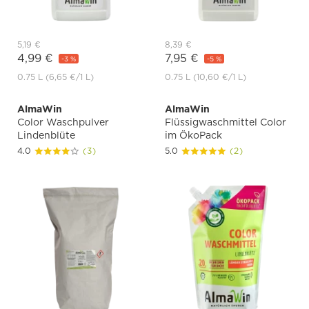
5,19 €
8,39 €
4,99 €
7,95 €
-3 %
-5 %
0.75 L
(6,65 €
/1 L)
0.75 L
(10,60 €
/1 L)
AlmaWin
AlmaWin
Color Waschpulver
Flüssigwaschmittel Color
Lindenblüte
im ÖkoPack
4.0
(3)
5.0
(2)