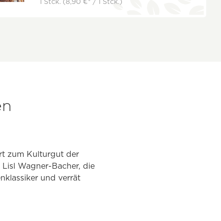
1 Stck.
(8,90 €* / 1 Stck.)
en
t zum Kulturgut der
. Lisl Wagner-Bacher, die
nklassiker und verrät