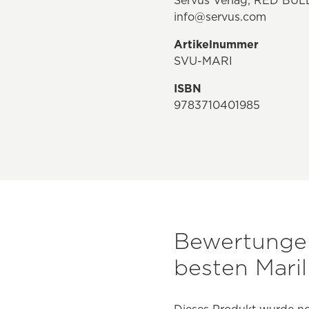
Servus Verlag, RED BUL
info@servus.com
Artikelnummer
SVU-MARI
ISBN
9783710401985
Bewertungen
besten Mari