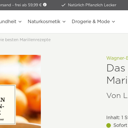
ersand -
frei ab 59,99 €
Natürlich Pflanzlich Lecker
undheit
Naturkosmetik
Drogerie & Mode
ie besten Marillenrezepte
Wagner-Ba
Das 
Mari
Von L
Inhalt:
1 S
Sofort