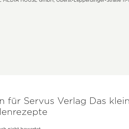
L MEDIA HOUSE GmbH, Oberst-Lepperdinger-Straße 11-15,
 für Servus Verlag Das klei
llenrezepte