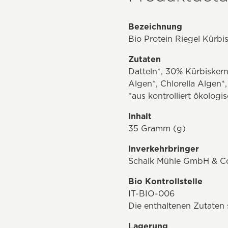
Bezeichnung
Bio Protein Riegel Kürbi
Zutaten
Datteln*, 30% Kürbisker
Algen*, Chlorella Algen*,
*aus kontrolliert ökolog
Inhalt
35 Gramm (g)
Inverkehrbringer
Schalk Mühle GmbH & Co K
Bio Kontrollstelle
IT-BIO-006
Die enthaltenen Zutate
Lagerung