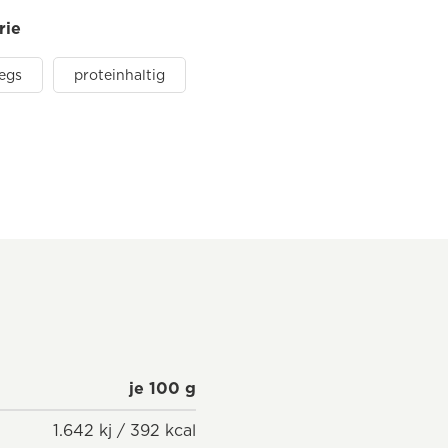
rie
egs
proteinhaltig
je 100 g
1.642 kj / 392 kcal