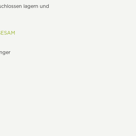
schlossen lagern und
SESAM
änger