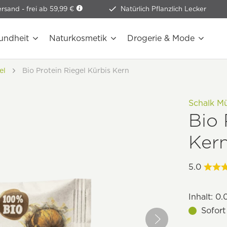
ersand -
frei ab 59,99 €
Natürlich Pflanzlich Lecker
undheit
Naturkosmetik
Drogerie & Mode
el
Bio Protein Riegel Kürbis Kern
Schalk M
Bio 
Ker
5.0
Inhalt:
0.
Sofort