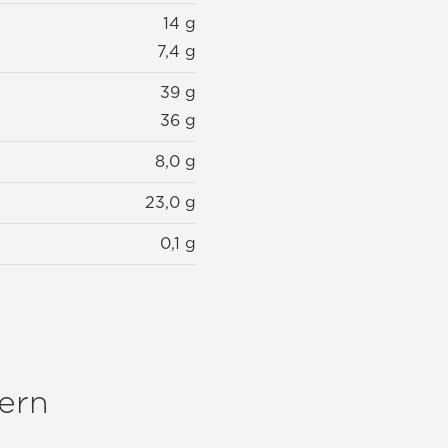
14 g
7,4 g
39 g
36 g
8,0 g
23,0 g
0,1 g
Kern