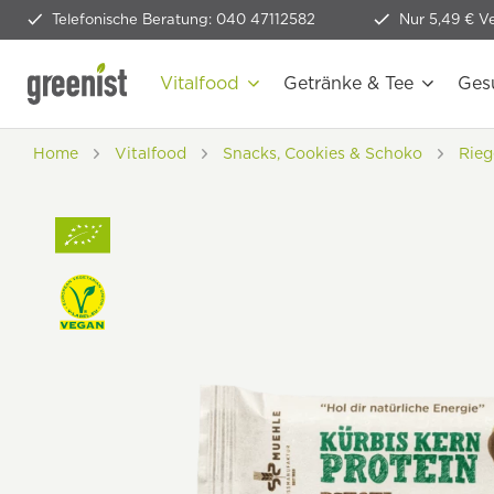
Telefonische Beratung: 040 47112582
Nur 5,49 € V
Vitalfood
Getränke & Tee
Ges
Home
Vitalfood
Snacks, Cookies & Schoko
Rieg