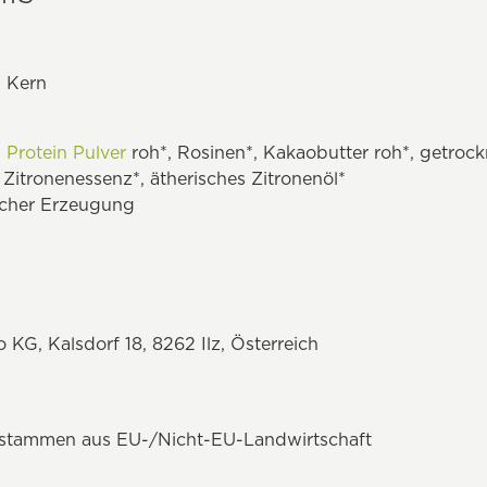
s Kern
n
Protein Pulver
roh*, Rosinen*, Kakaobutter roh*, getrock
 Zitronenessenz*, ätherisches Zitronenöl*
ischer Erzeugung
G, Kalsdorf 18, 8262 Ilz, Österreich
n stammen aus EU-/Nicht-EU-Landwirtschaft