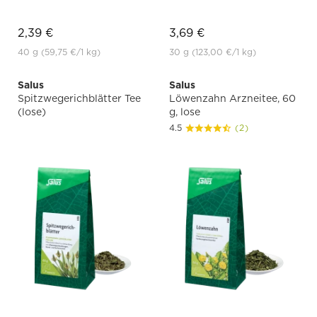
2,39 €
3,69 €
40 g
(59,75 €
/1 kg)
30 g
(123,00 €
/1 kg)
Salus
Salus
Spitzwegerichblätter Tee
Löwenzahn Arzneitee, 60
(lose)
g, lose
4.5
(2)