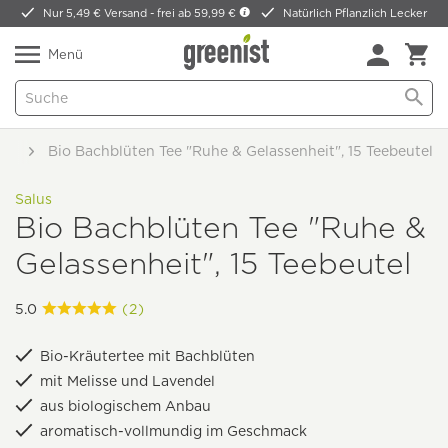
Nur 5,49 € Versand -
frei ab 59,99 €
Natürlich Pflanzlich Lecker
Menü
ten
Bio Bachblüten Tee "Ruhe & Gelassenheit", 15 Teebeutel
Salus
Bio Bachblüten Tee "Ruhe &
Gelassenheit", 15 Teebeutel
5.0
(2)
Bio-Kräutertee mit Bachblüten
mit Melisse und Lavendel
aus biologischem Anbau
aromatisch-vollmundig im Geschmack