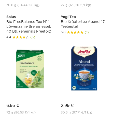
30.6 g
(94,44 €
/1 kg)
27 g
(129,26 €
/1 kg)
Salus
Yogi Tea
Bio FreeBalance Tee N° 1
Bio Kräutertee Abend, 17
Löwenzahn-Brennnessel,
Teebeutel
40 Btl. (ehemals Freetox)
5.0
(1)
4.4
(3)
6,95 €
2,99 €
72 g
(96,53 €
/1 kg)
30.6 g
(97,71 €
/1 kg)