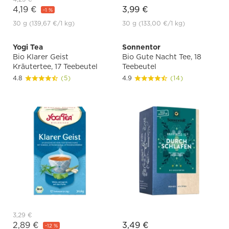
4,19 €
3,99 €
-1 %
30 g
(139,67 €
/1 kg)
30 g
(133,00 €
/1 kg)
Yogi Tea
Sonnentor
Bio Klarer Geist
Bio Gute Nacht Tee, 18
Kräutertee, 17 Teebeutel
Teebeutel
4.8
(5)
4.9
(14)
3,29 €
2,89 €
3,49 €
-12 %