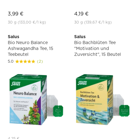
3,99 €
4,19 €
30 g
(133,00 €
/1 kg)
30 g
(139,67 €
/1 kg)
Salus
Salus
Bio Neuro Balance
Bio Bachblüten Tee
Ashwagandha Tee, 15
"Motivation und
Teebeutel
Zuversicht", 15 Beutel
5.0
(2)
4,25 €