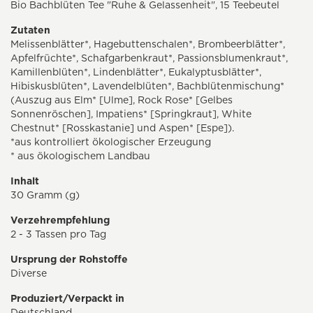
Bio Bachblüten Tee "Ruhe & Gelassenheit", 15 Teebeutel
Zutaten
Melissenblätter*, Hagebuttenschalen*, Brombeerblätter*,
Apfelfrüchte*, Schafgarbenkraut*, Passionsblumenkraut*,
Kamillenblüten*, Lindenblätter*, Eukalyptusblätter*,
Hibiskusblüten*, Lavendelblüten*, Bachblütenmischung*
(Auszug aus Elm* [Ulme], Rock Rose* [Gelbes
Sonnenröschen], Impatiens* [Springkraut], White
Chestnut* [Rosskastanie] und Aspen* [Espe]).
*aus kontrolliert ökologischer Erzeugung
* aus ökologischem Landbau
Inhalt
30 Gramm (g)
Verzehrempfehlung
2 - 3 Tassen pro Tag
Ursprung der Rohstoffe
Diverse
Produziert/Verpackt in
Deutschland