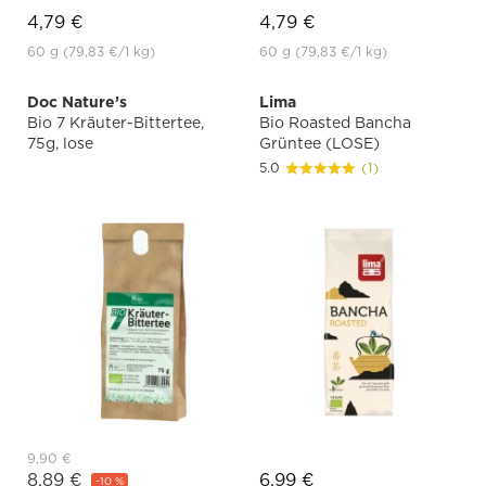
4,79 €
4,79 €
60 g
(79,83 €
/1 kg)
60 g
(79,83 €
/1 kg)
Doc Nature’s
Lima
Bio 7 Kräuter-Bittertee,
Bio Roasted Bancha
75g, lose
Grüntee (LOSE)
5.0
(1)
9,90 €
8,89 €
6,99 €
-10 %