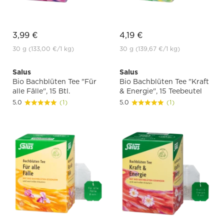
3,99 €
4,19 €
30 g
(133,00 €
/1 kg)
30 g
(139,67 €
/1 kg)
Salus
Salus
Bio Bachblüten Tee "Für
Bio Bachblüten Tee "Kraft
alle Fälle", 15 Btl.
& Energie", 15 Teebeutel
5.0
(1)
5.0
(1)