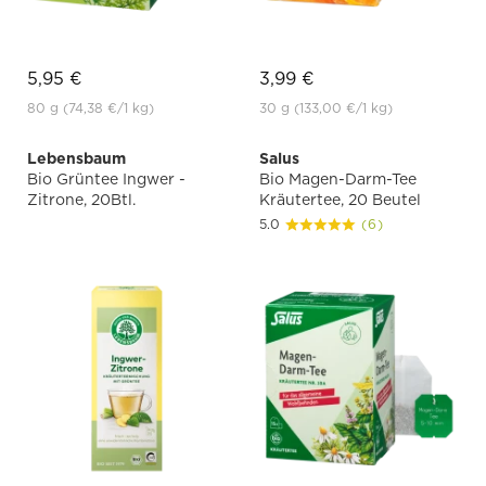
5,95 €
3,99 €
80 g
(74,38 €
/1 kg)
30 g
(133,00 €
/1 kg)
Lebensbaum
Salus
Bio Grüntee Ingwer -
Bio Magen-Darm-Tee
Zitrone, 20Btl.
Kräutertee, 20 Beutel
5.0
(6)