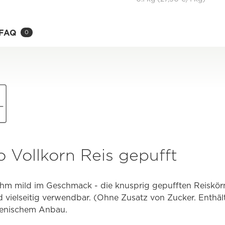
FAQ
0
 Vollkorn Reis gepufft
ehm mild im Geschmack - die knusprig gepufften Reiskö
d vielseitig verwendbar. (Ohne Zusatz von Zucker. Enthäl
ienischem Anbau.