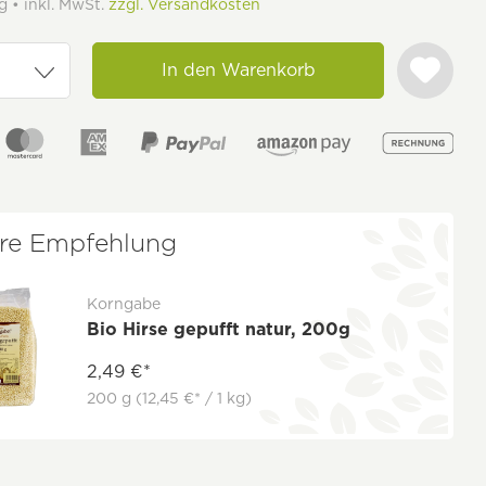
g • inkl. MwSt.
zzgl. Versandkosten
In den Warenkorb
re Empfehlung
Korngabe
Bio Hirse gepufft natur, 200g
2,49 €*
200 g
(12,45 €* / 1 kg)