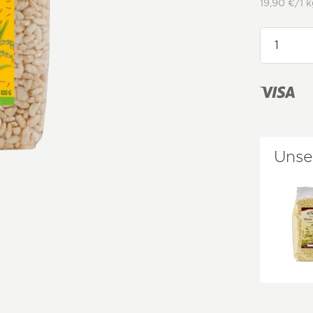
19,90 €/1 k
Unse