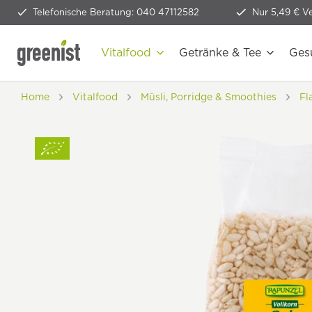
Telefonische Beratung: 040 47112582
Nur 5,49 € V
Vitalfood
Getränke & Tee
Ges
Home
Vitalfood
Müsli, Porridge & Smoothies
Fl