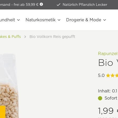
ersand -
frei ab 59,99 €
Natürlich Pflanzlich Lecker
undheit
Naturkosmetik
Drogerie & Mode
akes & Puffs
Bio Vollkorn Reis gepufft
Rapunzel
Bio 
5.0
Inhalt:
0.1
Sofort
1,99