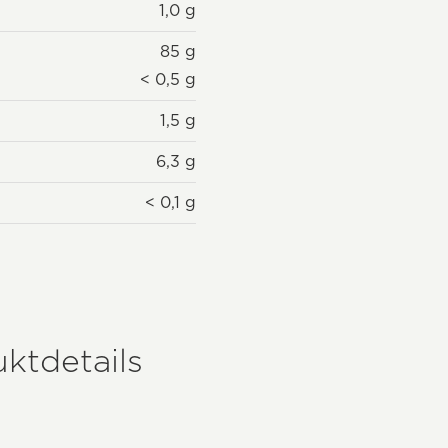
1,0 g
85 g
< 0,5 g
1,5 g
6,3 g
< 0,1 g
ktdetails