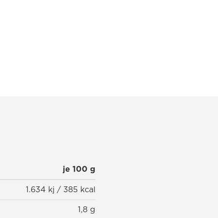
je 100 g
1.634 kj / 385 kcal
1,8 g