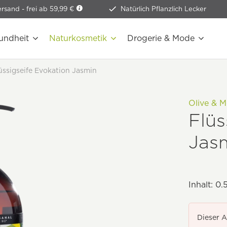
ersand -
frei ab 59,99 €
Natürlich Pflanzlich Lecker
undheit
Naturkosmetik
Drogerie & Mode
üssigseife Evokation Jasmin
Olive & M
Flüs
Jas
Inhalt:
0.5
Dieser A