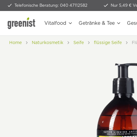
Telefonische Beratung: 040 47112582
Nur 5,49 € V
Vitalfood
Getränke & Tee
Ges
Home
Naturkosmetik
Seife
flüssige Seife
Fl