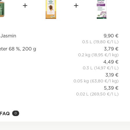
n Jasmin
9,90 €
0.5 L (19,80 €/1 L)
ter 68 %, 200 g
3,79 €
0.2 kg (18,95 €/1 kg)
4,49 €
0.3 L (14,97 €/1 L)
3,19 €
0.05 kg (63,80 €/1 kg)
5,39 €
0.02 L (269,50 €/1 L)
FAQ
0