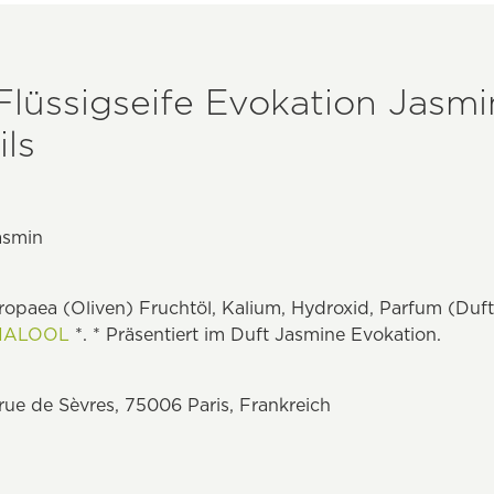
Flüssigseife Evokation Jasmi
ls
asmin
opaea (Oliven) Fruchtöl, Kalium, Hydroxid, Parfum (Duft),
NALOOL
*. * Präsentiert im Duft Jasmine Evokation.
e de Sèvres, 75006 Paris, Frankreich